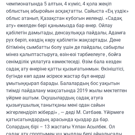
чемпионатында 5 алтын, 4 күміс, 4 қола жеңіп
облыстың абыройын асқақтатты. Сайыста «Ең үздік»
облыс атанып, Қазақстан кубогын иеленді. «Садақ
ату» ежелден бері қанымызда бар өнер. Ойлау
қабілетін дамытады, денсаулыққа пайдалы, Адамға
рух беріп, көздің көру қабілетін жақсартады. Дене
бітімінің сымбатты болу үшін де пайдалы, сабырлы
мінез қалыптастыруға, өзін-өзі тәрбиелеуге , бойға
сенімділік ұялатуға көмектеседі. Өзім бала кезден
садақ ату өнеріне қатты қызығатынмын. Өкініштісі,
бүгінде көп адам әсіресе жастар бұл өнерді
ұмытыңқырап барады. Балалардың бос уақытын
тиімді пайдалану мақсатында 2019 жылы мектептен
үйірме аштым. Оқушылардың садақ атуға
қызығушылық танытқаны мені одан сайын
жігерлендіріп жіберді» , — деді М. Сәтбаев. Үйірмеге
қатысатындардың арасында қыздар да бар.
Солардың бірі – 13 жастағы Ұлпан Асылбек. Ол
садақ ату спортымен үш жылдан бері айналысады.