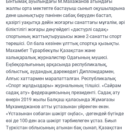
Ынтымақ ауылындағы М.Махажанов атындағы
жалпы орта мектепте бастауыш сынып оқушыларына
дене шынықтыру пәнінен сабақ беруден бастап,
қазіргі уақытқа дейін жоғарғы санаттағы мұғалім, әрі
біліктілігі жоғары деңгейдегі «дәстүрлі садақ»
спортының жаттықтырушысы және 2-санатты спорт
төрешісі. Ол бала кезінен ұлттық спортқа қызықты.
Махамбет Тұрарбекұлы Қазақстан және
халықаралық журналистер Одағының мүшесі.
Еңбеқорлығының арқасында республикалық,
облыстық, аудандық дәрежедегі Дипломдармен,
Алғыс хаттармен марапатталған. Республикалық
«Спорт жұлдыздары» журналының тілшісі. «Сайрам
садақ ату» федерациясының президенті. Садақ ату
өнерін 2019 жылы Балқаш қаласында Жұмағазы
Мұхамеджанов атты ұстазынан үйренген екен.
«Ұстазынан озбаған шәкірт оңбас», -дегендей бүгінде
өзі де 100-ден аса шәкірт тәрбиелеген ұстаз. Биыл
Түркістан облысының атынан бақ сынап, Қазақстан