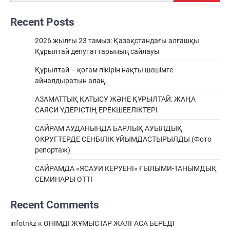
Recent Posts
2026 жылғы 23 тамыз: Қазақстандағы алғашқы
Құрылтай депутаттарының сайлауы
Құрылтай – қоғам пікірін нақты шешімге
айналдыратын алаң.
АЗАМАТТЫҚ ҚАТЫСУ ЖӘНЕ ҚҰРЫЛТАЙ: ЖАҢА
САЯСИ ҮДЕРІСТІҢ ЕРЕКШEЕЛІКТЕРІ
САЙРАМ АУДАНЫНДА БАРЛЫҚ АУЫЛДЫҚ
ОКРУГТЕРДЕ СЕНБІЛІК ҰЙЫМДАСТЫРЫЛДЫ (Фото
репортаж)
САЙРАМДА «ЯСАУИ КЕРУЕНІ» ҒЫЛЫМИ-ТАНЫМДЫҚ
СЕМИНАРЫ ӨТТІ
Recent Comments
infotnkz
к
ӨНІМДІ ЖҰМЫСТАР ЖАЛҒАСА БЕРЕДІ