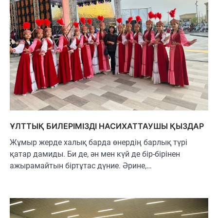
ҰЛТТЫҚ БИЛЕРІМІЗДІ НАСИХАТТАУШЫ ҚЫЗДАР
Жұмыр жерде халық барда өнердің барлық түрі
қатар дамиды. Би де, ән мен күй де бір-бірінен
ажырамайтын біртұтас дүние. Әрине,…