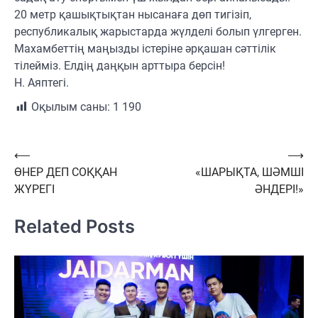
20 метр қашықтықтан нысанаға дөп тигізіп,
республикалық жарыстарда жүлделі болып үлгерген.
Махамбеттің маңызды істеріне әрқашан сәттілік
тілейміз. Елдің даңқын арттыра берсін!
Н. Аяптегі.
Оқылым саны:
1 190
Навигация
⟵
⟶
ӨНЕР ДЕП СОҚҚАН
«ШАРЫҚТА, ШӘМШІ
по
ЖҮРЕГІ
ӘНДЕРІ!»
записям
Related Posts