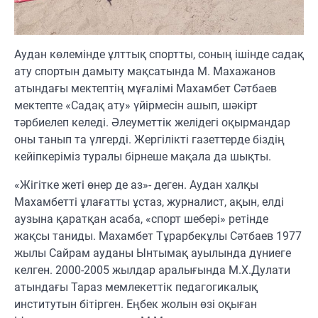
Аудан көлемінде ұлттық спортты, соның ішінде садақ
ату спортын дамыту мақсатында М. Махажанов
атындағы мектептің мұғалімі Махамбет Сәтбаев
мектепте «Садақ ату» үйірмесін ашып, шәкірт
тәрбиелеп келеді. Әлеуметтік желідегі оқырмандар
оны танып та үлгерді. Жергілікті газеттерде біздің
кейіпкеріміз туралы бірнеше мақала да шықты.
«Жігітке жеті өнер де аз»- деген. Аудан халқы
Махамбетті ұлағатты ұстаз, журналист, ақын, елді
аузына қаратқан асаба, «спорт шебері» ретінде
жақсы таниды. Махамбет Тұрарбекұлы Сәтбаев 1977
жылы Сайрам ауданы Ынтымақ ауылында дүниеге
келген. 2000-2005 жылдар аралығында М.Х.Дулати
атындағы Тараз мемлекеттік педагогикалық
институтын бітірген. Еңбек жолын өзі оқыған