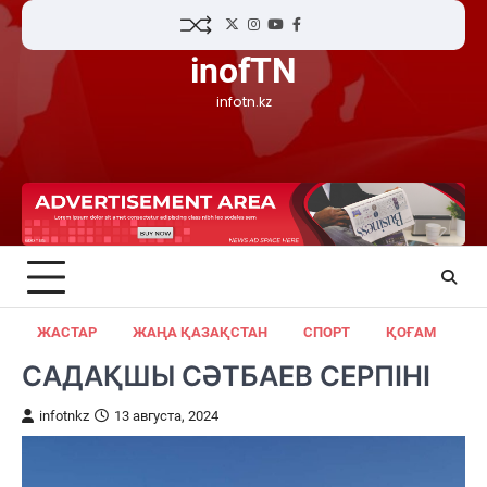
Skip
Twitter
Instagram
YouTube
Facebook
to
inofTN
content
infotn.kz
ЖАСТАР
ЖАҢА ҚАЗАҚСТАН
СПОРТ
ҚОҒАМ
САДАҚШЫ СӘТБАЕВ СЕРПІНІ
infotnkz
13 августа, 2024