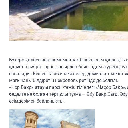
Бухоро қаласынан шамамен жеті шақырым қашықтықт
қасиетті зиярат орны ғасырлар бойы адам жүрегін руха
саналады. Кешен тарихи кесенелер, дахмалар, мешіт 
мағынаны білдіретін некрополь ретінде де белгілі.
«Чор Бакр» атауы парсы-тәжік тіліндегі «Чаҳор Бакр», 
беделге ие болған төрт ұлы тұлға — Әбу Бакр Сағд, Ә
есімдерімен байланысты.