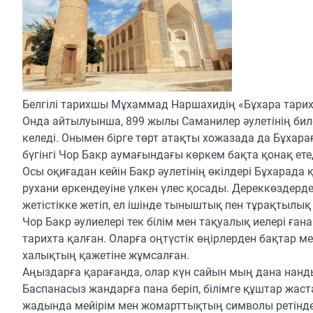
Белгілі тарихшы Мұхаммад Наршахидің «Бұхара тарих
Онда айтылуынша, 899 жылы Саманилер әулетінің бил
келеді. Онымен бірге төрт атақты хожазада да Бұхара
бүгінгі Чор Бакр аумағындағы көркем бақта қонақ етед
Осы оқиғадан кейін Бакр әулетінің өкілдері Бұхарада 
рухани өркендеуіне үлкен үлес қосады. Дереккөздерд
жетістікке жетіп, ел ішінде тыныштық пен тұрақтылы
Чор Бакр әулиелері тек білім мен тақуалық иелері ға
тарихта қалған. Оларға оңтүстік өңірлерден бақтар м
халықтың қажетіне жұмсалған.
Аңыздарға қарағанда, олар күн сайын мың дана нанд
Баспанасыз жандарға пана беріп, білімге құштар жаст
жадында мейірім мен жомарттықтың символы ретінде