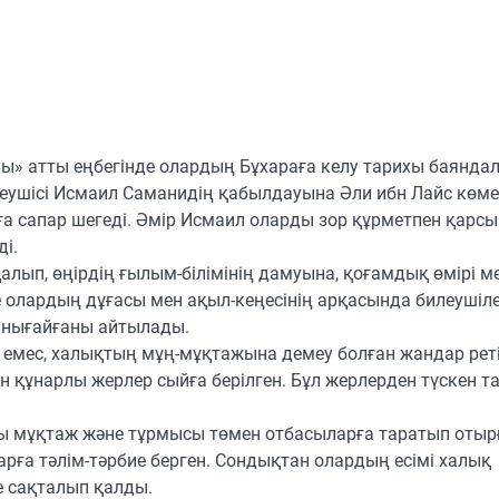
ы» атты еңбегінде олардың Бұхараға келу тарихы баянда
еушісі Исмаил Саманидің қабылдауына Әли ибн Лайс көме
ға сапар шегеді. Әмір Исмаил оларды зор құрметпен қарсы
і.
қалып, өңірдің ғылым-білімінің дамуына, қоғамдық өмірі м
е олардың дұғасы мен ақыл-кеңесінің арқасында билеушіл
қ нығайғаны айтылады.
на емес, халықтың мұң-мұқтажына демеу болған жандар рет
ен құнарлы жерлер сыйға берілген. Бұл жерлерден түскен т
ы мұқтаж және тұрмысы төмен отбасыларға таратып отыр
арға тәлім-тәрбие берген. Сондықтан олардың есімі халық
 сақталып қалды.