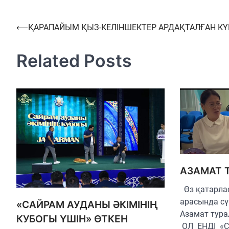
Навигация
⟵
ҚАРАПАЙЫМ ҚЫЗ-КЕЛІНШЕКТЕР АРДАҚТАЛҒАН КҮ
по
Related Posts
записям
АЗАМАТ 
Өз қатарла
арасында сү
«САЙРАМ АУДАНЫ ӘКІМІНІҢ
Азамат тур
КУБОГЫ ҮШІН» ӨТКЕН
ОЛ ЕНДІ «С