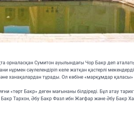
а орналасқан Сумитон ауылындағы Чор Бакр деп аталат
ни нұрмен сәулелендіріп келе жатқан қастерлі мекендердің
және ханақалардан тұрады. Ол көбіне «марқұмдар қаласы»
яғни «төрт Бакр» деген мағынаны білдіреді. Бұл атау тарих
бу Бакр Тархон, Әбу Бакр Фазл ибн Жағфар және Әбу Бакр Х