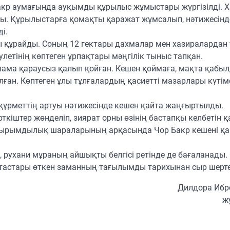
Бакр аумағында ауқымды құрылыс жұмыстары жүргізілді. Ха
рды. Құрылыстарға қомақты қаражат жұмсалып, нәтижесінд
і.
ы құрайды. Соның 12 гектары дахмалар мен хазиралардан
летінің көптеген ұрпақтары мәңгілік тыныс тапқан.
ршама қараусыз қалып қойған. Кешен қоймаға, мақта қабы
ған. Көптеген ұлы тұлғалардың қасиетті мазарлары күтімс
 құрметтің артуы нәтижесінде кешен қайта жаңғыртылды.
ткіштер жөнделіп, зиярат орны өзінің бастапқы келбетін қ
йырымдылық шараларының арқасында Чор Бакр кешені қ
ес, рухани мұраның айшықты белгісі ретінде де бағаланады
пытастары өткен заманның тағылымды тарихынан сыр шерте
Дилдора Ибр
ж