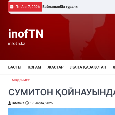
Skip
Пт, Авг 7, 2026
Байланыс
Біз туралы
to
content
inofTN
infotn.kz
БАСТЫ
ҚОҒАМ
ЖАСТАР
ЖАҢА ҚАЗАҚСТАН
МӘДЕНИЕТ
СУМИТОН ҚОЙНАУЫНД
infotnkz
17 марта, 2026