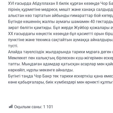
XVI ғасырда Абдуллахан II билік құрған кезеңде Чор 
пірінің құрметіне медресе, мешіт және ханақа салды
алыстан көз тартатын айбынды ғимараттар бой көтерд
Бүгінде кешеннің жалпы аумағы шамамен 40 гектард
зират бөлігін қамтиды. Бұл жерде Жуйбор қожалары әу
XX ғасырдағы кеңестік кезеңде бұл қасиетті орын бі
пунктіне және техника сақтайтын аумаққа айналдырыл
түсті.
Алайда тәуелсіздік жылдарында тарихи мұраға деген
Мемлекет пен халықтың бірлескен күш-жігерімен ескер
тапты. Мыңдаған адамдар қатысқан асарлар мен қа
көркейіп, нұрлы мекенге айналды.
Бүгінгі таңда Чор Бакр тек тарихи ескерткіш қана ем
көне қабырғалары, биік күмбездері мен өрнекті құл
Оқылым саны:
1 101