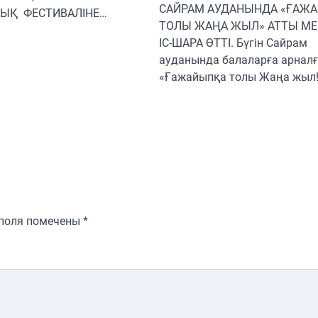
САЙРАМ АУДАНЫНДА «ҒАЖ
ЫҚ ФЕСТИВАЛІНЕ…
ТОЛЫ ЖАҢА ЖЫЛ» АТТЫ МЕ
ІС-ШАРА ӨТТІ. Бүгін Сайрам
ауданында балаларға арнал
«Ғажайыпқа толы Жаңа жыл!
 поля помечены
*