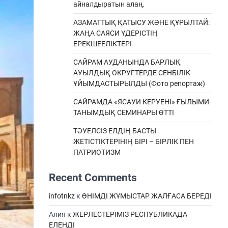
айналдыратын алаң.
АЗАМАТТЫҚ ҚАТЫСУ ЖӘНЕ ҚҰРЫЛТАЙ:
ЖАҢА САЯСИ ҮДЕРІСТІҢ
ЕРЕКШEЕЛІКТЕРІ
САЙРАМ АУДАНЫНДА БАРЛЫҚ
АУЫЛДЫҚ ОКРУГТЕРДЕ СЕНБІЛІК
ҰЙЫМДАСТЫРЫЛДЫ (Фото репортаж)
САЙРАМДА «ЯСАУИ КЕРУЕНІ» ҒЫЛЫМИ-
ТАНЫМДЫҚ СЕМИНАРЫ ӨТТІ
ТӘУЕЛСІЗ ЕЛДІҢ БАСТЫ
ЖЕТІСТІКТЕРІНІҢ БІРІ – БІРЛІК ПЕН
ПАТРИОТИЗМ
Recent Comments
infotnkz
к
ӨНІМДІ ЖҰМЫСТАР ЖАЛҒАСА БЕРЕДІ
Алия
к
ЖЕРЛЕСТЕРІМІЗ РЕСПУБЛИКАДА
ЕЛЕНДІ