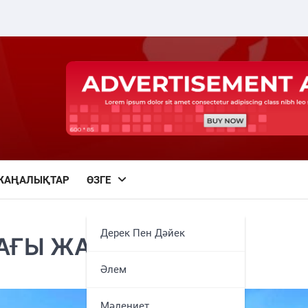
ЖАҢАЛЫҚТАР
ӨЗГЕ
Дерек Пен Дәйек
АҒЫ ЖАУҺАР
Әлем
Мәдениет