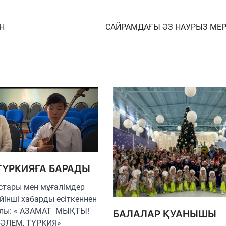
Н
САЙРАМДАҒЫ ӘЗ НАУРЫЗ МЕР
ТҮРКИЯҒА БАРАДЫ
стары мен мұғалімдер
йінші хабарды есіткеннен
алы: « АЗАМАТ МЫҚТЫ!
БАЛАЛАР ҚУАНЫШЫ
ӘЛЕМ, ТҮРКИЯ»