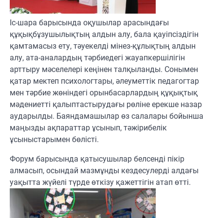
Іс-шара барысында оқушылар арасындағы
құқықбұзушылықтың алдын алу, бала қауіпсіздігін
қамтамасыз ету, тәуекелді мінез-құлықтың алдын
алу, ата-аналардың тәрбиедегі жауапкершілігін
арттыру мәселелері кеңінен талқыланды. Сонымен
қатар мектеп психологтары, әлеуметтік педагогтар
мен тәрбие жөніндегі орынбасарлардың құқықтық
мәдениетті қалыптастырудағы рөліне ерекше назар
аударылды. Баяндамашылар өз салалары бойынша
маңызды ақпараттар ұсынып, тәжірибелік
ұсыныстарымен бөлісті.
Форум барысында қатысушылар белсенді пікір
алмасып, осындай мазмұнды кездесулерді алдағы
уақытта жүйелі түрде өткізу қажеттігін атап өтті.