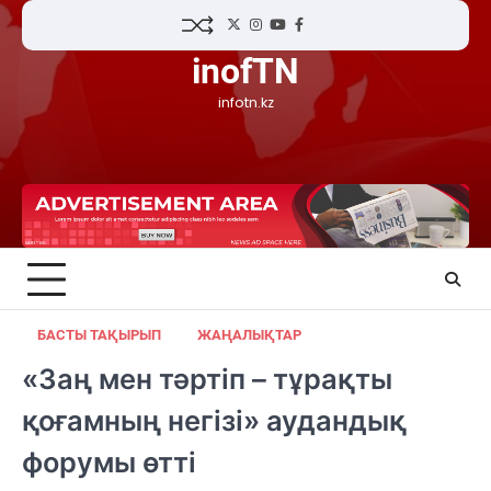
Skip
Twitter
Instagram
YouTube
Facebook
to
inofTN
content
infotn.kz
БАСТЫ ТАҚЫРЫП
ЖАҢАЛЫҚТАР
«Заң мен тәртіп – тұрақты
қоғамның негізі» аудандық
форумы өтті