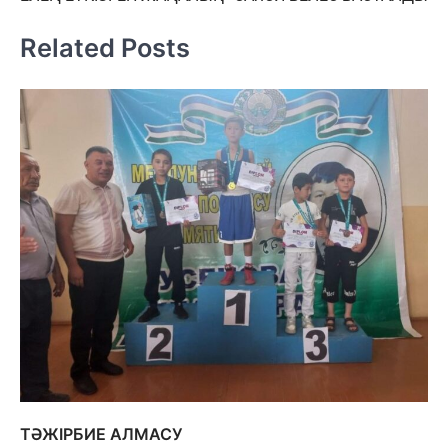
по
записям
Related Posts
ТӘЖІРБИЕ АЛМАСУ