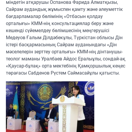
міндетін атқарушы Оспанова Фарида Алматқызы,
Сайрам аудандық жұмыспен қамту және әлеуметтік
бағдарламалар бөлімінің «Отбасын қолдау
орталығы» КММ-нің консультациялар беру және
кешенді сүйемелдеу бөлімшесінің меңгерушісі
Медеуов Ғалым Ділдәбекұлы, Түркістан облысы Дін
істері басқармасының Сайрам ауданындағы «Дін
мәселелерін зерттеу орталығы» КММ-нің дінтанушы-
теолог маманы Уралбаев Айдос Ералыұлы, сондай-ақ
«Қаусар-бұлақ» орта мектебінің Қамқоршылық кеңес
төрағасы Сабденов Рүстем Саймасайұлы қатысты.