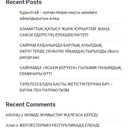
Recent Posts
Құрылтай – қоғам пікірін нақты шешімге
айналдыратын алаң.
АЗАМАТТЫҚ ҚАТЫСУ ЖӘНЕ ҚҰРЫЛТАЙ: ЖАҢА
САЯСИ ҮДЕРІСТІҢ ЕРЕКШEЕЛІКТЕРІ
САЙРАМ АУДАНЫНДА БАРЛЫҚ АУЫЛДЫҚ
ОКРУГТЕРДЕ СЕНБІЛІК ҰЙЫМДАСТЫРЫЛДЫ (Фото
репортаж)
САЙРАМДА «ЯСАУИ КЕРУЕНІ» ҒЫЛЫМИ-ТАНЫМДЫҚ
СЕМИНАРЫ ӨТТІ
ТӘУЕЛСІЗ ЕЛДІҢ БАСТЫ ЖЕТІСТІКТЕРІНІҢ БІРІ –
БІРЛІК ПЕН ПАТРИОТИЗМ
Recent Comments
infotnkz
к
ӨНІМДІ ЖҰМЫСТАР ЖАЛҒАСА БЕРЕДІ
Алия
к
ЖЕРЛЕСТЕРІМІЗ РЕСПУБЛИКАДА ЕЛЕНДІ