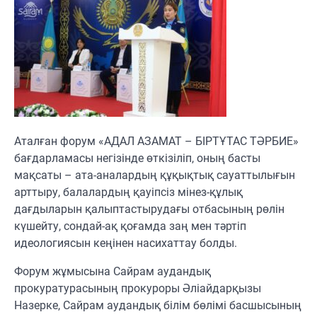
Аталған форум «АДАЛ АЗАМАТ – БІРТҰТАС ТӘРБИЕ»
бағдарламасы негізінде өткізіліп, оның басты
мақсаты – ата-аналардың құқықтық сауаттылығын
арттыру, балалардың қауіпсіз мінез-құлық
дағдыларын қалыптастырудағы отбасының рөлін
күшейту, сондай-ақ қоғамда заң мен тәртіп
идеологиясын кеңінен насихаттау болды.
Форум жұмысына Сайрам аудандық
прокуратурасының прокуроры Әліайдарқызы
Назерке, Сайрам аудандық білім бөлімі басшысының