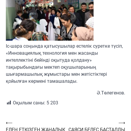
Іс-шара соңында қатысушылар естелік суретке түсіп,
«Инновациялық технология мен жасанды
интеллектіні бейінді оқытуда қолдану»
тақырыбындағы мектеп оқушыларының
шығармашылық жұмыстары мен жетістіктері
қойылған көрмені тамашалады.
Ә.Төлегенов.
Оқылым саны:
5 203
Навигация
⟵
⟶
ЕЛЕҢ ЕТКІЗГЕН ЖАҢАЛЫҚ
САЯСИ БЕЛЕС БАСТАЛДЫ