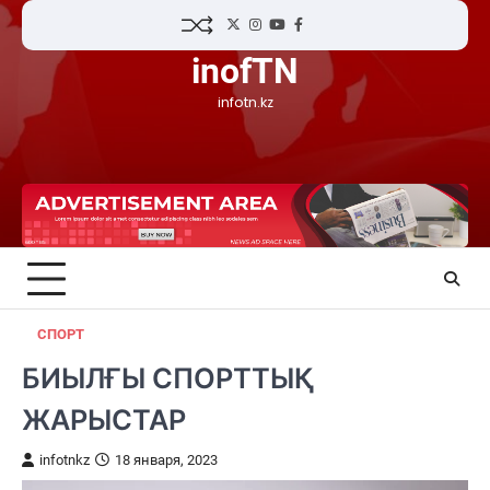
Skip
Twitter
Instagram
YouTube
Facebook
to
inofTN
content
infotn.kz
СПОРТ
БИЫЛҒЫ СПОРТТЫҚ
ЖАРЫСТАР
infotnkz
18 января, 2023