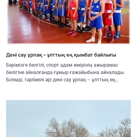
Дені сау ұрпақ – ұлттың ең қымбат байлығы
Бәрімізге белгілі, спорт адам өмірінің ажырамас
бөлігіне айналғанда ғұмыр ғажайыбына айналады.
Білімді, тәрбиелі әрі дені сау ұрпақ – ұлттың ең…