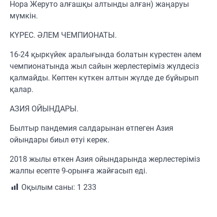
Нора Жеруто алғашқы алтынды алған) жаңаруы
мүмкін.
КҮРЕС. ӘЛЕМ ЧЕМПИОНАТЫ.
16-24 қыркүйек аралығында болатын күрестен әлем
чемпионатында жыл сайын жерлестеріміз жүлдесіз
қалмайды. Көптен күткен алтын жүлде де бұйырып
қалар.
АЗИЯ ОЙЫНДАРЫ.
Былтыр пандемия салдарынан өтпеген Азия
ойындары биыл өтуі керек.
2018 жылы өткен Азия ойындарында жерлестеріміз
жалпы есепте 9-орынға жайғасып еді.
Оқылым саны:
1 233