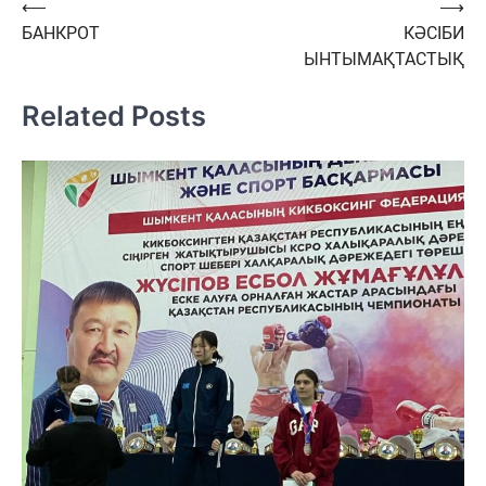
Навигация
⟵
⟶
БАНКРОТ
КӘСІБИ
по
ЫНТЫМАҚТАСТЫҚ
записям
Related Posts