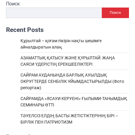
Поиск
Поиск
Recent Posts
Құрылтай – қоғам пікірін нақты шешімге
айналдыратын алаң.
АЗАМАТТЫҚ ҚАТЫСУ ЖӘНЕ ҚҰРЫЛТАЙ: ЖАҢА
САЯСИ ҮДЕРІСТІҢ ЕРЕКШEЕЛІКТЕРІ
САЙРАМ АУДАНЫНДА БАРЛЫҚ АУЫЛДЫҚ
ОКРУГТЕРДЕ СЕНБІЛІК ҰЙЫМДАСТЫРЫЛДЫ (Фото
репортаж)
САЙРАМДА «ЯСАУИ КЕРУЕНІ» ҒЫЛЫМИ-ТАНЫМДЫҚ
СЕМИНАРЫ ӨТТІ
ТӘУЕЛСІЗ ЕЛДІҢ БАСТЫ ЖЕТІСТІКТЕРІНІҢ БІРІ –
БІРЛІК ПЕН ПАТРИОТИЗМ