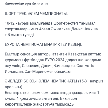
бәсекесіне куә боламыз.
ШОРТ-ТРЕК. ӘЛЕМ ЧЕМПИОНАТЫ.
10-12 наурыз аралығында шорт-тректегі танымал
спортшыларымыз Абзал Әжіғалиев, Денис Никиша
т.б сынға түседі.
ЕУРОПА ЧЕМПИОНАТЫНА ІРІКТЕУ КЕЗЕҢІ.
Былтыр сенсация авторы атанған Қазақстан ұлттық
құрамасы футболдан ЕУРО-2024 додасына жолдама
алу үшін, Словения, Дания, Финляндия, Солтүстік
Ирландия, Сан-Мариномен ойнайды.
ӘЙЕЛДЕР БОКСЫ. ӘЛЕМ ЧЕМПИОНАТЫ (15-31 наурыз
аралығы)
Былтыр өткен әлем чемпионатында қыздарымыз 1
күміс, 4 қола жүлде алған еді. Биыл сол
көрсеткіштерін жақсартуға тырысады.