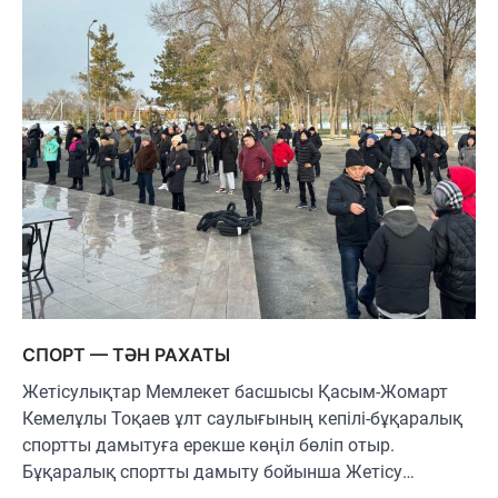
СПОРТ — ТӘН РАХАТЫ
Жетісулықтар Мемлекет басшысы Қасым-Жомарт
Кемелұлы Тоқаев ұлт саулығының кепілі-бұқаралық
спортты дамытуға ерекше көңіл бөліп отыр.
Бұқаралық спортты дамыту бойынша Жетісу…