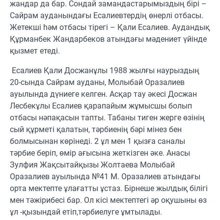
жандар да бар. Сондай замандастарымыздың бірі –
Сайрам ауданындағы Есалиевтердің өнерлі отбасы.
Жетекші һәм отбасы тірегі – Қали Есалиев. Аудандық
Құрманбек Жандарбеков атындағы мәдениет үйінде
қызмет етеді.
Есалиев Қали Досжанұлы 1988 жылғы наурыздың
20-сында Сайрам ауданы, Молыбай Оразалиев
ауылында дүниеге келген. Асқар тау әкесі Досжан
Лесбекұлы Есалиев қарапайым жұмысшы болып
отбасы нәпақасын тапты. Табаны тиген жерге өзінің
сый құрметі қалатын, тәрбиенің бәрі мінез бен
болмысынан көрінеді. 2 ұл мен 1 қызға саналы
тәрбие беріп, өмір ағысына жеткізген әке. Анасы
Зулфия Жақсытайқызы Жолтаева Молыбай
Оразалиев ауылында №41 М. Оразалиев атындағы
орта мектепте ұлағатты ұстаз. Бірнеше жылдық білігі
мен тәжірибесі бар. Ол кісі мектептегі әр оқушыны өз
ұл -қызындай етіп,тәрбиелуге ұмтылады.