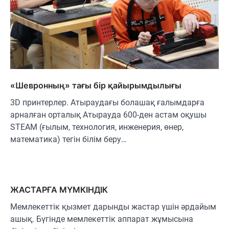
«Шевронның» тағы бір қайырымдылығы
3D принтерлер. Атыраудағы болашақ ғалымдарға
арналған орталық Атырауда 600-ден астам оқушы
STEAM (ғылым, технология, инженерия, өнер,
математика) тегін білім беру…
ЖАСТАРҒА МҮМКІНДІК
Мемлекеттік қызмет дарынды жастар үшін әрдайым
ашық. Бүгінде мемлекеттік аппарат жұмысына