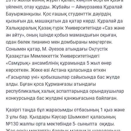
үйленіп, отау құрды. Жұбайы — Аймурзаева Құралай
Бауыржанқызы. Қос ғашық студенттік дәуірдің
қызығын да, машақатын да қатар көрді. Құралай да
Халықаралық Қазақ-түрік Университетінде «Саз және
ән айту», оның ішінде қобыз мамандығын оқыған,
одан бөлек пианино мен домбыраны меңгерген.
Сонымен қатар, М. Әуезов атындағы Оңтүстік
Қазақстан Мемлекеттік Университетіндегі
«Самұрық» ансамблінің құрамында 5 жыл өнер
көрсеткен. Жеке өзі Астана қаласында өткен
«Ғасырлар үні» қобызшылар сайысында бас жүлде
алды. Бұған қоса Құрманғазы атындағы
республикалық халық аспаптарында орындаушылар
конкурсында бас жүлдені қанжығасына байлаған.
Қазіргі таңда бұл жарасымды отбасының 1 қыз және
3 ұлы бар. Қыздары Кәусар Шымкент қаласының
№130 жалпы орта мектебінде 5- сыныпта оқиды.
Жас өскін мектептің барлық мәдени іс-шараларына