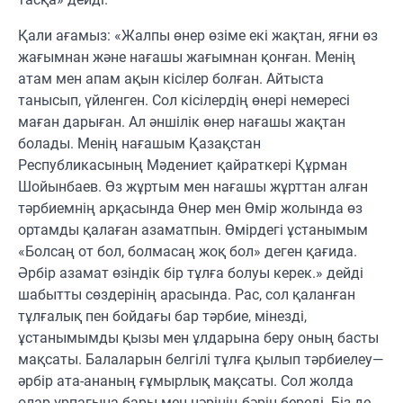
Қали ағамыз: «Жалпы өнер өзіме екі жақтан, яғни өз
жағымнан және нағашы жағымнан қонған. Менің
атам мен апам ақын кісілер болған. Айтыста
танысып, үйленген. Сол кісілердің өнері немересі
маған дарыған. Ал әншілік өнер нағашы жақтан
болады. Менің нағашым Қазақстан
Республикасының Мәдениет қайраткері Құрман
Шойынбаев. Өз жұртым мен нағашы жұрттан алған
тәрбиемнің арқасында Өнер мен Өмір жолында өз
ортамды қалаған азаматпын. Өмірдегі ұстанымым
«Болсаң от бол, болмасаң жоқ бол» деген қағида.
Әрбір азамат өзіндік бір тұлға болуы керек.» дейді
шабытты сөздерінің арасында. Рас, сол қаланған
тұлғалық пен бойдағы бар тәрбие, мінезді,
ұстанымымды қызы мен ұлдарына беру оның басты
мақсаты. Балаларын белгілі тұлға қылып тәрбиелеу—
әрбір ата-ананың ғұмырлық мақсаты. Сол жолда
олар ұрпағына бары мен нәрінің бәрін береді. Біз де