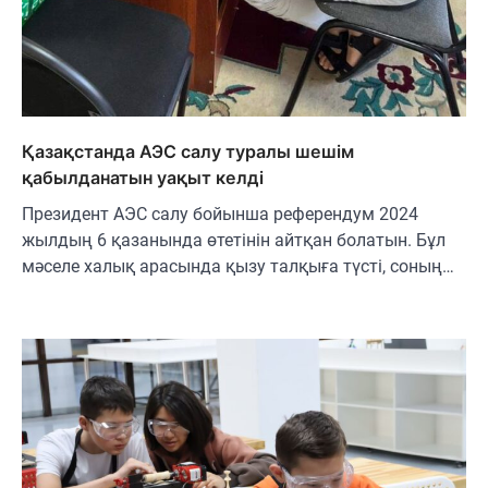
Қазақстанда АЭС салу туралы шешім
қабылданатын уақыт кел­ді
Президент АЭС салу бойынша референдум 2024
жылдың 6 қазанында өтетінін айтқан болатын. Бұл
мәселе халық арасында қызу талқыға түсті, соның…