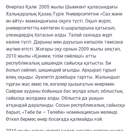
Өнерпаз Қали 2005 жылы Шымкент қаласындағы
Халықаралық Қазақ-Түрік Университетіне «Саз және
ән айту» мамандығына оқуға түсті. Оқып жүріп,
университеттің көптеген іс-шараларына қатысып,
үлкендердің батасын алды. Талай сахнада жұрт
көзіне түсті. Дарыны мен дауысын көпшілік тамсана
әңгіме етісті. Жоғары оқу орнын 2009 жылы аяқтап,
2010 жылы «Қанеки, тілім сөйлеші» атты
республикалық шешендік сайысқа қатысты. Би
болып сөйлеп, шешендей ағылды. Арқырап тұрып
өлең оқыды. Әуелетіп домбыра тартты. Жалындып
тұрған жас емес пе, өзгелер қызығатын өнерімен
Сайрам ауданы бойынша бас жүлде алып, облыстық
сайысқа жолдама алды. Облыста да ұшқын
атқандай дараланды. Сосын республикалық сайысқа
барып, «Төбе би — Төлеби» номинациясын иеленді.
Өткел бермес өнер босағада қалмайды ғой.
2010 жылы өзінің жүрегі қалап, көңілін өсірген қызға