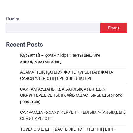
Поиск
Поиск
Recent Posts
Құрылтай – қоғам пікірін нақты шешімге
айналдыратын алаң.
АЗАМАТТЫҚ ҚАТЫСУ ЖӘНЕ ҚҰРЫЛТАЙ: ЖАҢА
САЯСИ ҮДЕРІСТІҢ ЕРЕКШEЕЛІКТЕРІ
САЙРАМ АУДАНЫНДА БАРЛЫҚ АУЫЛДЫҚ
ОКРУГТЕРДЕ СЕНБІЛІК ҰЙЫМДАСТЫРЫЛДЫ (Фото
репортаж)
САЙРАМДА «ЯСАУИ КЕРУЕНІ» ҒЫЛЫМИ-ТАНЫМДЫҚ
СЕМИНАРЫ ӨТТІ
ТӘУЕЛСІЗ ЕЛДІҢ БАСТЫ ЖЕТІСТІКТЕРІНІҢ БІРІ –