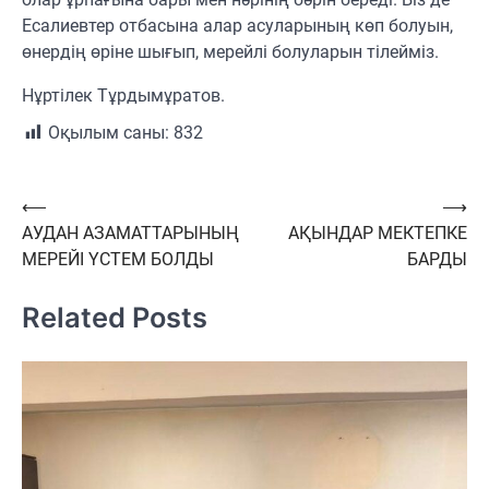
Есалиевтер отбасына алар асуларының көп болуын,
өнердің өріне шығып, мерейлі болуларын тілейміз.
Нұртілек Тұрдымұратов.
Оқылым саны:
832
Навигация
⟵
⟶
АУДАН АЗАМАТТАРЫНЫҢ
АҚЫНДАР МЕКТЕПКЕ
по
МЕРЕЙІ ҮСТЕМ БОЛДЫ
БАРДЫ
записям
Related Posts