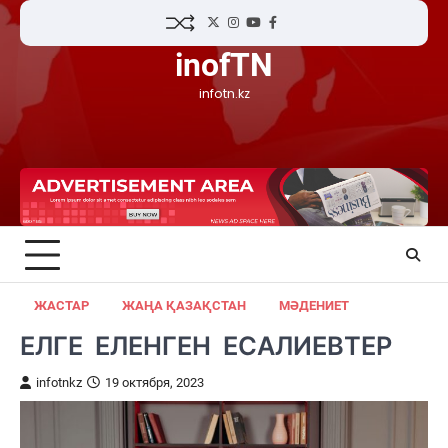
Skip
Twitter
Instagram
YouTube
Facebook
to
inofTN
content
infotn.kz
ЖАСТАР
ЖАҢА ҚАЗАҚСТАН
МӘДЕНИЕТ
ЕЛГЕ ЕЛЕНГЕН ЕСАЛИЕВТЕР
infotnkz
19 октября, 2023