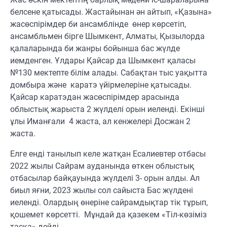
белсене қатысады. Жастайынан ән айтып, «Қазына»
жасөспірімдер би ансамблінде өнер көрсетіп,
ансамбльмен бірге Шымкент, Алматы, Қызылорда
қалаларында би жанры бойынша бас жүлде
иемденген. Ұлдары Қайсар да Шымкент қаласы
№130 мектепте білім алады. Сабақтан тыс уақытта
домбыра және каратэ үйірмелеріне қатысады.
Қайсар каратэдан жасөспірімдер арасында
облыстық жарыста 2 жүлделі орын иеленді. Екінші
ұлы Иманғали 4 жаста, ал кенжелері Досжан 2
жаста.
Елге енді танылып келе жатқан Есалиевтер отбасы
2022 жылы Сайрам ауданында өткен облыстық
отбасылар байқауында жүлделі 3- орын алды. Ал
биыл яғни, 2023 жылы сол сайыста Бас жүлдені
иеленді. Олардың өнеріне сайрамдықтар тік тұрып,
қошемет көрсетті. Мұндай да қазекем «Тіл-көзіміз
тасқа» дейді.