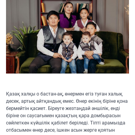
Қазақ халқы о бастан-ақ, өнермен егіз туған халық
десек, артық айтқандық емес. Өнер екінің біріне қона
бермейтін қасиет. Біреуге жезтаңдай әншілік, енді
біріне он саусағымен қазақтың қара домбырасын
сөйлеткен күйшілік қабілет беріледі. Тіпті арамызда
отбасымен өнер десе, ішкен асын жерге қоятын