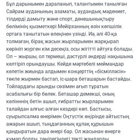
Бұл дарынымен дараланып, талантымен танылған
Сайрам ауданының азаматы, аудандық мәдениет,
тілдерді дамыту және спорт, денешынықтыру
бөлімінің қызметкері Мейірханның өзін көпшілік
ортаға танытатын өлеңінен үзінді. Иә, әлі 40-қа
толмаған, бірақ жасын жырларымен жарқырап
көрініп жүрген кім десеңіз, осы жігітті айтуға болады.
Ол – жыршы, ол термеші, дәстүрлі әндерді нақышына
келтіріп орындаушы. Кейде мәртебелі меймандар
келетін жиында алдымен концерттің «бісмілләсін»
төкпе жырмен бастап, іс-шара беташарын бастайды.
Тойлардағы арынды сөзімен ағып тұратын
асабалығы бір бөлек. Беташар демекші, оның
келінннің бетін ашып, ғибратты жырларымен
талайдан алғыс алған кездері көп. Бастысы,
суырыпсалма өнерімен Оңтүстік өңірінде айтыстың
ажарын ашып, тыңдағанның құлақ құрышын
қандыратын дара өнері бар. Ол жасынан өнерге
құмар болды, төңірегіндегі текті жандарды