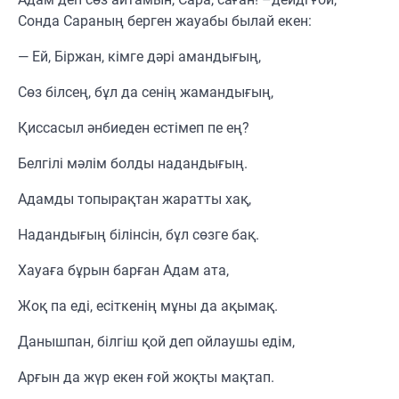
Сонда Сараның берген жауабы былай екен:
— Ей, Біржан, кімге дәрі амандығың,
Сөз білсең, бұл да сенің жамандығың,
Қиссасыл әнбиеден естімеп пе ең?
Белгілі мәлім болды надандығың.
Адамды топырақтан жаратты хақ,
Надандығың білінсін, бұл сөзге бақ.
Хауаға бұрын барған Адам ата,
Жоқ па еді, есіткенің мұны да ақымақ.
Данышпан, білгіш қой деп ойлаушы едім,
Арғын да жүр екен ғой жоқты мақтап.