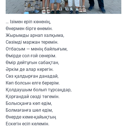
… Ізімен еріп көненің,
Өнермен бірге өнемін.
Жырымды арнап халқыма,
Сөзімді маржан теремін.
Отбасым — менің байлығым,
Өмірде сол ғой сенерім.
Өмір дейтұғын сабақтан,
Әркім де алар керегін.
Сөз қалдырған данадай,
Көп болсын елге берерім.
Қолдаушым болып тұрсаңдар,
Қорғандай сөзді төгемін.
Болысқанға көп едім,
Болмағанға шөл едім,
Өнерде кеме-қайықтың
Ескегін есіп келемін.