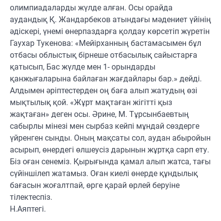
олимпиадаларды жүлде алған. Осы орайда
аудандық Қ. Жандарбеков атындағы мәдениет үйінің
әдіскері, үнемі өнерпаздарға қолдау көрсетіп жүретін
Гаухар Тукенова: «Мейірханның бастамасымен бұл
отбасы облыстық бірнеше отбасылық сайыстарға
қатысып, Бас жүлде мен 1- орындарды
қанжығаларына байлаған жағдайлары бар.» дейді.
Алдымен әріптестерден оң баға алып жатудың өзі
мықтылық қой. «Жұрт мақтаған жігітті қыз
жақтаған» деген осы. Әрине, М. Тұрсынбаевтың
сабырлы мінезі мен сырбаз кейпі мұндай сөздерге
үйренген сынды. Оның мақсаты сол, аудан абыройын
асырып, өнердегі өлшеусіз дарынын жұртқа сарп ету.
Біз оған сенеміз. Қырығында қамал алып жатса, тағы
сүйіншілеп жатамыз. Оған киелі өнерде құндылық
бағасын жоғалтпай, өрге қарай өрлей беруіне
тілектеспіз.
Н.Аяптегі.