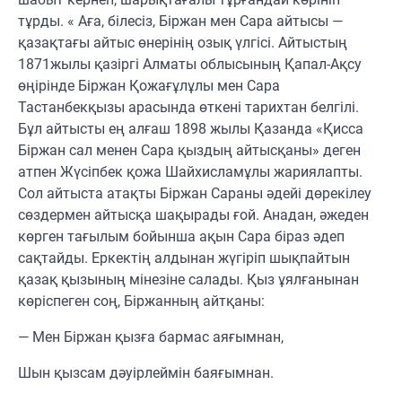
тұрды. « Аға, білесіз, Біржан мен Сара айтысы —
қазақтағы айтыс өнерінің озық үлгісі. Айтыстың
1871жылы қазіргі Алматы облысының Қапал-Ақсу
өңірінде Біржан Қожағұлұлы мен Сара
Тастанбекқызы арасында өткені тарихтан белгілі.
Бұл айтысты ең алғаш 1898 жылы Қазанда «Қисса
Біржан сал менен Сара қыздың айтысқаны» деген
атпен Жүсіпбек қожа Шайхисламұлы жариялапты.
Сол айтыста атақты Біржан Сараны әдейі дөрекілеу
сөздермен айтысқа шақырады ғой. Анадан, әжеден
көрген тағылым бойынша ақын Сара біраз әдеп
сақтайды. Еркектің алдынан жүгіріп шықпайтын
қазақ қызының мінезіне салады. Қыз ұялғанынан
көріспеген соң, Біржанның айтқаны:
— Мен Біржан қызға бармас аяғымнан,
Шын қызсам дәуірлеймін баяғымнан.