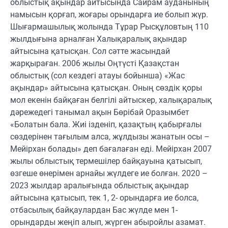
облыстық ақындар айтысында Сайрам ауданының
намысын қорғап, жоғары орындарға ие болып жүр.
Шығармашылық жолында Тұрар Рысқұловтың 110
жылдығына арналған Халықаралық ақындар
айтысына қатысқан. Сол сәтте жасындай
жарқыраған. 2006 жылы Оңтүсті Қазақстан
облыстық (сол кездегі атауы бойынша) «Жас
ақындар» айтысына қатысқан. Оның сөздік қоры
мол екенін байқаған белгілі айтыскер, халықаралық
дәрежедегі танымал ақын Бөрібай Оразымбет
«Болатын бала. Жиі ізденіп, қазақтың қабырғалы
сөздерінен тағылым алса, жұлдызы жанатын осы –
Мейірхан болады» деп бағалаған еді. Мейірхан 2007
жылы облыстық термешілер байқауына қатысып,
өзгеше өнерімен арнайы жүлдеге ие болған. 2020 –
2023 жылдар аралығында облыстық ақындар
айтысына қатысып, тек 1, 2- орындарға ие болса,
отбасылық байқаулардан Бас жүлде мен 1-
орындарды жеңіп алып, жүрген абыройлы азамат.