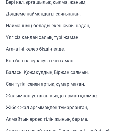
Бері кел, ұрғашылық қылма, жаным,
Дәндеме наймандағы саяғыңнан.
Найманның болады екен қызы надан,
Үлгісіз қандай халық түрі жаман.
Ағаға іні келер біздің елде,
Көп боп па сұрасуға есен-аман.
Баласы Қожақұлдың Біржан салмын,
Сен түгіл, сенен артық құмар маған.
Жалымнан ұстаған қызда арман қалмас,
Жібек жал арғымақпен тұмарланған,
Алмайтын еркек тілін жының бар ма,
Адам деп сөз айтамын, Сара, саған! –дейді ғой,