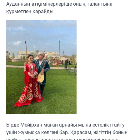
Ауданның атқамінерлері де оның талантына
құрметпен қарайды.
Бірде Мейірхан маған арнайы мына естелікті айту
үшін жұмысқа келгені бар. Қарасам, жігіттің бойын
шабыт кернеп, шарықтағалы тұрғандай көрініп