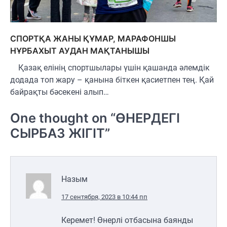
СПОРТҚА ЖАНЫ ҚҰМАР, МАРАФОНШЫ
НҰРБАХЫТ АУДАН МАҚТАНЫШЫ
Қазақ елінің спортшылары үшін қашанда әлемдік
додада топ жару – қанына біткен қасиетпен тең. Қай
байрақты бәсекені алып…
One thought on “
ӨНЕРДЕГІ
СЫРБАЗ ЖІГІТ
”
Назым
17 сентября, 2023 в 10:44 пп
Керемет! Өнерлі отбасына баянды