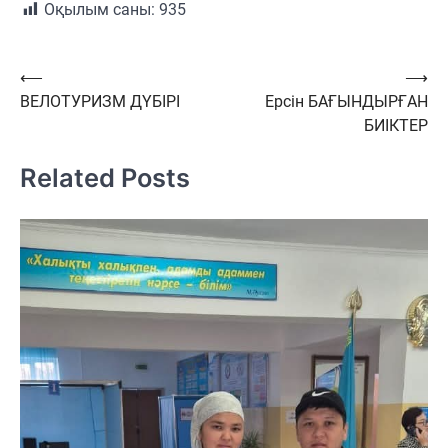
Оқылым саны:
935
Навигация
⟵
⟶
ВЕЛОТУРИЗМ ДҮБІРІ
Ерсін БАҒЫНДЫРҒАН
по
БИІКТЕР
записям
Related Posts