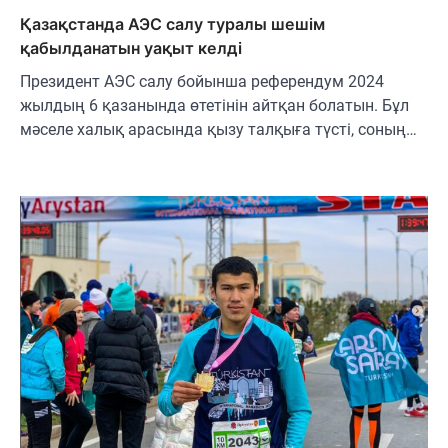
Қазақстанда АЭС салу туралы шешім
қабылданатын уақыт кел­ді
Президент АЭС салу бойынша референдум 2024
жылдың 6 қазанында өтетінін айтқан болатын. Бұл
мәселе халық арасында қызу талқыға түсті, соның…