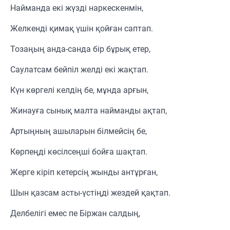
Найманда екі жүзді наркескенмін,
Желкенді қимақ үшін қойған саптап.
Тозаңың анда-санда бір бұрық етер,
Саулатсам бейпіл желді екі жақтап.
Күн көргелі келдің бе, мұнда арғын,
Жинауға сынық малта найманды ақтап,
Артыңның ашыларын білмейсің бе,
Көрпеңді көсілсеңші бойға шақтап.
Жерге кіріп кетерсің жынды антұрған,
Шын қазсам асты-үстіңді жездей қақтап.
Делбелігі емес пе Біржан салдың,