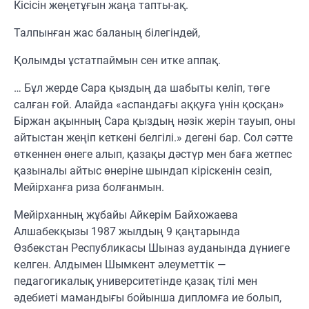
Кісісін жеңетұғын жаңа тапты-ақ.
Талпынған жас баланың білегіндей,
Қолымды ұстатпаймын сен итке аппақ.
… Бұл жерде Сара қыздың да шабыты келіп, төге
салған ғой. Алайда «аспандағы аққуға үнін қосқан»
Біржан ақынның Сара қыздың нәзік жерін тауып, оны
айтыстан жеңіп кеткені белгілі.» дегені бар. Сол сәтте
өткеннен өнеге алып, қазақы дәстүр мен баға жетпес
қазыналы айтыс өнеріне шындап кіріскенін сезіп,
Мейірханға риза болғанмын.
Мейірханның жұбайы Айкерім Байхожаева
Алшабекқызы 1987 жылдың 9 қаңтарында
Өзбекстан Республикасы Шыназ ауданында дүниеге
келген. Алдымен Шымкент әлеуметтік —
педагогикалық университетінде қазақ тілі мен
әдебиеті мамандығы бойынша дипломға ие болып,