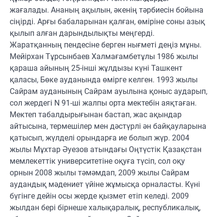
жағалады. Ананың ақылын, әкенің тәрбиесін бойына
сіңірді. Арғы бабаларынан қалған, өміріне соны азық
қылып алған дарындылықты меңгерді.
Жаратқанның пендесіне берген нығметі деңіз мұны.
Мейірхан Тұрсынбаев Халмағамбетұлы 1986 жылы
қараша айының 25-інші жұлдызы күні Ташкент
қаласы, Бөке ауданында өмірге келген. 1993 жылы
Сайрам ауданының Сайрам ауылына қоныс аударып,
сол жердегі N 91-ші жалпы орта мектебін аяқтаған.
Мектеп табалдырығынан бастап, жас ақындар
айтысына, термешілер мен дәстүрлі ән байқауларына
қатысып, жүлделі орындарға ие болып жүр. 2004
жылы Мұхтар Әуезов атындағы Оңтүстік Қазақстан
мемлекеттік университетіне оқуға түсіп, сол оқу
орнын 2008 жылы тәмәмдап, 2009 жылы Сайрам
аудандық мәдениет үйіне жұмысқа орналасты. Күні
бүгінге дейін осы жерде қызмет етіп келеді. 2009
жылдан бері бірнеше халықаралық, республикалық,