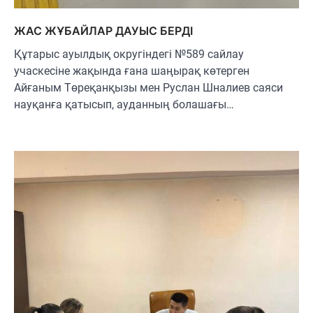
ЖАС ЖҰБАЙЛАР ДАУЫС БЕРДІ
Құтарыс ауылдық округіндегі №589 сайлау
учаскесіне жақында ғана шаңырақ көтерген
Айғаным Төреқанқызы мен Руслан Шналиев саяси
науқанға қатысып, ауданның болашағы…