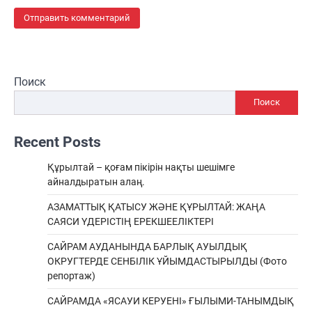
Поиск
Поиск
Recent Posts
Құрылтай – қоғам пікірін нақты шешімге
айналдыратын алаң.
АЗАМАТТЫҚ ҚАТЫСУ ЖӘНЕ ҚҰРЫЛТАЙ: ЖАҢА
САЯСИ ҮДЕРІСТІҢ ЕРЕКШEЕЛІКТЕРІ
САЙРАМ АУДАНЫНДА БАРЛЫҚ АУЫЛДЫҚ
ОКРУГТЕРДЕ СЕНБІЛІК ҰЙЫМДАСТЫРЫЛДЫ (Фото
репортаж)
САЙРАМДА «ЯСАУИ КЕРУЕНІ» ҒЫЛЫМИ-ТАНЫМДЫҚ