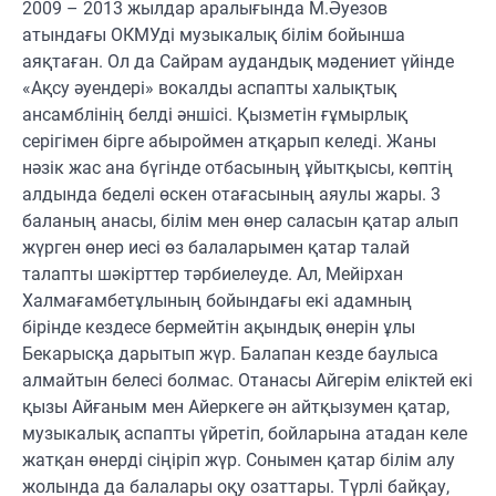
2009 – 2013 жылдар аралығында М.Әуезов
атындағы ОКМУді музыкалық білім бойынша
аяқтаған. Ол да Сайрам аудандық мәдениет үйінде
«Ақсу әуендері» вокалды аспапты халықтық
ансамблінің белді әншісі. Қызметін ғұмырлық
серігімен бірге абыроймен атқарып келеді. Жаны
нәзік жас ана бүгінде отбасының ұйытқысы, көптің
алдында беделі өскен отағасының аяулы жары. 3
баланың анасы, білім мен өнер саласын қатар алып
жүрген өнер иесі өз балаларымен қатар талай
талапты шәкірттер тәрбиелеуде. Ал, Мейірхан
Халмағамбетұлының бойындағы екі адамның
бірінде кездесе бермейтін ақындық өнерін ұлы
Бекарысқа дарытып жүр. Балапан кезде баулыса
алмайтын белесі болмас. Отанасы Айгерім еліктей екі
қызы Айғаным мен Айеркеге ән айтқызумен қатар,
музыкалық аспапты үйретіп, бойларына атадан келе
жатқан өнерді сіңіріп жүр. Сонымен қатар білім алу
жолында да балалары оқу озаттары. Түрлі байқау,