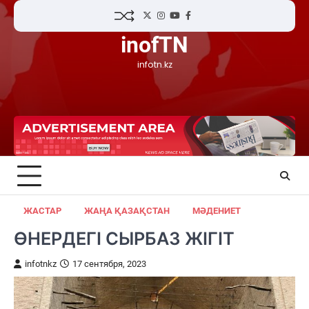
Skip
Twitter
Instagram
YouTube
Facebook
to
inofTN
content
infotn.kz
ЖАСТАР
ЖАҢА ҚАЗАҚСТАН
МӘДЕНИЕТ
ӨНЕРДЕГІ СЫРБАЗ ЖІГІТ
infotnkz
17 сентября, 2023