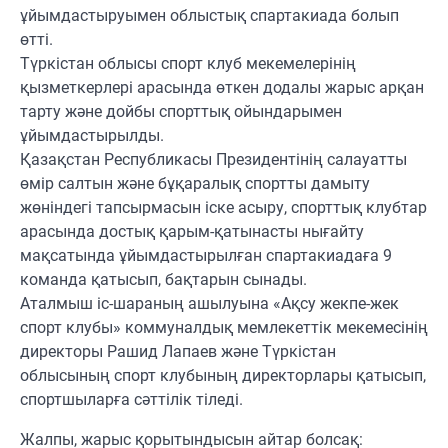
ұйымдастыруымен облыстық спартакиада болып
өтті.
Түркістан облысы спорт клуб мекемелерінің
қызметкерлері арасында өткен додалы жарыс арқан
тарту және дойбы спорттық ойындарымен
ұйымдастырылды.
Қазақстан Республикасы Президентінің салауатты
өмір салтын және бұқаралық спортты дамыту
жөніндегі тапсырмасын іске асыру, спорттық клубтар
арасында достық қарым-қатынасты нығайту
мақсатында ұйымдастырылған спартакиадаға 9
команда қатысып, бақтарын сынады.
Аталмыш іс-шараның ашылуына «Ақсу жекпе-жек
спорт клубы» коммуналдық мемлекеттік мекемесінің
директоры Рашид Лапаев және Түркістан
облысының спорт клубының директорлары қатысып,
спортшыларға сәттілік тіледі.
Жалпы, жарыс қорытындысын айтар болсақ: