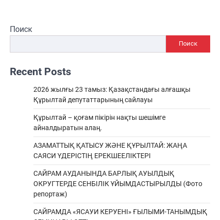
Поиск
Поиск
Recent Posts
2026 жылғы 23 тамыз: Қазақстандағы алғашқы
Құрылтай депутаттарының сайлауы
Құрылтай – қоғам пікірін нақты шешімге
айналдыратын алаң.
АЗАМАТТЫҚ ҚАТЫСУ ЖӘНЕ ҚҰРЫЛТАЙ: ЖАҢА
САЯСИ ҮДЕРІСТІҢ ЕРЕКШEЕЛІКТЕРІ
САЙРАМ АУДАНЫНДА БАРЛЫҚ АУЫЛДЫҚ
ОКРУГТЕРДЕ СЕНБІЛІК ҰЙЫМДАСТЫРЫЛДЫ (Фото
репортаж)
САЙРАМДА «ЯСАУИ КЕРУЕНІ» ҒЫЛЫМИ-ТАНЫМДЫҚ