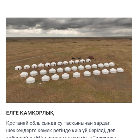
ЕЛГЕ ҚАМҚОРЛЫҚ
Қостанай облысында су тасқынынан зардап
шеккендерге көмек ретінде киіз үй берілді, деп
хабарлайды El.kz ақпарат агенттігі. «Салиқалы