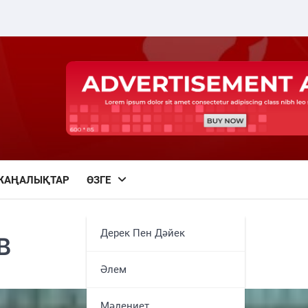
ЖАҢАЛЫҚТАР
ӨЗГЕ
Дерек Пен Дәйек
В
Әлем
Мәдениет