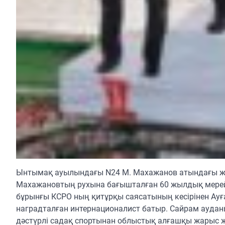
Ынтымақ ауылындағы N24 М. Махажанов атындағы жалп
Махажановтың рухына бағышталған 60 жылдық мерейто
бұрынғы КСРО ның қитұрқы саясатының кесірінен Ауға
наградталған интернационалист батыр. Сайрам ауд
дәстүрлі садақ спортынан облыстық алғашқы жарыс ж