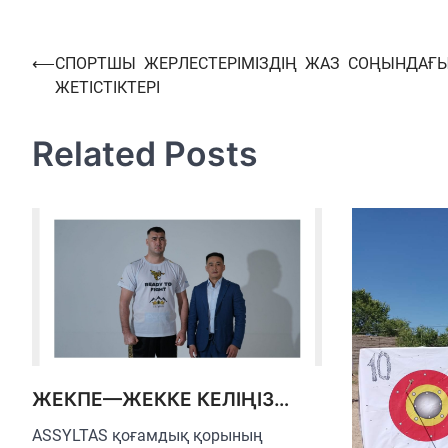
Навигация
⟵
СПОРТШЫ ЖЕРЛЕСТЕРІМІЗДІҢ ЖАЗ СОҢЫНДАҒ
ЖЕТІСТІКТЕРІ
по
записям
Related Posts
ЖЕКПЕ—ЖЕККЕ КЕЛІҢІЗ…
ASSYLTAS қоғамдық қорының