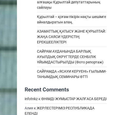
алғашқы Құрылтай депутаттарының
сайлауы
Құрылтай – қоғам пікірін нақты шешімге
айналдыратын алаң.
АЗАМАТТЫҚ ҚАТЫСУ ЖӘНЕ ҚҰРЫЛТАЙ:
ЖАҢА САЯСИ ҮДЕРІСТІҢ
ЕРЕКШEЕЛІКТЕРІ
САЙРАМ АУДАНЫНДА БАРЛЫҚ
АУЫЛДЫҚ ОКРУГТЕРДЕ СЕНБІЛІК
ҰЙЫМДАСТЫРЫЛДЫ (Фото репортаж)
САЙРАМДА «ЯСАУИ КЕРУЕНІ» ҒЫЛЫМИ-
ТАНЫМДЫҚ СЕМИНАРЫ ӨТТІ
Recent Comments
infotnkz
к
ӨНІМДІ ЖҰМЫСТАР ЖАЛҒАСА БЕРЕДІ
Алия
к
ЖЕРЛЕСТЕРІМІЗ РЕСПУБЛИКАДА
ЕЛЕНДІ