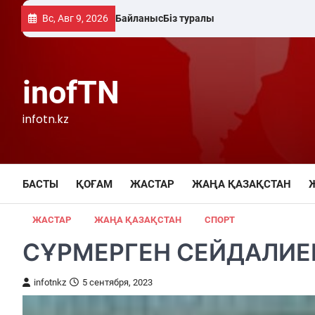
Skip
Вс, Авг 9, 2026
Байланыс
Біз туралы
to
content
inofTN
infotn.kz
БАСТЫ
ҚОҒАМ
ЖАСТАР
ЖАҢА ҚАЗАҚСТАН
ЖАСТАР
ЖАҢА ҚАЗАҚСТАН
СПОРТ
СҰРМЕРГЕН СЕЙДАЛИЕ
infotnkz
5 сентября, 2023