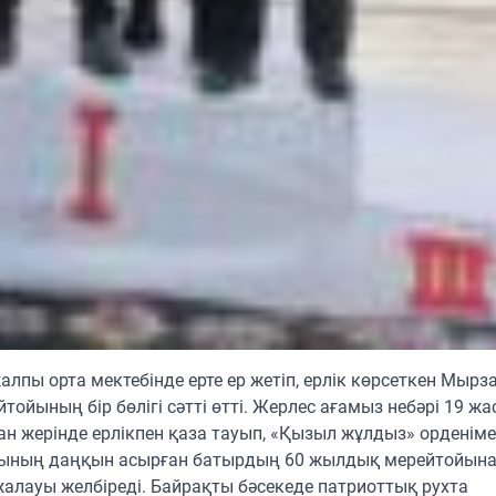
ы орта мектебінде ерте ер жетіп, ерлік көрсеткен Мырза
йының бір бөлігі сәтті өтті. Жерлес ағамыз небәрі 19 ж
н жерінде ерлікпен қаза тауып, «Қызыл жұлдыз» орденім
анының даңқын асырған батырдың 60 жылдық мерейтойына
алауы желбіреді. Байрақты бәсекеде патриоттық рухта