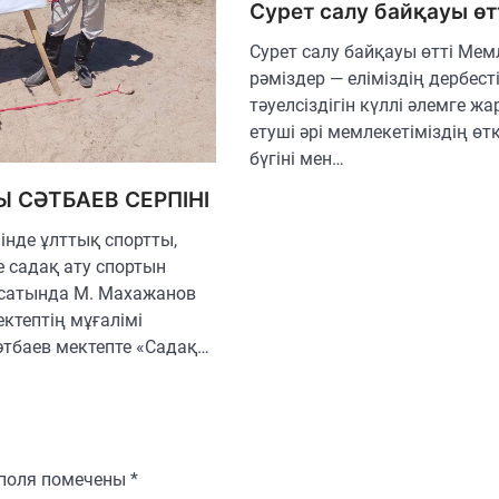
Сурет салу байқауы өт
Сурет салу байқауы өтті Мем
рәміздер — еліміздің дербесті
тәуелсіздігін күллі әлемге жа
етуші әрі мемлекетіміздің өтк
бүгіні мен…
 СӘТБАЕВ СЕРПІНІ
інде ұлттық спортты,
е садақ ату спортын
сатында М. Махажанов
ктептің мұғалімі
тбаев мектепте «Садақ…
 поля помечены
*