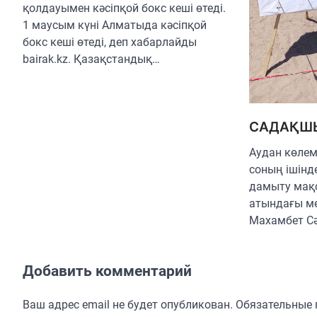
қолдауымен кәсіпқой бокс кеші өтеді.
1 маусым күні Алматыда кәсіпқой
бокс кеші өтеді, деп хабарлайды
bairak.kz. Қазақстандық…
САДАҚШЫ
Аудан көлем
соның ішінд
дамыту мақ
атындағы ме
Махамбет Сә
Добавить комментарий
Ваш адрес email не будет опубликован.
Обязательные