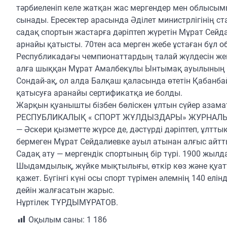
тәрбиеленіп келе жатқан жас мергендер мен облысым
сынады. Ересектер арасында Әділет министрлігінің 
садақ спортын жастарға дәріптеп жүретін Мұрат Сей
арнайы қатысты. 70тен аса мерген жебе ұстаған бұл о
Республикадағы чемпионаттардың талай жүлдесін жең
алға шыққан Мұрат Амалбекұлы Ынтымақ ауылының ме
Сондай-ақ, ол алда Балқаш қаласында өтетін Қабанб
қатысуға аранайы сертификатқа ие болды.
Жарқын қуанышты бізбен бөліскен ұлтын сүйер аз
РЕСПУБЛИКАЛЫҚ « СПОРТ ЖҰЛДЫЗДАРЫ» ЖУРНАЛЫН
— Әскери қызметте жүрсе де, дәстүрді дәріптеп, ұлтт
бермеген Мұрат Сейдалиевке ауыл атынан алғыс айтт
Садақ ату — мергендік спортының бір түрі. 1900 жылд
Шыдамдылық, жүйке мықтылығы, өткір көз және қуатт
қажет. Бүгінгі күні осы спорт түрімен әлемнің 140 елі
дейін жалғасатын жарыс.
Нұртілек ТҰРДЫМҰРАТОВ.
Оқылым саны:
1 186