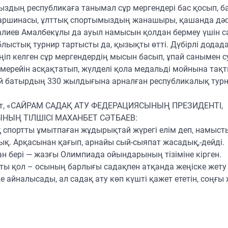
ыздың республикаға танымал сұр мергендері бас қосып, б
старшинасы, ұлттық спортымыздың жанашыры, қашанда дәс
далиев Амалбекұлы да ауыл намысын қолдан бермеу үшін 
блыстық турнир тартысты да, қызықты өтті. Дүбірлі додад
іп келген сұр мергендердің мысын басып, ұпай санымен 
рейін асқақтатып, жүлделі қола медальді мойнына тақт
ай батырдың 330 жылдығына арналған республикалық тур
амат, «САЙРАМ САДАҚ АТУ ФЕДЕРАЦИЯСЫНЫҢ ПРЕЗИДЕНТІ,
ЫҢ ТІЛШІСІ МАХАНБЕТ СӘТБАЕВ:
ық спортты ұмытпаған жұдырықтай жүрегі елім деп, намыст
ық. Арқасынан қағып, арнайы сый-сыяпат жасадық,-дейді.
ан бері — жазғы Олимпиада ойындарының тізіміне кірген.
ы қол – осының барлығы садақпен атқанда жеңіске жету
нде айналысады, ал садақ ату көп күшті қажет ететін, соңғы