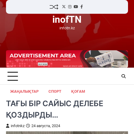
Skip
Twitter
Instagram
YouTube
Facebook
to
inofTN
content
infotn.kz
ЖАҢАЛЫҚТАР
СПОРТ
ҚОҒАМ
ТАҒЫ БІР САЙЫС ДЕЛЕБЕ
ҚОЗДЫРДЫ…
infotnkz
24 августа, 2024