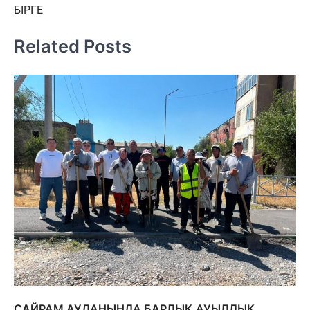
записям
БІРГЕ
Related Posts
САЙРАМ АУДАНЫНДА БАРЛЫҚ АУЫЛДЫҚ