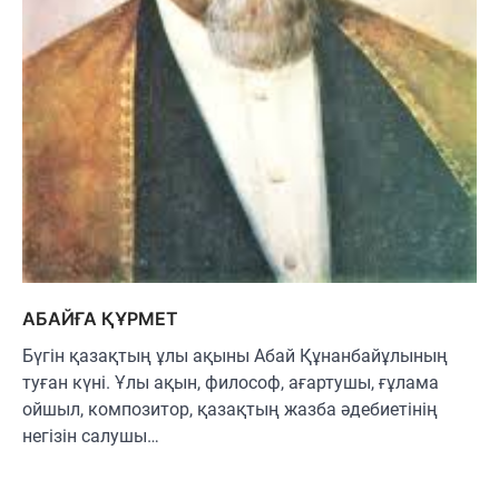
АБАЙҒА ҚҰРМЕТ
Бүгін қазақтың ұлы ақыны Абай Құнанбайұлының
туған күні. Ұлы ақын, философ, ағартушы, ғұлама
ойшыл, композитор, қазақтың жазба әдебиетінің
негізін салушы…