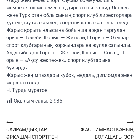
«Ақсу жекпе-жек спорт клубы» коммуналдық
мемлекеттік мекемесінің директоры Рашид Лапаев
және Түркістан облысының спорт клуб директорлары
құттықтау сөз сөйлеп, спортшыларға сәттілік тіледі.
Жарыс қорытындысына бойынша арқан тартудан І
орын — Төлеби, ІІ орын — Жетісай, III орын — Отырар
спорт клубтарының қоржындарына жүлде салынды.
Ал, дойбыдан I орын — Жетісай, II орын — Созақ, lll
орын — «Ақсу жекпе-жек» спорт клубтарына
бұйырды.
Жарыс жеңімпаздары кубок, медаль, дипломдармен
марапатталды.
Н. Тұрдымұратов.
Оқылым саны:
2 985
Навигация
⟵
⟶
САЙРАМДЫҚТАР
ЖАС ГИМНАСТКАНЫҢ
по
ӘРҚАШАН СПОРТПЕН
БОЛАШАҒЫ ЗОР