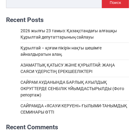
Поиск
Recent Posts
2026 жылғы 23 тамыз: Қазақстандағы алғашқы
Құрылтай депутаттарының сайлауы
Құрылтай – қоғам пікірін нақты шешімге
айналдыратын алаң.
АЗАМАТТЫҚ ҚАТЫСУ ЖӘНЕ ҚҰРЫЛТАЙ: ЖАҢА
САЯСИ ҮДЕРІСТІҢ ЕРЕКШEЕЛІКТЕРІ
САЙРАМ АУДАНЫНДА БАРЛЫҚ АУЫЛДЫҚ
ОКРУГТЕРДЕ СЕНБІЛІК ҰЙЫМДАСТЫРЫЛДЫ (Фото
репортаж)
САЙРАМДА «ЯСАУИ КЕРУЕНІ» ҒЫЛЫМИ-ТАНЫМДЫҚ
СЕМИНАРЫ ӨТТІ
Recent Comments