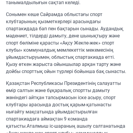
танымалдылығын сақтап келеді.
Сонымен кеше Сайрамда облыстағы спорт
клубтарының қызметкерлері арасындағы
спартакидада бап пен бақтарын сынады. Аудандық
мәдениет, тілдерді дамыту, дене шынықтыру және
спорт бөліміне қарасты «Ақсу Жекпе-жек» спорт
клубы» коммуналдық мемлекеттік мекемесінің
ұйымдастыруымен, облыстық спартакиада өтті.
Қызу өткен жарыста ойыншылар арқан тарту және
дойбы спорттық ойын түрлері бойынша бақ сынасты.
Қазақстан Республикасы Президентінің салауатты
өмір салтын және бұқаралық спортты дамыту
жөніндегі айтқан тапсырмасын іске асыру, спорт
клубтары арасында достық қарым-қатынасты
нығайту мақсатында ұйымдастырылған
спартакиадаға аймақтан 9 команда
қатысты.Аталмыш іс-шараның ашылу салтанатында