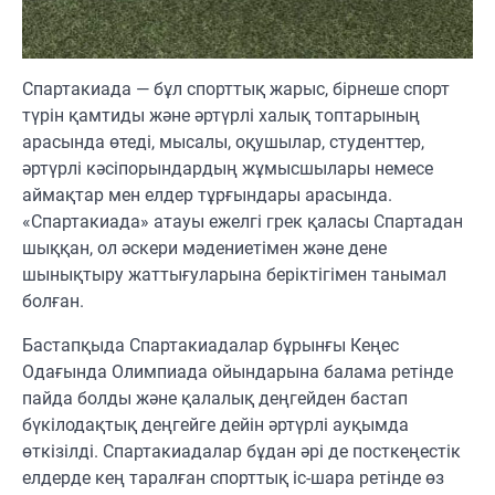
Спартакиада — бұл спорттық жарыс, бірнеше спорт
түрін қамтиды және әртүрлі халық топтарының
арасында өтеді, мысалы, оқушылар, студенттер,
әртүрлі кәсіпорындардың жұмысшылары немесе
аймақтар мен елдер тұрғындары арасында.
«Спартакиада» атауы ежелгі грек қаласы Спартадан
шыққан, ол әскери мәдениетімен және дене
шынықтыру жаттығуларына беріктігімен танымал
болған.
Бастапқыда Спартакиадалар бұрынғы Кеңес
Одағында Олимпиада ойындарына балама ретінде
пайда болды және қалалық деңгейден бастап
бүкілодақтық деңгейге дейін әртүрлі ауқымда
өткізілді. Спартакиадалар бұдан әрі де посткеңестік
елдерде кең таралған спорттық іс-шара ретінде өз