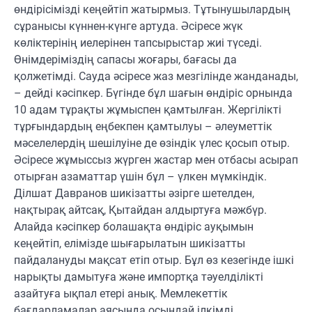
өндірісімізді кеңейтіп жатырмыз. Тұтынушылардың
сұранысы күннен-күнге артуда. Әсіресе жүк
көліктерінің иелерінен тапсырыстар жиі түседі.
Өнімдеріміздің сапасы жоғары, бағасы да
қолжетімді. Сауда әсіресе жаз мезгілінде жанданады,
– дейді кәсіпкер. Бүгінде бұл шағын өндіріс орнында
10 адам тұрақты жұмыспен қамтылған. Жергілікті
тұрғындардың еңбекпен қамтылуы – әлеуметтік
мәселелердің шешілуіне де өзіндік үлес қосып отыр.
Әсіресе жұмыссыз жүрген жастар мен отбасы асырап
отырған азаматтар үшін бұл – үлкен мүмкіндік.
Ділшат Давранов шикізатты әзірге шетелден,
нақтырақ айтсақ, Қытайдан алдыртуға мәжбүр.
Алайда кәсіпкер болашақта өндіріс ауқымын
кеңейтіп, елімізде шығарылатын шикізатты
пайдалануды мақсат етіп отыр. Бұл өз кезегінде ішкі
нарықты дамытуға және импортқа тәуелділікті
азайтуға ықпал етері анық. Мемлекеттік
бағдарламалар аясында осындай ілкімді