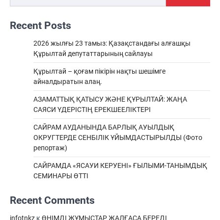
Recent Posts
2026 жылғы 23 тамыз: Қазақстандағы алғашқы
Құрылтай депутаттарының сайлауы
Құрылтай – қоғам пікірін нақты шешімге
айналдыратын алаң.
АЗАМАТТЫҚ ҚАТЫСУ ЖӘНЕ ҚҰРЫЛТАЙ: ЖАҢА
САЯСИ ҮДЕРІСТІҢ ЕРЕКШEЕЛІКТЕРІ
САЙРАМ АУДАНЫНДА БАРЛЫҚ АУЫЛДЫҚ
ОКРУГТЕРДЕ СЕНБІЛІК ҰЙЫМДАСТЫРЫЛДЫ (Фото
репортаж)
САЙРАМДА «ЯСАУИ КЕРУЕНІ» ҒЫЛЫМИ-ТАНЫМДЫҚ
СЕМИНАРЫ ӨТТІ
Recent Comments
infotnkz
к
ӨНІМДІ ЖҰМЫСТАР ЖАЛҒАСА БЕРЕДІ