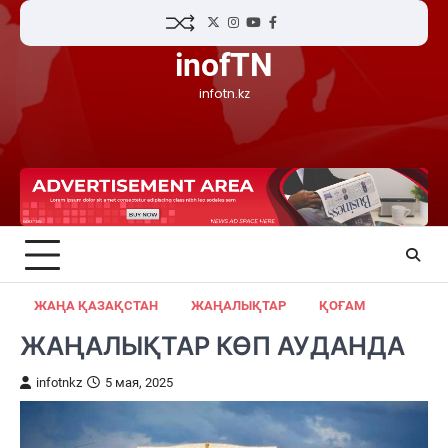
Skip
Twitter
Instagram
YouTube
Facebook
to
inofTN
content
infotn.kz
ЖАҢА ҚАЗАҚСТАН
ЖАҢАЛЫҚТАР
ҚОҒАМ
ЖАҢАЛЫҚТАР КӨП АУДАНДА
infotnkz
5 мая, 2025