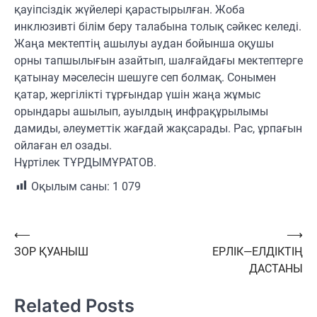
қауіпсіздік жүйелері қарастырылған. Жоба
инклюзивті білім беру талабына толық сәйкес келеді.
Жаңа мектептің ашылуы аудан бойынша оқушы
орны тапшылығын азайтып, шалғайдағы мектептерге
қатынау мәселесін шешуге сеп болмақ. Сонымен
қатар, жергілікті тұрғындар үшін жаңа жұмыс
орындары ашылып, ауылдың инфрақұрылымы
дамиды, әлеуметтік жағдай жақсарады. Рас, ұрпағын
ойлаған ел озады.
Нұртілек ТҰРДЫМҰРАТОВ.
Оқылым саны:
1 079
Навигация
⟵
⟶
ЗОР ҚУАНЫШ
ЕРЛІК—ЕЛДІКТІҢ
по
ДАСТАНЫ
записям
Related Posts