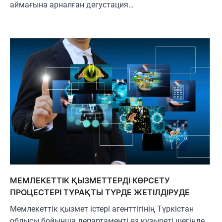
аймағына арналған дегустация…
МЕМЛЕКЕТТІК ҚЫЗМЕТТЕРДІ КӨРСЕТУ
ПРОЦЕСТЕРІ ТҰРАҚТЫ ТҮРДЕ ЖЕТІЛДІРУДЕ
Мемлекеттік қызмет істері агенттігінің Түркістан
облысы бойынша департаменті өз құзыреті шегінде