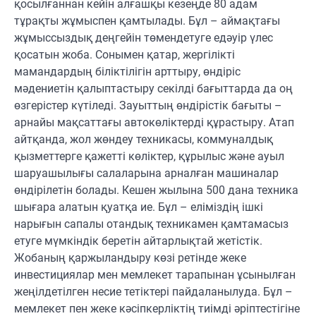
қосылғаннан кейін алғашқы кезеңде 80 адам
тұрақты жұмыспен қамтылады. Бұл – аймақтағы
жұмыссыздық деңгейін төмендетуге едәуір үлес
қосатын жоба. Сонымен қатар, жергілікті
мамандардың біліктілігін арттыру, өндіріс
мәдениетін қалыптастыру секілді бағыттарда да оң
өзгерістер күтіледі. Зауыттың өндірістік бағыты –
арнайы мақсаттағы автокөліктерді құрастыру. Атап
айтқанда, жол жөндеу техникасы, коммуналдық
қызметтерге қажетті көліктер, құрылыс және ауыл
шаруашылығы салаларына арналған машиналар
өндірілетін болады. Кешен жылына 500 дана техника
шығара алатын қуатқа ие. Бұл – еліміздің ішкі
нарығын сапалы отандық техникамен қамтамасыз
етуге мүмкіндік беретін айтарлықтай жетістік.
Жобаның қаржыландыру көзі ретінде жеке
инвестициялар мен мемлекет тарапынан ұсынылған
жеңілдетілген несие тетіктері пайдаланылуда. Бұл –
мемлекет пен жеке кәсіпкерліктің тиімді әріптестігіне