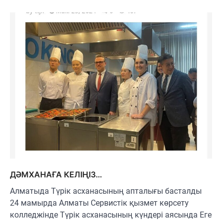
ДӘМХАНАҒА КЕЛІҢІЗ…
Алматыда Түрік асханасының апталығы басталды
24 мамырда Алматы Сервистік қызмет көрсету
колледжінде Түрік асханасының күндері аясында Еге