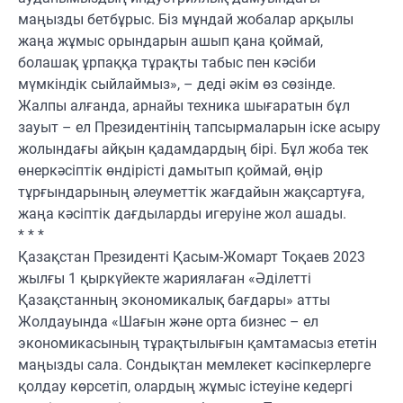
маңызды бетбұрыс. Біз мұндай жобалар арқылы
жаңа жұмыс орындарын ашып қана қоймай,
болашақ ұрпаққа тұрақты табыс пен кәсіби
мүмкіндік сыйлаймыз», – деді әкім өз сөзінде.
Жалпы алғанда, арнайы техника шығаратын бұл
зауыт – ел Президентінің тапсырмаларын іске асыру
жолындағы айқын қадамдардың бірі. Бұл жоба тек
өнеркәсіптік өндірісті дамытып қоймай, өңір
тұрғындарының әлеуметтік жағдайын жақсартуға,
жаңа кәсіптік дағдыларды игеруіне жол ашады.
* * *
Қазақстан Президенті Қасым-Жомарт Тоқаев 2023
жылғы 1 қыркүйекте жариялаған «Әділетті
Қазақстанның экономикалық бағдары» атты
Жолдауында «Шағын және орта бизнес – ел
экономикасының тұрақтылығын қамтамасыз ететін
маңызды сала. Сондықтан мемлекет кәсіпкерлерге
қолдау көрсетіп, олардың жұмыс істеуіне кедергі