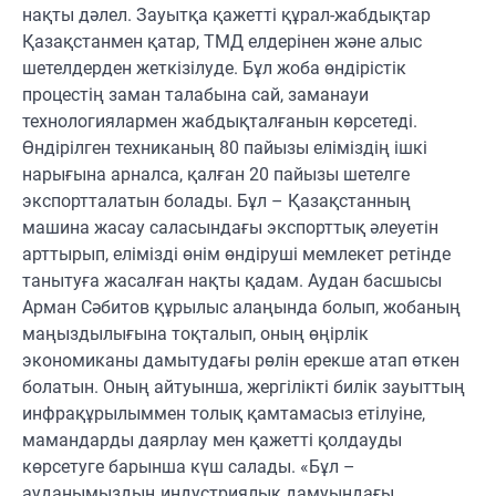
нақты дәлел. Зауытқа қажетті құрал-жабдықтар
Қазақстанмен қатар, ТМД елдерінен және алыс
шетелдерден жеткізілуде. Бұл жоба өндірістік
процестің заман талабына сай, заманауи
технологиялармен жабдықталғанын көрсетеді.
Өндірілген техниканың 80 пайызы еліміздің ішкі
нарығына арналса, қалған 20 пайызы шетелге
экспортталатын болады. Бұл – Қазақстанның
машина жасау саласындағы экспорттық әлеуетін
арттырып, елімізді өнім өндіруші мемлекет ретінде
танытуға жасалған нақты қадам. Аудан басшысы
Арман Сәбитов құрылыс алаңында болып, жобаның
маңыздылығына тоқталып, оның өңірлік
экономиканы дамытудағы рөлін ерекше атап өткен
болатын. Оның айтуынша, жергілікті билік зауыттың
инфрақұрылыммен толық қамтамасыз етілуіне,
мамандарды даярлау мен қажетті қолдауды
көрсетуге барынша күш салады. «Бұл –
ауданымыздың индустриялық дамуындағы