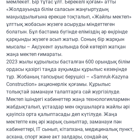
мемлекет. Бір тұтас ұлт. Берекелі қоғам» атты
«Жолдауында білім саласын жаңғыртудың
маңыздылығына ерекше тоқталып, «Жайлы мектеп»
ұлттық жобасын жүзеге асыруды міндеттеген
болатын. Бұл бастама бүгінде еліміздің әр өңірінде
қарқынды жүзеге асып жатыр. Соның бір жарқын
мысалы – Ақсукент ауылында бой көтеріп жатқан
жаңа мектеп ғимараты.
2023 жылы құрылысы басталған 600 орындық білім
ордасы қазіргі таңда ауқымды құрылыс кезеңінде
тұр. Жобаның тапсырыс берушісі – «Samruk-Kazyna
Construction» акционерлік қоғамы. Құрылыс
толықтай заманауи талаптарға сай жүргізілуде.
Мектеп ішіндегі кабинеттер жаңа технологиялармен
жабдықталып, ұстаздар мен оқушыларға жайлы әрі
қауіпсіз орта қалыптасады деп күтілуде. Жаңа
мектепте кең әрі жарық сыныптар, заманауи пән
кабинеттері, IT сынып, кітапхана, медициналық пункт,
асхана, спорт және акт залдары, сондай-ақ