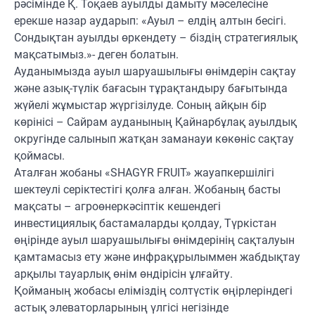
рәсімінде Қ. Тоқаев ауылды дамыту мәселесіне
ерекше назар аударып: «Ауыл – елдің алтын бесігі.
Сондықтан ауылды өркендету – біздің стратегиялық
мақсатымыз.»- деген болатын.
Ауданымызда ауыл шаруашылығы өнімдерін сақтау
және азық-түлік бағасын тұрақтандыру бағытында
жүйелі жұмыстар жүргізілуде. Соның айқын бір
көрінісі – Сайрам ауданының Қайнарбұлақ ауылдық
округінде салынып жатқан заманауи көкөніс сақтау
қоймасы.
Аталған жобаны «SHAGYR FRUIT» жауапкершілігі
шектеулі серіктестігі қолға алған. Жобаның басты
мақсаты – агроөнеркәсіптік кешендегі
инвестициялық бастамаларды қолдау, Түркістан
өңірінде ауыл шаруашылығы өнімдерінің сақталуын
қамтамасыз ету және инфрақұрылыммен жабдықтау
арқылы тауарлық өнім өндірісін ұлғайту.
Қойманың жобасы еліміздің солтүстік өңірлеріндегі
астық элеваторларының үлгісі негізінде