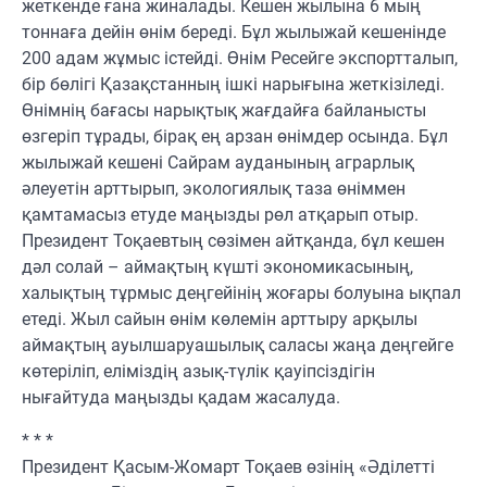
жеткенде ғана жиналады. Кешен жылына 6 мың
тоннаға дейін өнім береді. Бұл жылыжай кешенінде
200 адам жұмыс істейді. Өнім Ресейге экспортталып,
бір бөлігі Қазақстанның ішкі нарығына жеткізіледі.
Өнімнің бағасы нарықтық жағдайға байланысты
өзгеріп тұрады, бірақ ең арзан өнімдер осында. Бұл
жылыжай кешені Сайрам ауданының аграрлық
әлеуетін арттырып, экологиялық таза өніммен
қамтамасыз етуде маңызды рөл атқарып отыр.
Президент Тоқаевтың сөзімен айтқанда, бұл кешен
дәл солай – аймақтың күшті экономикасының,
халықтың тұрмыс деңгейінің жоғары болуына ықпал
етеді. Жыл сайын өнім көлемін арттыру арқылы
аймақтың ауылшаруашылық саласы жаңа деңгейге
көтеріліп, еліміздің азық-түлік қауіпсіздігін
нығайтуда маңызды қадам жасалуда.
* * *
Президент Қасым-Жомарт Тоқаев өзінің «Әділетті