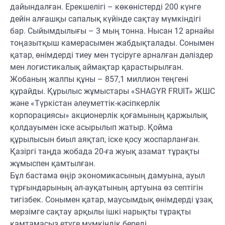
дайындалған. Ерекшелігі – көкөністерді 200 күнге
дейін алғашқы сапалық күйінде сақтау мүмкіндігі
бар. Сыйымдылығы – 3 мың тонна. Нысан 12 арнайы
тоңазытқыш камерасымен жабдықталады. Сонымен
қатар, өнімдерді тиеу мен түсіруге арналған дәліздер
мен логистикалық аймақтар қарастырылған.
Жобаның жалпы құны – 857,1 миллион теңгені
құрайды. Құрылыс жұмыстары «SHAGYR FRUIT» ЖШС
және «Түркістан әлеуметтік-кәсіпкерлік
корпорациясы» акционерлік қоғамының қаржылық
қолдауымен іске асырылып жатыр. Қойма
құрылысын биыл аяқтап, іске қосу жоспарланған.
Қазіргі таңда жобада 20-ға жуық азамат тұрақты
жұмыспен қамтылған.
Бұл бастама өңір экономикасының дамуына, ауыл
тұрғындарының әл-ауқатының артуына өз септігін
тигізбек. Сонымен қатар, маусымдық өнімдерді ұзақ
мерзімге сақтау арқылы ішкі нарықты тұрақты
қамтамасыз етуге мүмкіндік береді.