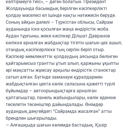
келтірмеуге тиіс», – деген болатын. Президент
Жолдауында басымдық берілген кәсіпкерлікті
қолдау мәселесі ел ішінде нақты нәтижесін беруде.
Соның айқын дәлелі – Түркістан облысы, Сайрам
ауданында іске қосылған жаңа өндірістік жоба.
Аудан тұрғыны, жеке кәсіпкер Ділшат Давранов
көлікке арналған жабдықтар тігетін шағын цех ашып,
отандық кәсіпкерлікке тың серпін беріп отыр.
Кәсіпкер мемлекеттік қолдаудың аясында бөлінген
қайтарымсыз грантты ұтып алып, қаржыны ұқыпты
әрі мақсатты жұмсау арқылы өндірістік станоктар
сатып алған. Бүгінде заманауи құралдармен
жабдықталған цехта көлік саласына қажетті түрлі
бұйымдар – автоорындықтарға арналған
қаптағыштар, панель жабындылары, көлік еденіне
төселетін төсеніштер дайындалады. Өнімдер
аудандық деңгейдегі “Сайрамда жасалған” атты
брендпен шығарылады.
— Алғашқыда шағын көлемде бастадық. Қазір