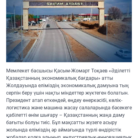
Мемлекет басшысы Қасым-Жомарт Тоқаев «Әділетті
Қазақстанның экономикалық бағдары» атты
Жолдауында еліміздің экономикалық дамуына тың
серпін беру үшін нақты міндеттер жүктеген болатын.
Президент атап өткендей, өңдеу өнеркәсібі, көлік-
логистика және машина жасау салаларында бәсекеге
қабілетті өнім шығару – Қазақстанның жаңа даму
бағыты болуы тиіс. Бұл мақсатты жүзеге асыру
жолында еліміздің әр аймағында түрлі өндірістік
жобалар қолға алынып, индустриялық-инновациялық