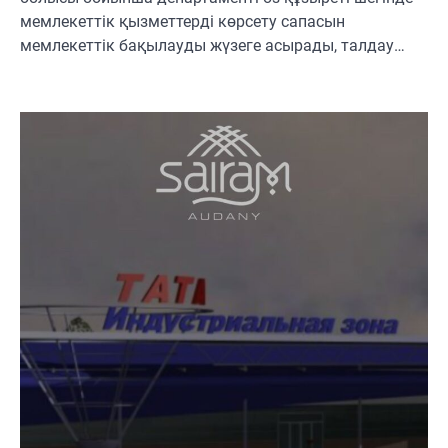
мемлекеттік қызметтерді көрсету сапасын
мемлекеттік бақылауды жүзеге асырады, талдау…