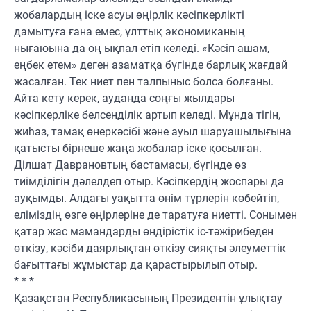
жобалардың іске асуы өңірлік кәсіпкерлікті
дамытуға ғана емес, ұлттық экономиканың
нығаюына да оң ықпал етіп келеді. «Кәсіп ашам,
еңбек етем» деген азаматқа бүгінде барлық жағдай
жасалған. Тек ниет пен талпыныс болса болғаны.
Айта кету керек, ауданда соңғы жылдары
кәсіпкерліке белсенділік артып келеді. Мұнда тігін,
жиһаз, тамақ өнеркәсібі және ауыл шаруашылығына
қатысты бірнеше жаңа жобалар іске қосылған.
Ділшат Даврановтың бастамасы, бүгінде өз
тиімділігін дәлелдеп отыр. Кәсіпкердің жоспары да
ауқымды. Алдағы уақытта өнім түрлерін көбейтіп,
еліміздің өзге өңірлеріне де таратуға ниетті. Сонымен
қатар жас мамандарды өндірістік іс-тәжірибеден
өткізу, кәсіби даярлықтан өткізу сияқты әлеуметтік
бағыттағы жұмыстар да қарастырылып отыр.
* * *
Қазақстан Республикасының Президентін ұлықтау