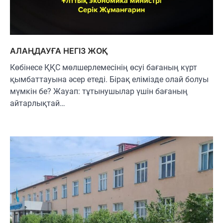
АЛАҢДАУҒА НЕГІЗ ЖОҚ
Көбінесе ҚҚС мөлшерлемесінің өсуі бағаның күрт
қымбаттауына әсер етеді. Бірақ елімізде олай болуы
мүмкін бе? Жауап: тұтынушылар үшін бағаның
айтарлықтай…