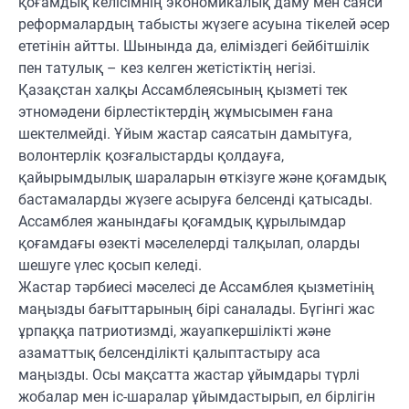
қоғамдық келісімнің экономикалық даму мен саяси
реформалардың табысты жүзеге асуына тікелей әсер
ететінін айтты. Шынында да, еліміздегі бейбітшілік
пен татулық – кез келген жетістіктің негізі.
Қазақстан халқы Ассамблеясының қызметі тек
этномәдени бірлестіктердің жұмысымен ғана
шектелмейді. Ұйым жастар саясатын дамытуға,
волонтерлік қозғалыстарды қолдауға,
қайырымдылық шараларын өткізуге және қоғамдық
бастамаларды жүзеге асыруға белсенді қатысады.
Ассамблея жанындағы қоғамдық құрылымдар
қоғамдағы өзекті мәселелерді талқылап, оларды
шешуге үлес қосып келеді.
Жастар тәрбиесі мәселесі де Ассамблея қызметінің
маңызды бағыттарының бірі саналады. Бүгінгі жас
ұрпаққа патриотизмді, жауапкершілікті және
азаматтық белсенділікті қалыптастыру аса
маңызды. Осы мақсатта жастар ұйымдары түрлі
жобалар мен іс-шаралар ұйымдастырып, ел бірлігін