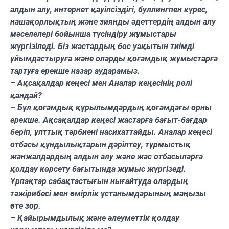
алдын алу, интернет қауіпсіздігі, буллингпен күрес,
нашақорлықтың және зиянды әдеттердің алдын алу
мәселелері бойынша түсіндіру жұмыстары
жүргізіледі. Біз жастардың бос уақытын тиімді
ұйымдастыруға және оларды қоғамдық жұмыстарға
тартуға ерекше назар аударамыз.
– Ақсақалдар кеңесі мен Аналар кеңесінің рөлі
қандай?
– Бұл қоғамдық құрылымдардың қоғамдағы орны
ерекше. Ақсақалдар кеңесі жастарға бағыт-бағдар
беріп, ұлттық тәрбиені насихаттайды. Аналар кеңесі
отбасы құндылықтарын дәріптеу, тұрмыстық
жанжалдардың алдын алу және жас отбасыларға
қолдау көрсету бағытында жұмыс жүргізеді.
Ұрпақтар сабақтастығын нығайтуда олардың
тәжірибесі мен өмірлік ұстанымдарының маңызы
өте зор.
– Қайырымдылық және әлеуметтік қолдау