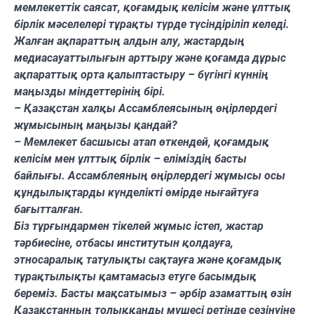
мемлекеттік саясат, қоғамдық келісім және ұлттық
бірлік мәселелері тұрақты түрде түсіндіріліп келеді.
Жалған ақпараттың алдын алу, жастардың
медиасауаттылығын арттыру және қоғамда дұрыс
ақпараттық орта қалыптастыру – бүгінгі күннің
маңызды міндеттерінің бірі.
– Қазақстан халқы Ассамблеясының өңірлердегі
жұмысының маңызы қандай?
– Мемлекет басшысы атап өткендей, қоғамдық
келісім мен ұлттық бірлік – еліміздің басты
байлығы. Ассамблеяның өңірлердегі жұмысы осы
құндылықтарды күнделікті өмірде нығайтуға
бағытталған.
Біз тұрғындармен тікелей жұмыс істеп, жастар
тәрбиесіне, отбасы институтын қолдауға,
этносаралық татулықты сақтауға және қоғамдық
тұрақтылықты қамтамасыз етуге басымдық
береміз. Басты мақсатымыз – әрбір азаматтың өзін
Қазақстанның толыққанды мүшесі ретінде сезінуіне