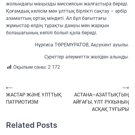
жолындағы маңызды миссиясын жалғастыра береді.
Қоғамдық келісім мен ұлттық бірлікті сақтау – әрбір
азаматтың ортақ міндеті. Ал бұл бағыттағы
жұмыстар елдің тұрақты дамуы мен жарқын
болашағының кепілі болып қала береді.
Нұрғиса ТӨРЕМҰРАТОВ, Ақсукент ауылы.
Суреттер әлеуметтік желіден алынды.
Оқылым саны:
2 172
Навигация
⟵
⟶
ЖАСТАР ЖӘНЕ ҰЛТТЫҚ
АСТАНА—АЗАТТЫҚТЫҢ
по
ПАТРИОТИЗМ
АЙҒАҒЫ, ҰЛТ РУХЫНЫҢ
записям
АСҚАҚ ТҰҒЫРЫ
Related Posts