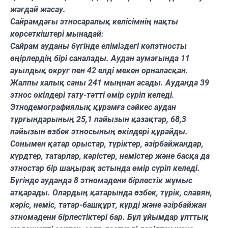
жағдай жасау.
Сайрамдағы этносаралық келісімнің нақты
көрсеткіштері мынадай:
Сайрам ауданы бүгінде еліміздегі көпэтносты
өңірлердің бірі саналады. Аудан аумағында 11
ауылдық округ пен 42 елді мекен орналасқан.
Жалпы халық саны 241 мыңнан асады. Ауданда 39
этнос өкілдері тату-тәтті өмір сүріп келеді.
Этнодемографиялық құрамға сәйкес аудан
тұрғындарының 25,1 пайызын қазақтар, 68,3
пайызын өзбек этносының өкілдері құрайды.
Сонымен қатар орыстар, түріктер, әзірбайжандар,
күрдтер, татарлар, кәрістер, немістер және басқа да
этностар бір шаңырақ астында өмір сүріп келеді.
Бүгінде ауданда 8 этномәдени бірлестік жұмыс
атқарады. Олардың қатарында өзбек, түрік, славян,
кәріс, неміс, татар-башқұрт, күрді және әзірбайжан
этномәдени бірлестіктері бар. Бұл ұйымдар ұлттық