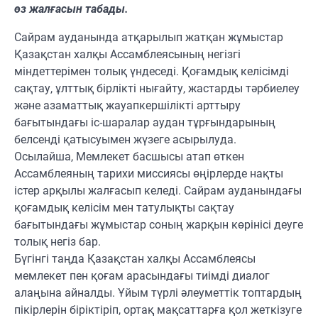
өз жалғасын табады.
Сайрам ауданында атқарылып жатқан жұмыстар
Қазақстан халқы Ассамблеясының негізгі
міндеттерімен толық үндеседі. Қоғамдық келісімді
сақтау, ұлттық бірлікті нығайту, жастарды тәрбиелеу
және азаматтық жауапкершілікті арттыру
бағытындағы іс-шаралар аудан тұрғындарының
белсенді қатысуымен жүзеге асырылуда.
Осылайша, Мемлекет басшысы атап өткен
Ассамблеяның тарихи миссиясы өңірлерде нақты
істер арқылы жалғасып келеді. Сайрам ауданындағы
қоғамдық келісім мен татулықты сақтау
бағытындағы жұмыстар соның жарқын көрінісі деуге
толық негіз бар.
Бүгінгі таңда Қазақстан халқы Ассамблеясы
мемлекет пен қоғам арасындағы тиімді диалог
алаңына айналды. Ұйым түрлі әлеуметтік топтардың
пікірлерін біріктіріп, ортақ мақсаттарға қол жеткізуге