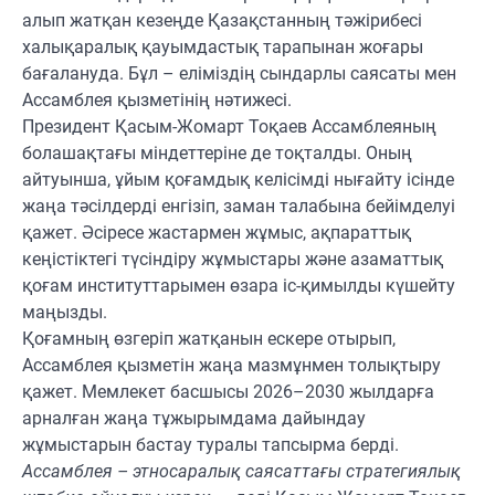
алып жатқан кезеңде Қазақстанның тәжірибесі
халықаралық қауымдастық тарапынан жоғары
бағалануда. Бұл – еліміздің сындарлы саясаты мен
Ассамблея қызметінің нәтижесі.
Президент Қасым-Жомарт Тоқаев Ассамблеяның
болашақтағы міндеттеріне де тоқталды. Оның
айтуынша, ұйым қоғамдық келісімді нығайту ісінде
жаңа тәсілдерді енгізіп, заман талабына бейімделуі
қажет. Әсіресе жастармен жұмыс, ақпараттық
кеңістіктегі түсіндіру жұмыстары және азаматтық
қоғам институттарымен өзара іс-қимылды күшейту
маңызды.
Қоғамның өзгеріп жатқанын ескере отырып,
Ассамблея қызметін жаңа мазмұнмен толықтыру
қажет. Мемлекет басшысы 2026–2030 жылдарға
арналған жаңа тұжырымдама дайындау
жұмыстарын бастау туралы тапсырма берді.
Ассамблея – этносаралық саясаттағы стратегиялық