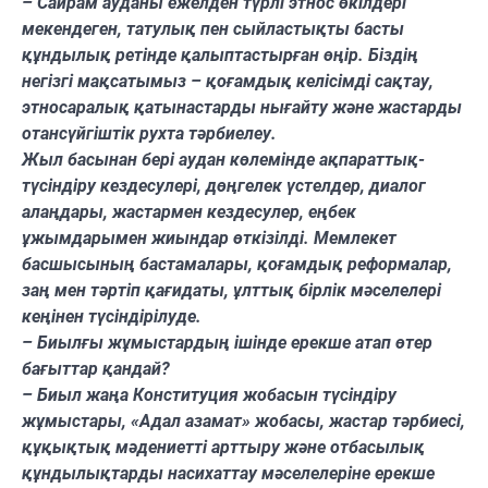
– Сайрам ауданы ежелден түрлі этнос өкілдері
мекендеген, татулық пен сыйластықты басты
құндылық ретінде қалыптастырған өңір. Біздің
негізгі мақсатымыз – қоғамдық келісімді сақтау,
этносаралық қатынастарды нығайту және жастарды
отансүйгіштік рухта тәрбиелеу.
Жыл басынан бері аудан көлемінде ақпараттық-
түсіндіру кездесулері, дөңгелек үстелдер, диалог
алаңдары, жастармен кездесулер, еңбек
ұжымдарымен жиындар өткізілді. Мемлекет
басшысының бастамалары, қоғамдық реформалар,
заң мен тәртіп қағидаты, ұлттық бірлік мәселелері
кеңінен түсіндірілуде.
– Биылғы жұмыстардың ішінде ерекше атап өтер
бағыттар қандай?
– Биыл жаңа Конституция жобасын түсіндіру
жұмыстары, «Адал азамат» жобасы, жастар тәрбиесі,
құқықтық мәдениетті арттыру және отбасылық
құндылықтарды насихаттау мәселелеріне ерекше