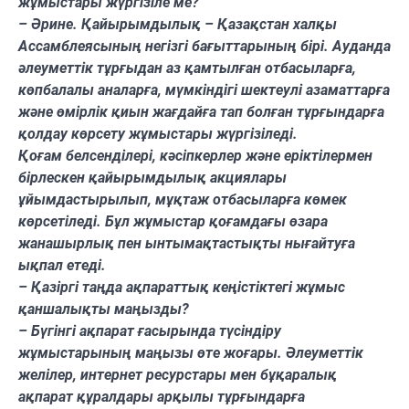
жұмыстары жүргізіле ме?
– Әрине. Қайырымдылық – Қазақстан халқы
Ассамблеясының негізгі бағыттарының бірі. Ауданда
әлеуметтік тұрғыдан аз қамтылған отбасыларға,
көпбалалы аналарға, мүмкіндігі шектеулі азаматтарға
және өмірлік қиын жағдайға тап болған тұрғындарға
қолдау көрсету жұмыстары жүргізіледі.
Қоғам белсенділері, кәсіпкерлер және еріктілермен
бірлескен қайырымдылық акциялары
ұйымдастырылып, мұқтаж отбасыларға көмек
көрсетіледі. Бұл жұмыстар қоғамдағы өзара
жанашырлық пен ынтымақтастықты нығайтуға
ықпал етеді.
– Қазіргі таңда ақпараттық кеңістіктегі жұмыс
қаншалықты маңызды?
– Бүгінгі ақпарат ғасырында түсіндіру
жұмыстарының маңызы өте жоғары. Әлеуметтік
желілер, интернет ресурстары мен бұқаралық
ақпарат құралдары арқылы тұрғындарға