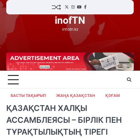
Skip
Twitter
Instagram
YouTube
Facebook
to
inofTN
content
infotn.kz
БАСТЫ ТАҚЫРЫП
ЖАҢА ҚАЗАҚСТАН
ҚОҒАМ
ҚАЗАҚСТАН ХАЛҚЫ
АССАМБЛЕЯСЫ – БІРЛІК ПЕН
ТҰРАҚТЫЛЫҚТЫҢ ТІРЕГІ