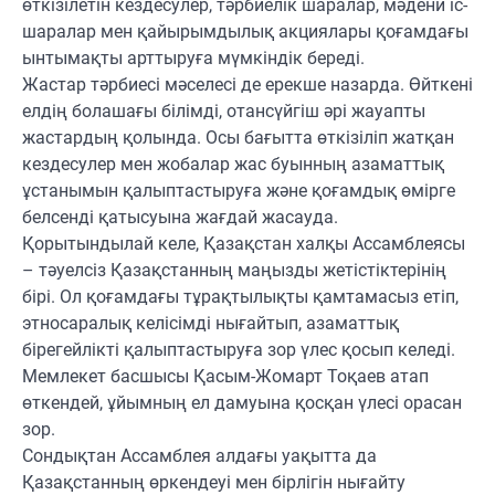
өткізілетін кездесулер, тәрбиелік шаралар, мәдени іс-
шаралар мен қайырымдылық акциялары қоғамдағы
ынтымақты арттыруға мүмкіндік береді.
Жастар тәрбиесі мәселесі де ерекше назарда. Өйткені
елдің болашағы білімді, отансүйгіш әрі жауапты
жастардың қолында. Осы бағытта өткізіліп жатқан
кездесулер мен жобалар жас буынның азаматтық
ұстанымын қалыптастыруға және қоғамдық өмірге
белсенді қатысуына жағдай жасауда.
Қорытындылай келе, Қазақстан халқы Ассамблеясы
– тәуелсіз Қазақстанның маңызды жетістіктерінің
бірі. Ол қоғамдағы тұрақтылықты қамтамасыз етіп,
этносаралық келісімді нығайтып, азаматтық
бірегейлікті қалыптастыруға зор үлес қосып келеді.
Мемлекет басшысы Қасым-Жомарт Тоқаев атап
өткендей, ұйымның ел дамуына қосқан үлесі орасан
зор.
Сондықтан Ассамблея алдағы уақытта да
Қазақстанның өркендеуі мен бірлігін нығайту