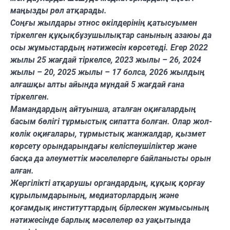
маңызды рөл атқарады.
Соңғы жылдары этнос өкілдерінің қатысуымен
тіркелген құқықбұзушылықтар санының азаюы да
осы жұмыстардың нәтижесін көрсетеді. Егер 2022
жылы 25 жағдай тіркелсе, 2023 жылы – 26, 2024
жылы – 20, 2025 жылы – 17 болса, 2026 жылдың
алғашқы алты айында мұндай 5 жағдай ғана
тіркелген.
Мамандардың айтуынша, аталған оқиғалардың
басым бөлігі тұрмыстық сипатта болған. Олар жол-
көлік оқиғалары, тұрмыстық жанжалдар, қызмет
көрсету орындарындағы келіспеушіліктер және
басқа да әлеуметтік мәселелерге байланысты орын
алған.
Жергілікті атқарушы органдардың, құқық қорғау
құрылымдарының, медиаторлардың және
қоғамдық институттардың бірлескен жұмысының
нәтижесінде барлық мәселелер өз уақытында