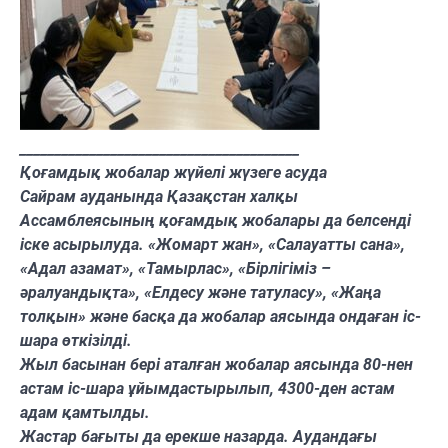
________________________________________
Қоғамдық жобалар жүйелі жүзеге асуда
Сайрам ауданында Қазақстан халқы
Ассамблеясының қоғамдық жобалары да белсенді
іске асырылуда. «Жомарт жан», «Салауатты сана»,
«Адал азамат», «Тамырлас», «Бірлігіміз –
әралуандықта», «Елдесу және татуласу», «Жаңа
толқын» және басқа да жобалар аясында ондаған іс-
шара өткізілді.
Жыл басынан бері аталған жобалар аясында 80-нен
астам іс-шара ұйымдастырылып, 4300-ден астам
адам қамтылды.
Жастар бағыты да ерекше назарда. Аудандағы