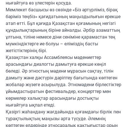
нығайтуға өз үлестерін қосуда.
Мемлекет басшысы өз сөзінде «Біз әртүрліміз, бірақ
бәріміз теңбіз» қағидатының маңыздылығын ерекше
атап өтті. Бұл қағида Қазақстан қоғамының негізгі
құндылықтарының біріне айналды. Әрбір азаматтың
ұлтына, тіліне немесе діни сеніміне қарамастан тең
мүмкіндіктерге ие болуы – еліміздің басты
жетістіктерінің бірі.
Қазақстан халқы Ассамблеясы мәдениеттер
арасындағы диалогты дамытуға ерекше көңіл
бөледі. Әр этностың мәдени мұрасын сақтау, тілін
дамыту және дәстүрін дәріптеу бағытында көптеген
жобалар жүзеге асырылуда. Этномәдени бірлестіктер
ұйымдастыратын фестивальдер, концерттер мен
көрмелер халықтар арасындағы достықты
нығайтуға ықпал етеді.
Қазіргі жаһандану жағдайында қоғамдағы бірлік пен
тұрақтылықтың маңызы арта түсуде. Әлемнің
көптеген елдерінде этносаралық қақтығыстар орын