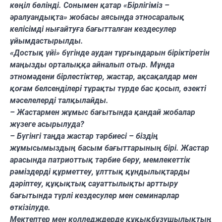
көңіл бөлінді. Сонымен қатар «Бірлігіміз –
әралуандықта» жобасы аясында этносаралық
келісімді нығайтуға бағытталған кездесулер
ұйымдастырылды.
«Достық үйі» бүгінде аудан тұрғындарын біріктіретін
маңызды орталыққа айналып отыр. Мұнда
этномәдени бірлестіктер, жастар, ақсақалдар мен
қоғам белсенділері тұрақты түрде бас қосып, өзекті
мәселелерді талқылайды.
– Жастармен жұмыс бағытында қандай жобалар
жүзеге асырылуда?
– Бүгінгі таңда жастар тәрбиесі – біздің
жұмысымыздың басым бағыттарының бірі. Жастар
арасында патриоттық тәрбие беру, мемлекеттік
рәміздерді құрметтеу, ұлттық құндылықтарды
дәріптеу, құқықтық сауаттылықты арттыру
бағытында түрлі кездесулер мен семинарлар
өткізілуде.
Мектептер мен колледждерде құқықбұзушылықтың