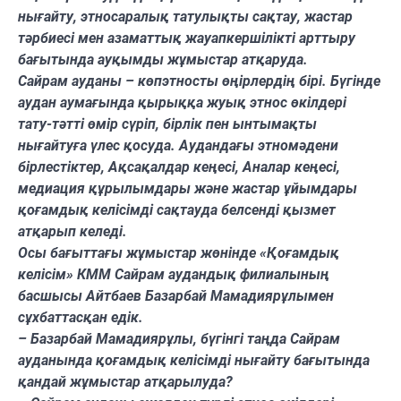
нығайту, этносаралық татулықты сақтау, жастар
тәрбиесі мен азаматтық жауапкершілікті арттыру
бағытында ауқымды жұмыстар атқаруда.
Сайрам ауданы – көпэтносты өңірлердің бірі. Бүгінде
аудан аумағында қырыққа жуық этнос өкілдері
тату-тәтті өмір сүріп, бірлік пен ынтымақты
нығайтуға үлес қосуда. Аудандағы этномәдени
бірлестіктер, Ақсақалдар кеңесі, Аналар кеңесі,
медиация құрылымдары және жастар ұйымдары
қоғамдық келісімді сақтауда белсенді қызмет
атқарып келеді.
Осы бағыттағы жұмыстар жөнінде «Қоғамдық
келісім» КММ Сайрам аудандық филиалының
басшысы Айтбаев Базарбай Мамадиярұлымен
сұхбаттасқан едік.
– Базарбай Мамадиярұлы, бүгінгі таңда Сайрам
ауданында қоғамдық келісімді нығайту бағытында
қандай жұмыстар атқарылуда?