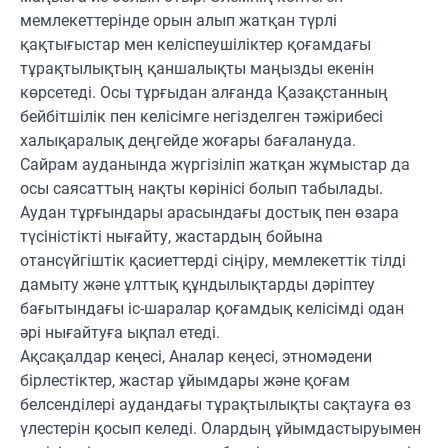
мемлекеттерінде орын алып жатқан түрлі
қақтығыстар мен келіспеушіліктер қоғамдағы
тұрақтылықтың қаншалықты маңызды екенін
көрсетеді. Осы тұрғыдан алғанда Қазақстанның
бейбітшілік пен келісімге негізделген тәжірибесі
халықаралық деңгейде жоғары бағалануда.
Сайрам ауданында жүргізіліп жатқан жұмыстар да
осы саясаттың нақты көрінісі болып табылады.
Аудан тұрғындары арасындағы достық пен өзара
түсіністікті нығайту, жастардың бойына
отансүйгіштік қасиеттерді сіңіру, мемлекеттік тілді
дамыту және ұлттық құндылықтарды дәріптеу
бағытындағы іс-шаралар қоғамдық келісімді одан
әрі нығайтуға ықпал етеді.
Ақсақалдар кеңесі, Аналар кеңесі, этномәдени
бірлестіктер, жастар ұйымдары және қоғам
белсенділері аудандағы тұрақтылықты сақтауға өз
үлестерін қосып келеді. Олардың ұйымдастыруымен