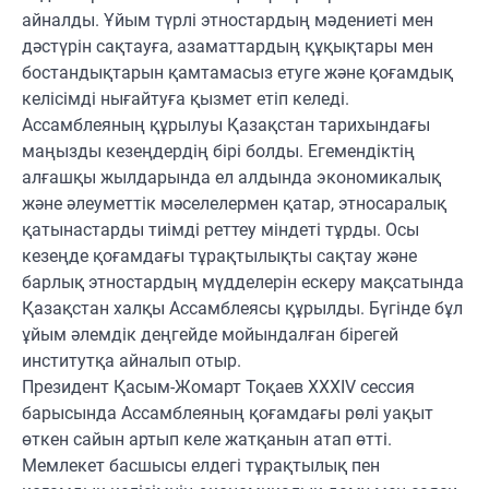
айналды. Ұйым түрлі этностардың мәдениеті мен
дәстүрін сақтауға, азаматтардың құқықтары мен
бостандықтарын қамтамасыз етуге және қоғамдық
келісімді нығайтуға қызмет етіп келеді.
Ассамблеяның құрылуы Қазақстан тарихындағы
маңызды кезеңдердің бірі болды. Егемендіктің
алғашқы жылдарында ел алдында экономикалық
және әлеуметтік мәселелермен қатар, этносаралық
қатынастарды тиімді реттеу міндеті тұрды. Осы
кезеңде қоғамдағы тұрақтылықты сақтау және
барлық этностардың мүдделерін ескеру мақсатында
Қазақстан халқы Ассамблеясы құрылды. Бүгінде бұл
ұйым әлемдік деңгейде мойындалған бірегей
институтқа айналып отыр.
Президент Қасым-Жомарт Тоқаев XXXIV сессия
барысында Ассамблеяның қоғамдағы рөлі уақыт
өткен сайын артып келе жатқанын атап өтті.
Мемлекет басшысы елдегі тұрақтылық пен