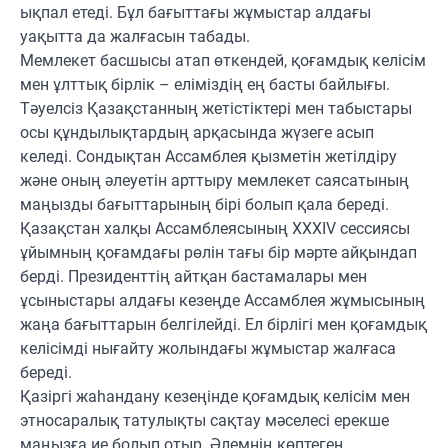
ықпал етеді. Бұл бағыттағы жұмыстар алдағы
уақытта да жалғасын табады.
Мемлекет басшысы атап өткендей, қоғамдық келісім
мен ұлттық бірлік – еліміздің ең басты байлығы.
Тәуелсіз Қазақстанның жетістіктері мен табыстары
осы құндылықтардың арқасында жүзеге асып
келеді. Сондықтан Ассамблея қызметін жетілдіру
және оның әлеуетін арттыру мемлекет саясатының
маңызды бағыттарының бірі болып қала береді.
Қазақстан халқы Ассамблеясының XXXIV сессиясы
ұйымның қоғамдағы рөлін тағы бір мәрте айқындап
берді. Президенттің айтқан бастамалары мен
ұсыныстары алдағы кезеңде Ассамблея жұмысының
жаңа бағыттарын белгілейді. Ел бірлігі мен қоғамдық
келісімді нығайту жолындағы жұмыстар жалғаса
береді.
Қазіргі жаһандану кезеңінде қоғамдық келісім мен
этносаралық татулықты сақтау мәселесі ерекше
маңызға ие болып отыр. Әлемнің көптеген