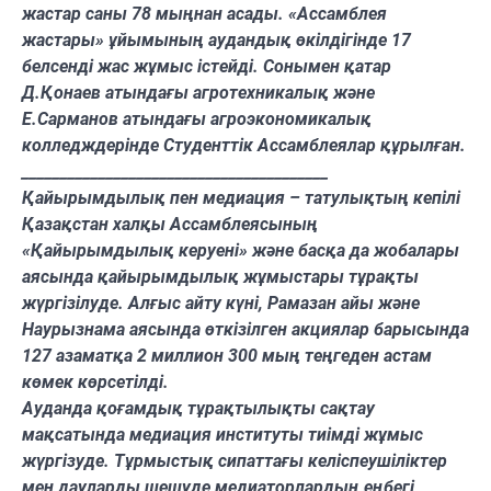
жастар саны 78 мыңнан асады. «Ассамблея
жастары» ұйымының аудандық өкілдігінде 17
белсенді жас жұмыс істейді. Сонымен қатар
Д.Қонаев атындағы агротехникалық және
Е.Сарманов атындағы агроэкономикалық
колледждерінде Студенттік Ассамблеялар құрылған.
________________________________________
Қайырымдылық пен медиация – татулықтың кепілі
Қазақстан халқы Ассамблеясының
«Қайырымдылық керуені» және басқа да жобалары
аясында қайырымдылық жұмыстары тұрақты
жүргізілуде. Алғыс айту күні, Рамазан айы және
Наурызнама аясында өткізілген акциялар барысында
127 азаматқа 2 миллион 300 мың теңгеден астам
көмек көрсетілді.
Ауданда қоғамдық тұрақтылықты сақтау
мақсатында медиация институты тиімді жұмыс
жүргізуде. Тұрмыстық сипаттағы келіспеушіліктер
мен дауларды шешуде медиаторлардың еңбегі