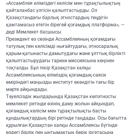
«Ассамблея еліміздегі келісім мен тұрақтылықтың
қайталанбас үлгісін қалыптастырды. Ол
Қазақстандағы барлық этностардың теңдігін
қамтамасыз ететін бірегей қоғамдық платформа», —
деді Мемлекет басшысы.
Президент өз сөзінде Ассамблеяның қоғамдағы
татулық пен келісімді нығайтудағы, этносаралық
қарым-қатынасты дамытудағы және ұлттық бірлікті
қалыптастырудағы тарихи миссиясына кеңінен
тоқталды. Бұл пікір Қазақстан халқы
Ассамблеясының еліміздің қоғамдық-саяси
өміріндегі маңызды институт екендігін тағы бір
мәрте айқындады.
Тәуелсіздік жылдарында Қазақстан көпэтносты
мемлекет ретінде өзінің даму жолын айқындап,
қоғамдық келісім мен тұрақтылықты басты
құндылықтардың бірі ретінде таңдады. Осы бағытта
құрылған Қазақстан халқы Ассамблеясы бүгінде
елдегі бірлік пен ынтымақтың берік іргетасына