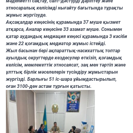
мәдениетті сақтау, салт-дәстүрді дәріптеу және
этносаралық келісімді нығайту бағытында тұрақты
жұмыс жүргізуде.
Ақсақалдар кеңесінің құрамында 37 мүше қызмет
атқарса, Аналар кеңесіне 33 азамат мүше. Сонымен
қатар аудандық медиация кеңесі құрамында 3 кәсіби
және 22 қоғамдық медиатор жұмыс істейді.
Жыл басынан бері ақпараттық-насихаттық топтар
ауылдық округтерде кездесулер өткізіп, қоғамдық
келісім, мемлекеттік этносаясат, заң мен тәртіп және
ұлттық бірлік мәселелерін түсіндіру жұмыстарын
жүргізді. Барлығы 51 іс-шара ұйымдастырылып,
оған 3100-ден астам тұрғын қатысты.