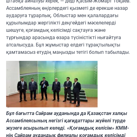
штабқа айналуы керек,
— деді Қасым-Жомарт Тоқаев.
Ассамблеяның өңірлердегі қызметі де ерекше назар
аударуға тұрарлық. Облыстар мен қалалардағы
құрылымдар жергілікті деңгейдегі мәселелерді
шешуге, қоғамдық келісімді сақтауға және
тұрғындар арасында өзара түсіністікті нығайтуға
атсалысуда. Бұл жұмыстар елдегі тұрақтылықты
қамтамасыз етудің маңызды тетігі болып табылады.
Бұл бағытта Сайрам ауданында да Қазақстан халқы
Ассамблеясының негізгі қағидаттары жүйелі түрде
жүзеге асырылып келеді. «Қоғамдық келісім» КММ-
нің Сайрам аудандық филиалы қоғамдық келісімді