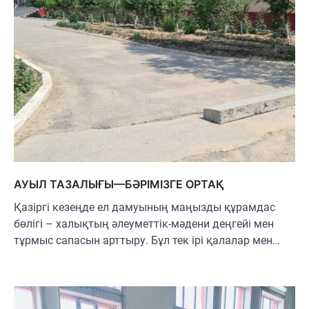
АУЫЛ ТАЗАЛЫҒЫ—БӘРІМІЗГЕ ОРТАҚ
Қазіргі кезеңде ел дамуының маңызды құрамдас
бөлігі – халықтың әлеуметтік-мәдени деңгейі мен
тұрмыс сапасын арттыру. Бұл тек ірі қалалар мен…