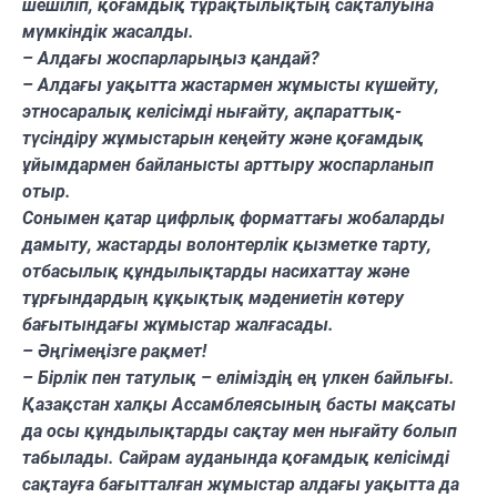
шешіліп, қоғамдық тұрақтылықтың сақталуына
мүмкіндік жасалды.
– Алдағы жоспарларыңыз қандай?
– Алдағы уақытта жастармен жұмысты күшейту,
этносаралық келісімді нығайту, ақпараттық-
түсіндіру жұмыстарын кеңейту және қоғамдық
ұйымдармен байланысты арттыру жоспарланып
отыр.
Сонымен қатар цифрлық форматтағы жобаларды
дамыту, жастарды волонтерлік қызметке тарту,
отбасылық құндылықтарды насихаттау және
тұрғындардың құқықтық мәдениетін көтеру
бағытындағы жұмыстар жалғасады.
– Әңгімеңізге рақмет!
– Бірлік пен татулық – еліміздің ең үлкен байлығы.
Қазақстан халқы Ассамблеясының басты мақсаты
да осы құндылықтарды сақтау мен нығайту болып
табылады. Сайрам ауданында қоғамдық келісімді
сақтауға бағытталған жұмыстар алдағы уақытта да