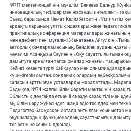
№7ІТ мектеп-лицейінің мұғалімі Бекеева Балнұр Жүнісә
инновациялық тәсілдер мен жасанды интеллект» та
Съезд барысында Немат Келімбетовтің «Үміт үзгім к
ардақтыларының ұлттық идеялары және педагогика
практикалық конференция материалдары жинағының, С
мен әдебиеті пәні мұғалімі Жанатаева Айгулдің «Т
авторлық бағдарламасының, Бәйдібек ауданындағы «Тер
мұғалімі Асанқызы Сәуленің «Оқу сауаттылығынан оқ
дамытуға арналған тапсырмалар жинағы» тақырыбында
Кейінгі кезекте түрлі байқаулар мен олимпиадаларды
күш-жігерін салған, сондай-ақ олардың еңбекқорлығы ме
сапасын арттырған ұстаздарды марапаттады. Марапат
Садықов, №74 жалпы білім беретін мектебінің қазақ тіл
Облыстық деңгейде өткен ІІ съезде қазақ тілі мен әдеб
ақ, білім беру жүйесіндегі жаңа әдіс-тәсілдер мен т
Педагогтер бас қосқан ортада айтылған ұсыныстар ме
оқушылардың функционалдық сауаттылығын дамытуға б
тигізетініне сенім білдірілді.