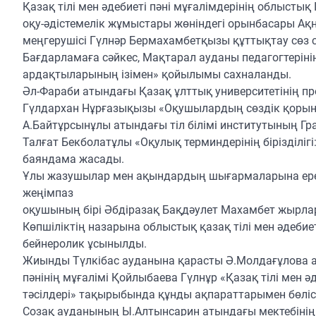
Қазақ тілі мен әдебиеті пәні мұғалімдерінің облысты
оқу-әдістемелік жұмыстары жөніндегі орынбасары Ақн
меңгерушісі Гүлнәр Бермахамбетқызы құттықтау сөз с
Бағдарламаға сәйкес, Мақтарал ауданы педагогтерін
ардақтыларының ізімен» қойылымы сахналанды.
Әл-Фараби атындағы Қазақ ұлттық университетінің 
Гүлдархан Нұрғазықызы «Оқушылардың сөздік қорын
А.Байтұрсынұлы атындағы тіл білімі институтының Г
Талғат Бекболатұлы «Оқулық терминдерінің бірізділіг
баяндама жасады.
Ұлы жазушылар мен ақындардың шығармаларына ере
жеңімпаз
оқушының бірі Әбдіразақ Бақдәулет Махамбет жырла
Көпшіліктің назарына облыстық қазақ тілі мен әдебие
бейнеролик ұсынылды.
Жиынды Түлкібас ауданына қарасты Ә.Молдағұлова аты
пәнінің мұғалімі Қойлыбаева Гүлнұр «Қазақ тілі мен 
тәсілдері» тақырыбында құнды ақпараттарымен бөліст
Созақ ауданының Ы.Алтынсарин атындағы мектебінің