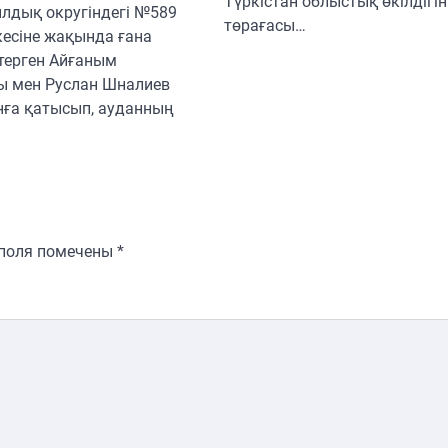
Түркістан облыстық өкілдігін
лдық округіндегі №589
төрағасы…
кесіне жақында ғана
терген Айғаным
ы мен Руслан Шналиев
нға қатысып, ауданның
 поля помечены
*