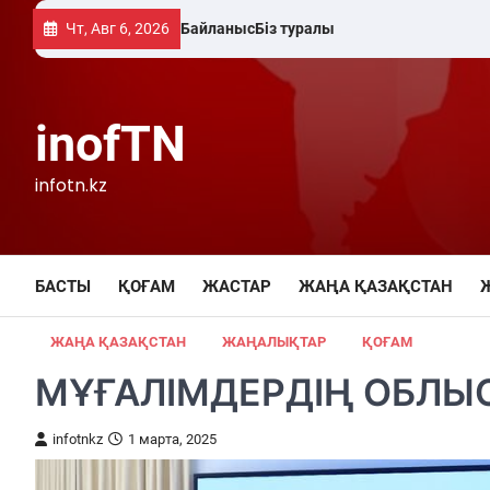
Skip
Чт, Авг 6, 2026
Байланыс
Біз туралы
to
content
inofTN
infotn.kz
БАСТЫ
ҚОҒАМ
ЖАСТАР
ЖАҢА ҚАЗАҚСТАН
ЖАҢА ҚАЗАҚСТАН
ЖАҢАЛЫҚТАР
ҚОҒАМ
МҰҒАЛІМДЕРДІҢ ОБЛЫСТ
infotnkz
1 марта, 2025