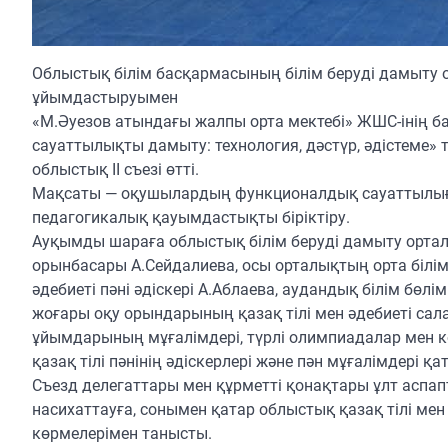
Облыстық білім басқармасының білім беруді дамыту 
ұйымдастыруымен
«М.Әуезов атындағы жалпы орта мектебі» ЖШС-інің б
сауаттылықты дамыту: технология, дәстүр, әдістеме» 
облыстық ІІ съезі өтті.
Мақсаты — оқушылардың функционалдық сауаттылығын
педагогикалық қауымдастықты біріктіру.
Ауқымды шараға облыстық білім беруді дамыту ортал
орынбасары А.Сейдалиева, осы орталықтың орта білім 
әдебиеті пәні әдіскері А.Аблаева, аудандық білім бөлі
жоғары оқу орындарының қазақ тілі мен әдебиеті сала
ұйымдарының мұғалімдері, түрлі олимпиадалар мен к
қазақ тілі пәнінің әдіскерлері және пән мұғалімдері қа
Съезд делегаттары мен құрметті қонақтары ұлт аспап
насихаттауға, сонымен қатар облыстық қазақ тілі мен ә
көрмелерімен танысты.