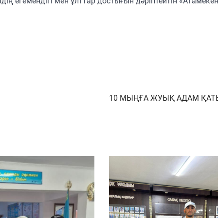
дің егемендігі мен ұлттар достығын дәріптейтін «Атамекен
10 МЫҢҒА ЖУЫҚ АДАМ ҚА