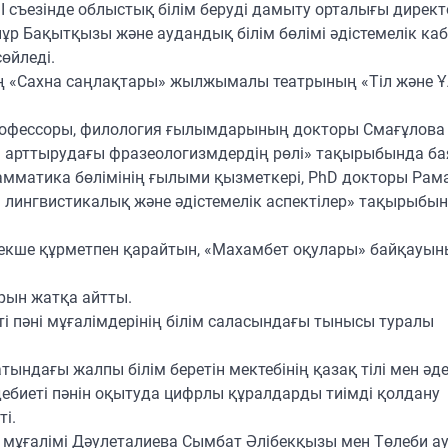
қ ІІ съезінде облыстық білім беруді дамыту орталығы дире
ұр Бақытқызы және аудандық білім бөлімі әдістемелік каб
өйледі.
ің «Сахна саңлақтары» жылжымалы театрының «Тіл және Ұ
профессоры, филология ғылымдарының докторы Смағұлова
 арттырудағы фразеологизмдердің рөлі» тақырыбында ба
рамматика бөлімінің ғылыми қызметкері, PhD докторы Рам
і: лингвистикалық және әдістемелік аспектілер» тақырыбы
кше құрметпен қарайтын, «Махамбет оқулары» байқауы
рын жатқа айтты.
ті пәні мұғалімдерінің білім саласындағы тынысы туралы
ндағы жалпы білім беретін мектебінің қазақ тілі мен әде
әдебиеті пәнін оқытуда цифрлы құралдарды тиімді қолдану
і.
 мұғалімі Дәулеталиева Сымбат Әлібекқызы мен Төлеби а