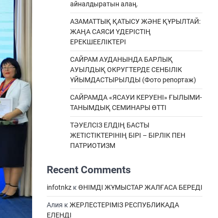
айналдыратын алаң.
АЗАМАТТЫҚ ҚАТЫСУ ЖӘНЕ ҚҰРЫЛТАЙ:
ЖАҢА САЯСИ ҮДЕРІСТІҢ
ЕРЕКШEЕЛІКТЕРІ
САЙРАМ АУДАНЫНДА БАРЛЫҚ
АУЫЛДЫҚ ОКРУГТЕРДЕ СЕНБІЛІК
ҰЙЫМДАСТЫРЫЛДЫ (Фото репортаж)
САЙРАМДА «ЯСАУИ КЕРУЕНІ» ҒЫЛЫМИ-
ТАНЫМДЫҚ СЕМИНАРЫ ӨТТІ
ТӘУЕЛСІЗ ЕЛДІҢ БАСТЫ
ЖЕТІСТІКТЕРІНІҢ БІРІ – БІРЛІК ПЕН
ПАТРИОТИЗМ
Recent Comments
infotnkz
к
ӨНІМДІ ЖҰМЫСТАР ЖАЛҒАСА БЕРЕДІ
Алия
к
ЖЕРЛЕСТЕРІМІЗ РЕСПУБЛИКАДА
ЕЛЕНДІ