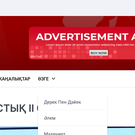
ЖАҢАЛЫҚТАР
ӨЗГЕ
Дерек Пен Дәйек
ЫҚ ІІ СЬЕЗІ ӨТТІ
Әлем
Мәдениет