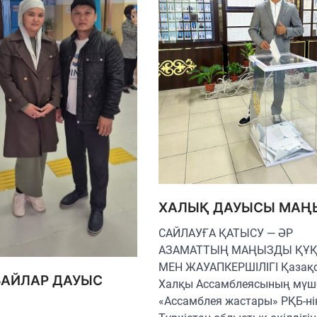
ХАЛЫҚ ДАУЫСЫ МАҢ
САЙЛАУҒА ҚАТЫСУ — ӘР
АЗАМАТТЫҢ МАҢЫЗДЫ ҚҰ
МЕН ЖАУАПКЕРШІЛІГІ Қазақ
АЙЛАР ДАУЫС
Халқы Ассамблеясының мүше
«Ассамблея жастары» РҚБ-ні