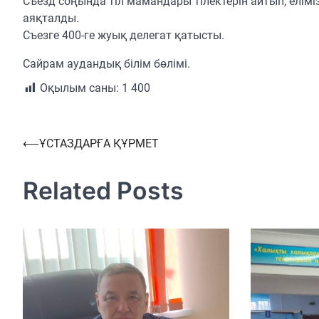
Съезд соңында тіл мамандары тілектерін айтып, еліміз
аяқталды.
Съезге 400-ге жуық делегат қатысты.
Сайрам аудандық білім бөлімі.
Оқылым саны:
1 400
Навигация
⟵
ҰСТАЗДАРҒА ҚҰРМЕТ
по
Related Posts
записям