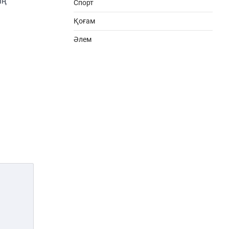
ің
Спорт
Қоғам
Әлем