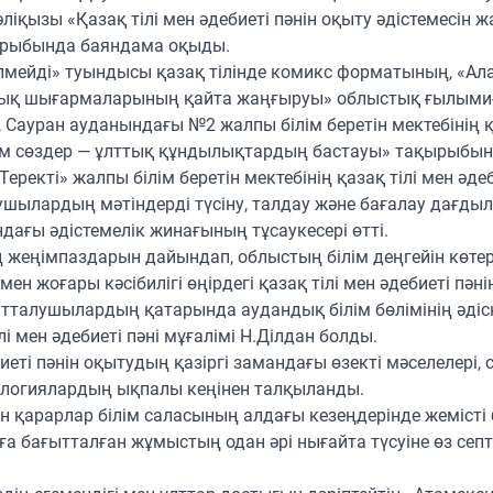
ліқызы «Қазақ тілі мен әдебиеті пәнін оқыту әдістемесін ж
қырыбында баяндама оқыды.
елмейді» туындысы қазақ тілінде комикс форматының, «Ал
лық шығармаларының қайта жаңғыруы» облыстық ғылыми
ауран ауданындағы №2 жалпы білім беретін мектебінің қа
ыйым сөздер — ұлттық құндылықтардың бастауы» тақырыбы
екті» жалпы білім беретін мектебінің қазақ тілі мен әдеб
ушылардың мәтіндерді түсіну, талдау және бағалау дағды
ғы әдістемелік жинағының тұсаукесері өтті.
ң жеңімпаздарын дайындап, облыстың білім деңгейін көтер
н жоғары кәсібилігі өңірдегі қазақ тілі мен әдебиеті пәні
талушылардың қатарында аудандық білім бөлімінің әдіск
і мен әдебиеті пәні мұғалімі Н.Ділдан болды.
иеті пәнін оқытудың қазіргі замандағы өзекті мәселелері, 
ехнологиялардың ықпалы кеңінен талқыланды.
н қарарлар білім саласының алдағы кезеңдерінде жемісті
ағытталған жұмыстың одан әрі нығайта түсуіне өз септі