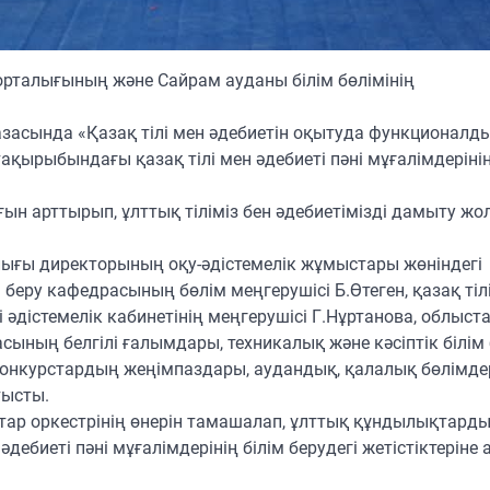
орталығының және Сайрам ауданы білім бөлімінің
азасында «Қазақ тілі мен әдебиетін оқытуда функционалд
тақырыбындағы қазақ тілі мен әдебиеті пәні мұғалімдеріні
 арттырып, ұлттық тіліміз бен әдебиетімізді дамыту ж
ығы директорының оқу-әдістемелік жұмыстары жөніндегі
беру кафедрасының бөлім меңгерушісі Б.Өтеген, қазақ тіл
мі әдістемелік кабинетінің меңгерушісі Г.Нұртанова, облыст
сының белгілі ғалымдары, техникалық және кәсіптік білім
онкурстардың жеңімпаздары, аудандық, қалалық бөлімде
тысты.
тар оркестрінің өнерін тамашалап, ұлттық құндылықтард
дебиеті пәні мұғалімдерінің білім берудегі жетістіктеріне