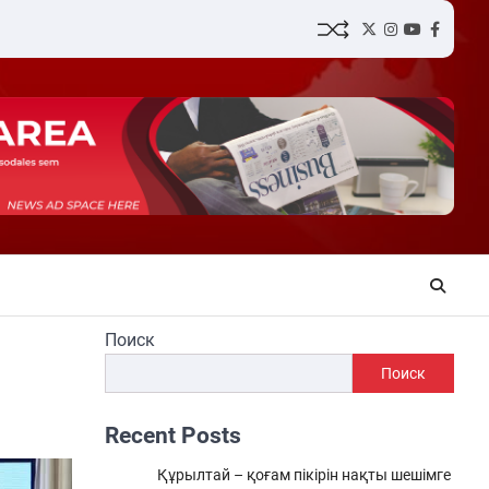
Twitter
Instagram
YouTube
Facebo
Поиск
Поиск
Recent Posts
Құрылтай – қоғам пікірін нақты шешімге