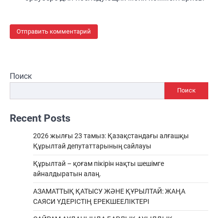
Поиск
Поиск
Recent Posts
2026 жылғы 23 тамыз: Қазақстандағы алғашқы
Құрылтай депутаттарының сайлауы
Құрылтай – қоғам пікірін нақты шешімге
айналдыратын алаң.
АЗАМАТТЫҚ ҚАТЫСУ ЖӘНЕ ҚҰРЫЛТАЙ: ЖАҢА
САЯСИ ҮДЕРІСТІҢ ЕРЕКШEЕЛІКТЕРІ