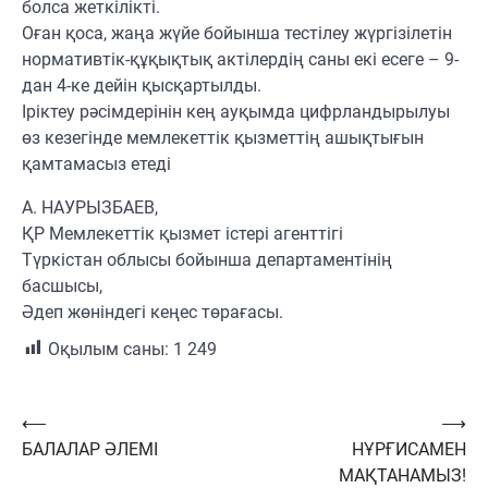
болса жеткілікті.
Оған қоса, жаңа жүйе бойынша тестілеу жүргізілетін
нормативтік-құқықтық актілердің саны екі есеге – 9-
дан 4-ке дейін қысқартылды.
Іріктеу рәсімдерінін кең ауқымда цифрландырылуы
өз кезегінде мемлекеттік қызметтің ашықтығын
қамтамасыз етеді
А. НАУРЫЗБАЕВ,
ҚР Мемлекеттік қызмет істері агенттігі
Түркістан облысы бойынша департаментінің
басшысы,
Әдеп жөніндегі кеңес төрағасы.
Оқылым саны:
1 249
Навигация
⟵
⟶
БАЛАЛАР ӘЛЕМІ
НҰРҒИСАМЕН
по
МАҚТАНАМЫЗ!