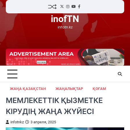
Skip
Twitter
Instagram
YouTube
Facebook
to
inofTN
content
infotn.kz
ЖАҢА ҚАЗАҚСТАН
ЖАҢАЛЫҚТАР
ҚОҒАМ
МЕМЛЕКЕТТІК ҚЫЗМЕТКЕ
КІРУДІҢ ЖАҢА ЖҮЙЕСІ
infotnkz
3 апреля, 2025