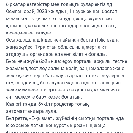
бірқатар өзгерістер мен толықтырулар енгізілді.
Осыған орай, 2023 жылдың 1 наурызынан бастап
мемлекеттік қызметке кірудің жаңа жүйесі іске
қосылып, мемлекеттік органдар арасында кезең
кезеңмен енгізілуде.
Осы жылдың шілдесінен айынан бастап іріктеудің
жаңа жүйесі Түркістан облысының жергілікті
атқарушы органдарында енгізілетін болады.
Бұрынғы жүйе бойынша: еgov порталы арқылы тестке
жазылып, тестілеу залына келіп, заңнамаларға және
жеке қасиеттерін бағалауға арналған тестілеулерінен
өту, сондай-ақ, бос лауазымдарға құжат тапсырып,
жеке мемлекеттік органға конкурстық комиссияға
әңгімелесуге бару керек болатын.
Қазіргі таңда, бүкіл процестер толық
автоматтандырылуда.
Бұл ретте, «Е-қызмет» жүйесінің сыртқы порталында
іске асырылатын конкурстық рәсімнің жаңа
форматы үміткерлерге мемлекеттік органға келмей,