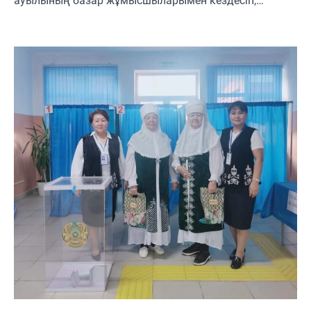
ауылының базар жұмысшыларымен кездесіп,…