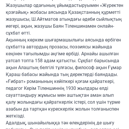
Жазушылар одағының ұйымдастыруымен «Жүректен
қозғайық» жобасы аясында Қазақстанның құрметті
жазушысы, Ш.Айтматов атындағы әдеби сыйлықтың
иегері, ақын, жазушы Баян Тіленшинамен онлайн-
сұхбат өтті.
Ақынның көркем шығармашылығы аясында өрбіген
сұхбатта автордың прозасы, поэзиясы жайында
кеңінен тағылымды әңгіме өрбіді. Арнайы ашылған
уатсап топта 158 адам қатысты. Сұқбат барысында
ақын Алаштың белгілі тұлғасы, философ ақын Ғұмар
Қараш бабасы жайында тың деректерді баяндады.
«Ғибрат» романының кейіпкері қоғам қайраткері,
педагог Керім Тіленшиннің 1930 жылдары елді
сауаттандыру жұмысы мен аштықтан аман алып
қалу жолындағы қайраткерлік істері, сол үшін түрме
азабын да тартқан күрескерлік жолын толғаныспен
жеткізді.
Адалдық, шынайылыққа тән өлеңдерінің де шығу