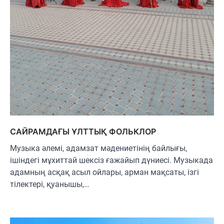
САЙРАМДАҒЫ ҰЛТТЫҚ ФОЛЬКЛОР
Музыка әлемі, адамзат мәдениетінің байлығы,
ішіндегі мұхиттай шексіз ғажайып дүниесі. Музыкада
адамның асқақ асыл ойлары, арман мақсаты, ізгі
тілектері, қуанышы,…