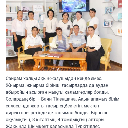
Сайрам халқы ақын-жазушыдан кенде емес.
Жиырма, жиырма бірінші ғасырларда да аудан
абыройын асырған мықты қаламгерлер болды.
Солардың бірі —Баян Тіленшина. Ақын апамыз білім
саласында жарты ғасыр еңбек етіп, мектеп
директоры ретінде де танымал болды. Бірнеше
оқулықтың, 8 кітаптың, 4 томдықтың авторы.
Жақында Шымкент қаласында Түркітілдес