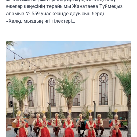
әжелер кеңесінің төрайымы Жанатаева Түймеқыз
апамыз № 559 учаскесінде дауысын берді.
«Халқымыздың игі тілектері…