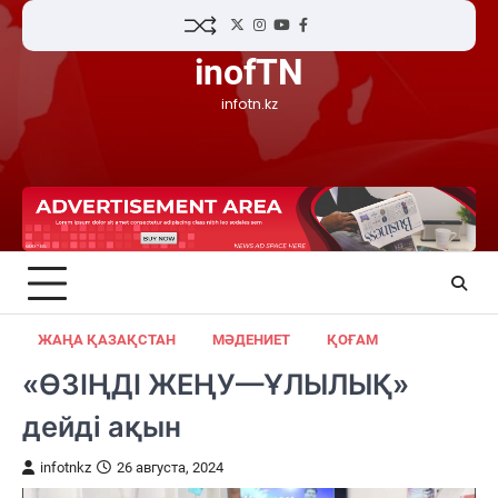
Skip
Twitter
Instagram
YouTube
Facebook
to
inofTN
content
infotn.kz
ЖАҢА ҚАЗАҚСТАН
МӘДЕНИЕТ
ҚОҒАМ
«ӨЗІҢДІ ЖЕҢУ—ҰЛЫЛЫҚ»
дейді ақын
infotnkz
26 августа, 2024