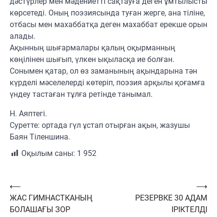
дәстүрлер мен мәдениетті сақтауға деген ұмтылысты
көрсетеді. Оның поэзиясында туған жерге, ана тіліне,
отбасы мен махаббатқа деген махаббат ерекше орын
алады.
Ақынның шығармалары қалың оқырманның
көңілінен шығып, үлкен ықыласқа ие болған.
Сонымен қатар, ол өз заманының ақындарына тән
күрделі мәселелерді көтеріп, поэзия арқылы қоғамға
үндеу тастаған тұлға ретінде танымал.
Н. Аяптегі.
Суретте: ортада гүл ұстап отырған ақын, жазушы
Баян Тіленшина.
Оқылым саны:
1 952
Навигация
⟵
⟶
ЖАС ГИМНАСТКАНЫҢ
РЕЗЕРВКЕ 30 АДАМ
по
БОЛАШАҒЫ ЗОР
ІРІКТЕЛДІ