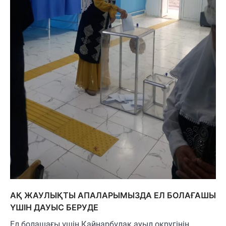
АҚ ЖАУЛЫҚТЫ АПАЛАРЫМЫЗДА ЕЛ БОЛАҒАШЫ
ҮШІН ДАУЫС БЕРУДЕ
Ел болашағы үшін Қайнарбұлақ ауыл округінің