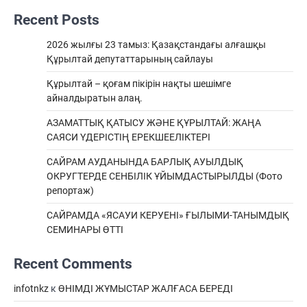
Recent Posts
2026 жылғы 23 тамыз: Қазақстандағы алғашқы
Құрылтай депутаттарының сайлауы
Құрылтай – қоғам пікірін нақты шешімге
айналдыратын алаң.
АЗАМАТТЫҚ ҚАТЫСУ ЖӘНЕ ҚҰРЫЛТАЙ: ЖАҢА
САЯСИ ҮДЕРІСТІҢ ЕРЕКШEЕЛІКТЕРІ
САЙРАМ АУДАНЫНДА БАРЛЫҚ АУЫЛДЫҚ
ОКРУГТЕРДЕ СЕНБІЛІК ҰЙЫМДАСТЫРЫЛДЫ (Фото
репортаж)
САЙРАМДА «ЯСАУИ КЕРУЕНІ» ҒЫЛЫМИ-ТАНЫМДЫҚ
СЕМИНАРЫ ӨТТІ
Recent Comments
infotnkz
к
ӨНІМДІ ЖҰМЫСТАР ЖАЛҒАСА БЕРЕДІ