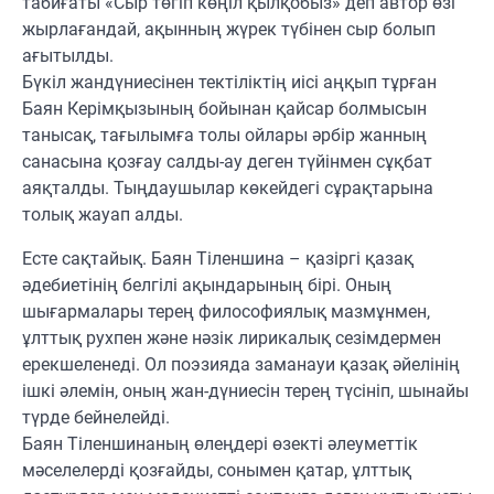
табиғаты «Сыр төгіп көңіл қылқобыз» деп автор өзі
жырлағандай, ақынның жүрек түбінен сыр болып
ағытылды.
Бүкіл жандүниесінен тектіліктің иісі аңқып тұрған
Баян Керімқызының бойынан қайсар болмысын
танысақ, тағылымға толы ойлары әрбір жанның
санасына қозғау салды-ау деген түйінмен сұқбат
аяқталды. Тыңдаушылар көкейдегі сұрақтарына
толық жауап алды.
Есте сақтайық. Баян Тіленшина – қазіргі қазақ
әдебиетінің белгілі ақындарының бірі. Оның
шығармалары терең философиялық мазмұнмен,
ұлттық рухпен және нәзік лирикалық сезімдермен
ерекшеленеді. Ол поэзияда заманауи қазақ әйелінің
ішкі әлемін, оның жан-дүниесін терең түсініп, шынайы
түрде бейнелейді.
Баян Тіленшинаның өлеңдері өзекті әлеуметтік
мәселелерді қозғайды, сонымен қатар, ұлттық