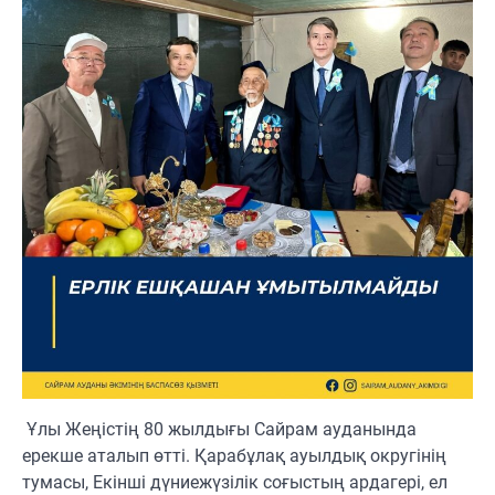
️ Ұлы Жеңістің 80 жылдығы Сайрам ауданында
ерекше аталып өтті. Қарабұлақ ауылдық округінің
тумасы, Екінші дүниежүзілік соғыстың ардагері, ел