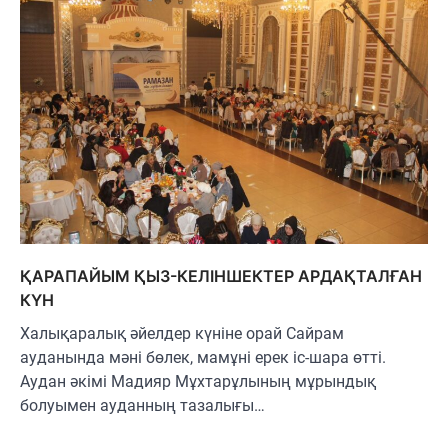
ҚАРАПАЙЫМ ҚЫЗ-КЕЛІНШЕКТЕР АРДАҚТАЛҒАН
КҮН
Халықаралық әйелдер күніне орай Сайрам
ауданында мәні бөлек, мамұні ерек іс-шара өтті.
Аудан әкімі Мадияр Мұхтарұлының мұрындық
болуымен ауданның тазалығы…