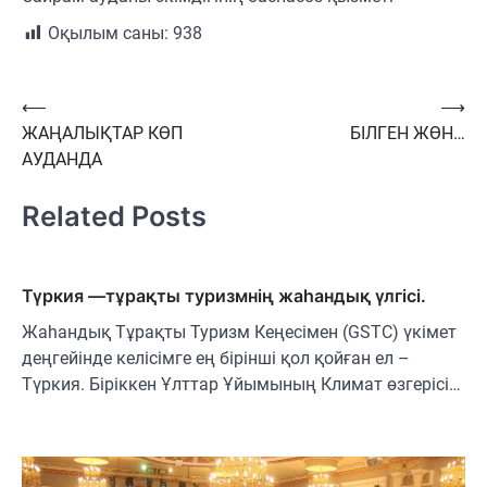
Оқылым саны:
938
Навигация
⟵
⟶
ЖАҢАЛЫҚТАР КӨП
БІЛГЕН ЖӨН…
по
АУДАНДА
записям
Related Posts
Түркия —тұрақты туризмнің жаһандық үлгісі.
Жаһандық Тұрақты Туризм Кеңесімен (GSTC) үкімет
деңгейінде келісімге ең бірінші қол қойған ел –
Түркия. Біріккен Ұлттар Ұйымының Климат өзгерісі…