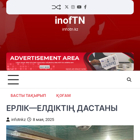
Skip
Twitter
Instagram
YouTube
Facebook
to
inofTN
content
infotn.kz
БАСТЫ ТАҚЫРЫП
ҚОҒАМ
ЕРЛІК—ЕЛДІКТІҢ ДАСТАНЫ
infotnkz
8 мая, 2025