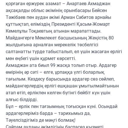
қорғаған ержүрек азамат – Анартаев Ахмаджан
ақсақалды облыс әкімінің орынбасары Бейсен
Тәжібаев пен аудан әкімі Арман Сәбитов арнайы
құттықтап, еліміздің Президенті Қасым-Жомарт
Кемелұлы Тоқаевтың атынан марапаттады.
Майдангерге Мемлекет басшысының Жеңістің 80
жылдығына арналған мерекелік төсбелгісі
салтанатты түрде табысталып, ел үшін жасаған ерлігі
мен еңбегі үшін құрмет көрсетті.
Ахмаджан ата биыл 99 жасқа толып отыр. Ардагер
өмірінің әр сәті – елге, ұрпаққа үлгі боларлық
тағылым. Кездесу барысында ардагер сөз сөйлеп,
майдангерлердің ерлігі ешқашан ұмытылмайтынын
атап өтіп, ерлікпен келген бүгінгі бейбіт күн үшін
алғыс білдірді.
Бұл – ерлік пен тағзымның тоғысқан күні. Осындай
ардагерлеріміз барда – тарихымыз да,
Тәуелсіздігіміз де мәңгі болмақ!
Сайрам ауданы әкімдігінің баспасөз қызметі