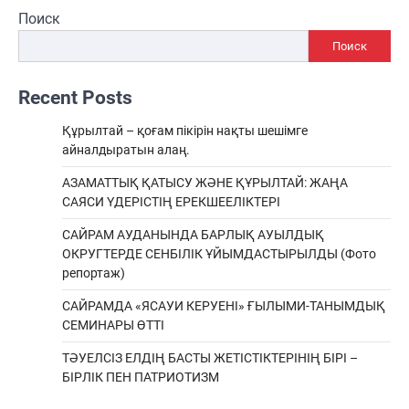
Поиск
Поиск
Recent Posts
Құрылтай – қоғам пікірін нақты шешімге
айналдыратын алаң.
АЗАМАТТЫҚ ҚАТЫСУ ЖӘНЕ ҚҰРЫЛТАЙ: ЖАҢА
САЯСИ ҮДЕРІСТІҢ ЕРЕКШEЕЛІКТЕРІ
САЙРАМ АУДАНЫНДА БАРЛЫҚ АУЫЛДЫҚ
ОКРУГТЕРДЕ СЕНБІЛІК ҰЙЫМДАСТЫРЫЛДЫ (Фото
репортаж)
САЙРАМДА «ЯСАУИ КЕРУЕНІ» ҒЫЛЫМИ-ТАНЫМДЫҚ
СЕМИНАРЫ ӨТТІ
ТӘУЕЛСІЗ ЕЛДІҢ БАСТЫ ЖЕТІСТІКТЕРІНІҢ БІРІ –
БІРЛІК ПЕН ПАТРИОТИЗМ