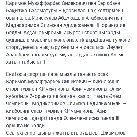
Каримов Музаффарбек Ойбекович пен Серікбаев
Бақытжан Азаматұлы – қарсылас шақ келтірмей І
орын алса, Ирискулов Абдуқадыр Атабекович пен
Мадикаримов Олимжан Адильжанұлы ІІІ орынға ие
болды. Аудан абыройын асырған спортшыларды
аудандық мәдениет және өнер, тілдерді дамыту және
спорт, денешынықтыру бөлімінің басшысы Дәулет
Алашбаев арнайы құттықтап, аудан әкімінің Алғыс
хатын табыс етті.
Енді осы спортшыларымызды таныстырсақ.
Каримов Музаффарбек Ойбекович – кикбоксинг
спорт түрінен ҚР чемпионы, Азия чемпионы, Әлем
кубогінде 2- орынға ие болған, қазіргі таңда Әлем
чемпионы. Мадикаримов Олимжан Адильжанұлы –
кикбосинг спорт түрінен ҚР чемпионы, Азия
чемпионы, қазіргі таңда Әлем чемпионатында ІІІ
орынға ие болды.
Осы екі спортшының жаттықтырушысы. Джамалов