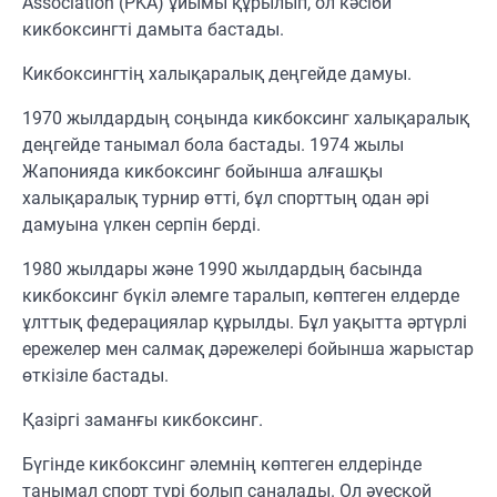
Association (PKA) ұйымы құрылып, ол кәсіби
кикбоксингті дамыта бастады.
Кикбоксингтің халықаралық деңгейде дамуы.
1970 жылдардың соңында кикбоксинг халықаралық
деңгейде танымал бола бастады. 1974 жылы
Жапонияда кикбоксинг бойынша алғашқы
халықаралық турнир өтті, бұл спорттың одан әрі
дамуына үлкен серпін берді.
1980 жылдары және 1990 жылдардың басында
кикбоксинг бүкіл әлемге таралып, көптеген елдерде
ұлттық федерациялар құрылды. Бұл уақытта әртүрлі
ережелер мен салмақ дәрежелері бойынша жарыстар
өткізіле бастады.
Қазіргі заманғы кикбоксинг.
Бүгінде кикбоксинг әлемнің көптеген елдерінде
танымал спорт түрі болып саналады. Ол әуесқой