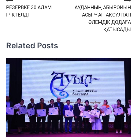
Навигация
⟵
⟶
РЕЗЕРВКЕ 30 АДАМ
АУДАННЫҢ АБЫРОЙЫН
по
ІРІКТЕЛДІ
АСЫРҒАН АҚСҰЛТАН
записям
ӘЛЕМДІК ДОДАҒА
ҚАТЫСАДЫ
Related Posts