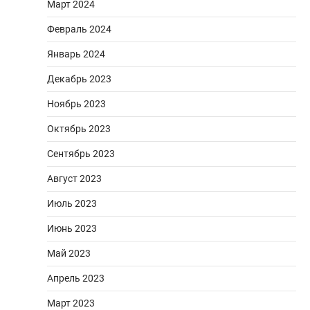
Март 2024
Февраль 2024
Январь 2024
Декабрь 2023
Ноябрь 2023
Октябрь 2023
Сентябрь 2023
Август 2023
Июль 2023
Июнь 2023
Май 2023
Апрель 2023
Март 2023