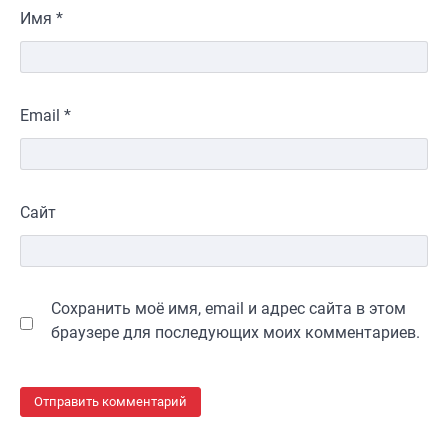
Имя
*
Email
*
Сайт
Сохранить моё имя, email и адрес сайта в этом
браузере для последующих моих комментариев.