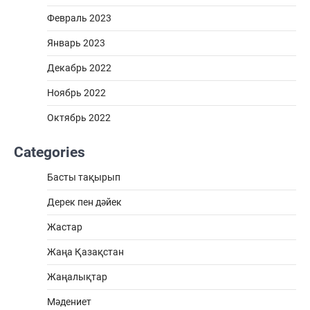
Февраль 2023
Январь 2023
Декабрь 2022
Ноябрь 2022
Октябрь 2022
Categories
Басты тақырып
Дерек пен дәйек
Жастар
Жаңа Қазақстан
Жаңалықтар
Мәдениет