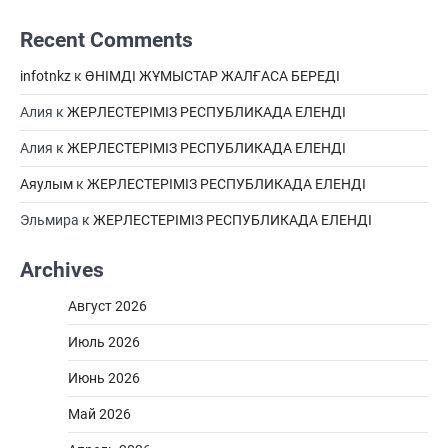
Recent Comments
infotnkz
к
ӨНІМДІ ЖҰМЫСТАР ЖАЛҒАСА БЕРЕДІ
Алия
к
ЖЕРЛЕСТЕРІМІЗ РЕСПУБЛИКАДА ЕЛЕНДІ
Алия
к
ЖЕРЛЕСТЕРІМІЗ РЕСПУБЛИКАДА ЕЛЕНДІ
Аяулым
к
ЖЕРЛЕСТЕРІМІЗ РЕСПУБЛИКАДА ЕЛЕНДІ
Эльмира
к
ЖЕРЛЕСТЕРІМІЗ РЕСПУБЛИКАДА ЕЛЕНДІ
Archives
Август 2026
Июль 2026
Июнь 2026
Май 2026