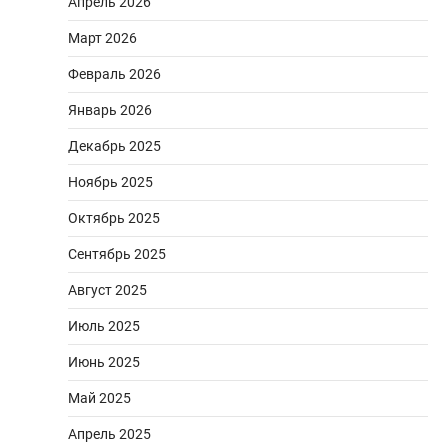
Апрель 2026
Март 2026
Февраль 2026
Январь 2026
Декабрь 2025
Ноябрь 2025
Октябрь 2025
Сентябрь 2025
Август 2025
Июль 2025
Июнь 2025
Май 2025
Апрель 2025