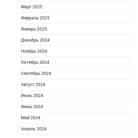
Март 2025
Февраль 2025
Январь 2025
Декабрь 2024
Ноябрь 2024
Октябрь 2024
Сентябрь 2024
Август 2024
Июль 2024
Июнь 2024
Май 2024
Апрель 2024