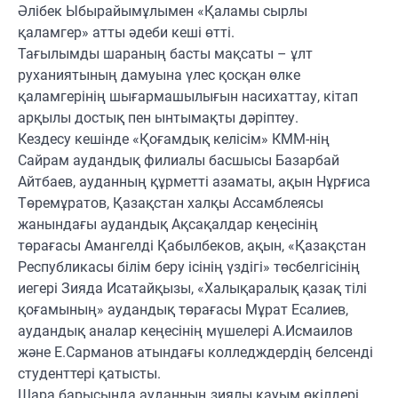
Әлібек Ыбырайымұлымен «Қаламы сырлы
қаламгер» атты әдеби кеші өтті.
Тағылымды шараның басты мақсаты – ұлт
руханиятының дамуына үлес қосқан өлке
қаламгерінің шығармашылығын насихаттау, кітап
арқылы достық пен ынтымақты дәріптеу.
Кездесу кешінде «Қоғамдық келісім» КММ-нің
Сайрам аудандық филиалы басшысы Базарбай
Айтбаев, ауданның құрметті азаматы, ақын Нұрғиса
Төремұратов, Қазақстан халқы Ассамблеясы
жанындағы аудандық Ақсақалдар кеңесінің
төрағасы Амангелді Қабылбеков, ақын, «Қазақстан
Республикасы білім беру ісінің үздігі» төсбелгісінің
иегері Зияда Исатайқызы, «Халықаралық қазақ тілі
қоғамының» аудандық төрағасы Мұрат Есалиев,
аудандық аналар кеңесінің мүшелері А.Исмаилов
және Е.Сарманов атындағы колледждердің белсенді
студенттері қатысты.
Шара барысында ауданның зиялы қауым өкілдері