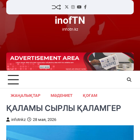
Skip
Twitter
Instagram
YouTube
Facebook
to
inofTN
content
infotn.kz
ЖАҢАЛЫҚТАР
МӘДЕНИЕТ
ҚОҒАМ
ҚАЛАМЫ СЫРЛЫ ҚАЛАМГЕР
infotnkz
28 мая, 2026