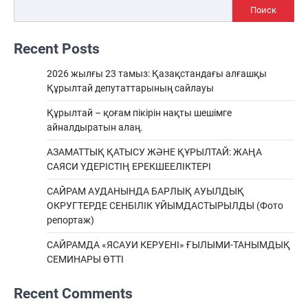
Поиск
Recent Posts
2026 жылғы 23 тамыз: Қазақстандағы алғашқы
Құрылтай депутаттарының сайлауы
Құрылтай – қоғам пікірін нақты шешімге
айналдыратын алаң.
АЗАМАТТЫҚ ҚАТЫСУ ЖӘНЕ ҚҰРЫЛТАЙ: ЖАҢА
САЯСИ ҮДЕРІСТІҢ ЕРЕКШEЕЛІКТЕРІ
САЙРАМ АУДАНЫНДА БАРЛЫҚ АУЫЛДЫҚ
ОКРУГТЕРДЕ СЕНБІЛІК ҰЙЫМДАСТЫРЫЛДЫ (Фото
репортаж)
САЙРАМДА «ЯСАУИ КЕРУЕНІ» ҒЫЛЫМИ-ТАНЫМДЫҚ
СЕМИНАРЫ ӨТТІ
Recent Comments