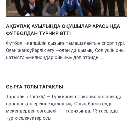
АҚБҰЛАҚ АУЫЛЫНДА ОҚУШЫЛАР АРАСЫНДА
ФУТБОЛДАН ТУРНИР ӨТТІ
Футбол —көпшілік қызыға тамашалайтын спорт түрі.
Оған жанкүйерлік ету —одан да қызық. Сол үшін оны
батыста «милиондар ойыны» деп атайды.…
СЫРҒА ТОЛЫ ТАРАКЛЫ
Тараклы /Tarakli/ — Түркияның Сакарья қаласында
орналасқан ерекше қалашық. Оның басқа елді
мекендерден өзгешелігі — тарихында, 13 ғасырда
түрік-селжуктер осы…