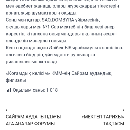
мен әдебиет жанашырлары жүрекжарды тілектерін
арнап, жыр шумақтарын оқыды.
Сонымен қатар, SAQ.DOMBYRA үйірмесінің
оқушылары мен №1 Саз мектебінің бишілері өнер
көрсетіп, кітапхана оқырмандары ақынның әсерлі
өлеңдерін мәнерлеп оқыды.
Кеш соңында ақын Әлібек Ыбырайымұлы көпшілікке
алғысын білдіріп, ұйымдастырушыларға
ризашылығын жеткізді.
«Қоғамдық келісім» КММ-нің Сайрам аудандық
филиалы
Оқылым саны:
1 018
Навигация
⟵
⟶
САЙРАМ АУДАНЫНДАҒЫ
«МЕКТЕП ТАРИХЫ»
по
АТА-АНАЛАР ФОРУМЫ
ТАҚТАСЫ
записям