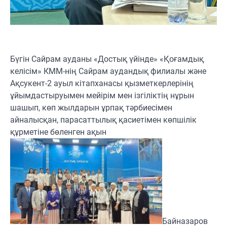
Бүгін Сайрам ауданы «Достық үйінде» «Қоғамдық
келісім» КММ-нің Сайрам аудандық филиалы және
Ақсукент-2 ауыл кітапханасы қызметкерлерінің
ұйымдастыруымен мейірім мен ізгіліктің нұрын
шашып, көп жылдарын ұрпақ тәрбиесімен
айналысқан, парасаттылық қасиетімен көпшілік
құрметіне бөленген ақын
Байназаров