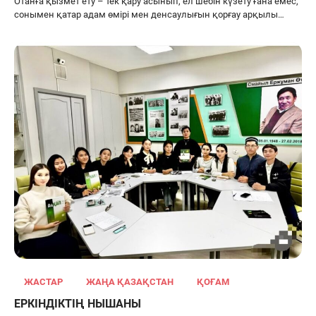
Отанға қызмет ету – тек қару асынып, ел шебін күзету ғана емес,
сонымен қатар адам өмірі мен денсаулығын қорғау арқылы…
ЖАСТАР
ЖАҢА ҚАЗАҚСТАН
ҚОҒАМ
ЕРКІНДІКТІҢ НЫШАНЫ