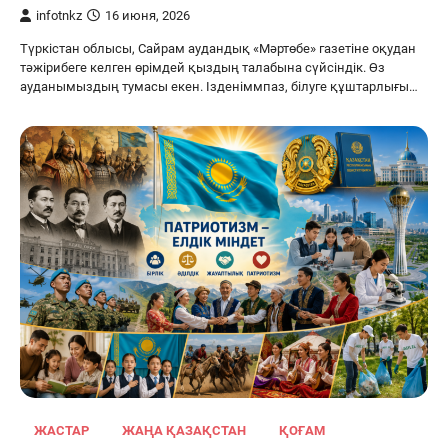
infotnkz
16 июня, 2026
Түркістан облысы, Сайрам аудандық «Мәртөбе» газетіне оқудан
тәжірибеге келген өрімдей қыздың талабына сүйсіндік. Өз
ауданымыздың тумасы екен. Ізденіммпаз, білуге құштарлығы…
ЖАСТАР
ЖАҢА ҚАЗАҚСТАН
ҚОҒАМ