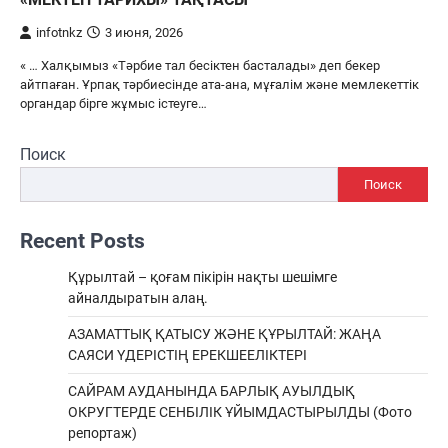
infotnkz
3 июня, 2026
« … Халқымыз «Тәрбие тал бесіктен басталады» деп бекер
айтпаған. Ұрпақ тәрбиесінде ата-ана, мұғалім және мемлекеттік
органдар бірге жұмыс істеуге…
Поиск
Поиск
Recent Posts
Құрылтай – қоғам пікірін нақты шешімге
айналдыратын алаң.
АЗАМАТТЫҚ ҚАТЫСУ ЖӘНЕ ҚҰРЫЛТАЙ: ЖАҢА
САЯСИ ҮДЕРІСТІҢ ЕРЕКШEЕЛІКТЕРІ
САЙРАМ АУДАНЫНДА БАРЛЫҚ АУЫЛДЫҚ
ОКРУГТЕРДЕ СЕНБІЛІК ҰЙЫМДАСТЫРЫЛДЫ (Фото
репортаж)