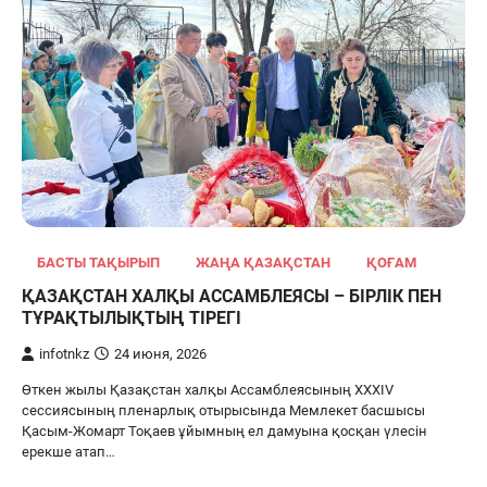
БАСТЫ ТАҚЫРЫП
ЖАҢА ҚАЗАҚСТАН
ҚОҒАМ
ҚАЗАҚСТАН ХАЛҚЫ АССАМБЛЕЯСЫ – БІРЛІК ПЕН
ТҰРАҚТЫЛЫҚТЫҢ ТІРЕГІ
infotnkz
24 июня, 2026
Өткен жылы Қазақстан халқы Ассамблеясының XXXIV
сессиясының пленарлық отырысында Мемлекет басшысы
Қасым-Жомарт Тоқаев ұйымның ел дамуына қосқан үлесін
ерекше атап…