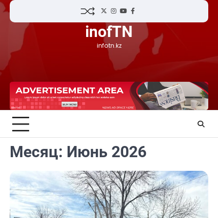
Skip
Twitter
Instagram
YouTube
Facebook
to
inofTN
content
infotn.kz
Месяц:
Июнь 2026