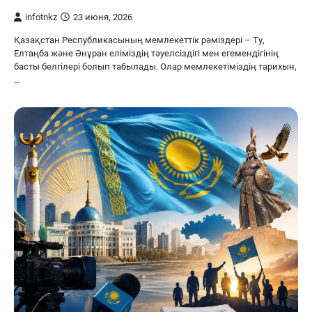
infotnkz
23 июня, 2026
Қазақстан Республикасының мемлекеттік рәміздері – Ту,
Елтаңба және Әнұран еліміздің тәуелсіздігі мен егемендігінің
басты белгілері болып табылады. Олар мемлекетіміздің тарихын,
…