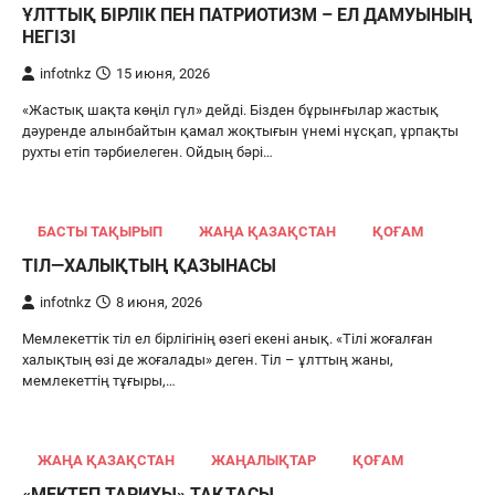
ҰЛТТЫҚ БІРЛІК ПЕН ПАТРИОТИЗМ – ЕЛ ДАМУЫНЫҢ
НЕГІЗІ
infotnkz
15 июня, 2026
«Жастық шақта көңіл гүл» дейді. Бізден бұрынғылар жастық
дәуренде алынбайтын қамал жоқтығын үнемі нұсқап, ұрпақты
рухты етіп тәрбиелеген. Ойдың бәрі…
БАСТЫ ТАҚЫРЫП
ЖАҢА ҚАЗАҚСТАН
ҚОҒАМ
ТІЛ—ХАЛЫҚТЫҢ ҚАЗЫНАСЫ
infotnkz
8 июня, 2026
Мемлекеттік тіл ел бірлігінің өзегі екені анық. «Тілі жоғалған
халықтың өзі де жоғалады» деген. Тіл – ұлттың жаны,
мемлекеттің тұғыры,…
ЖАҢА ҚАЗАҚСТАН
ЖАҢАЛЫҚТАР
ҚОҒАМ
«МЕКТЕП ТАРИХЫ» ТАҚТАСЫ