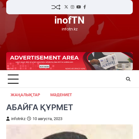
Skip
Twitter
Instagram
YouTube
Facebook
to
inofTN
content
infotn.kz
ЖАҢАЛЫҚТАР
МӘДЕНИЕТ
АБАЙҒА ҚҰРМЕТ
infotnkz
10 августа, 2023