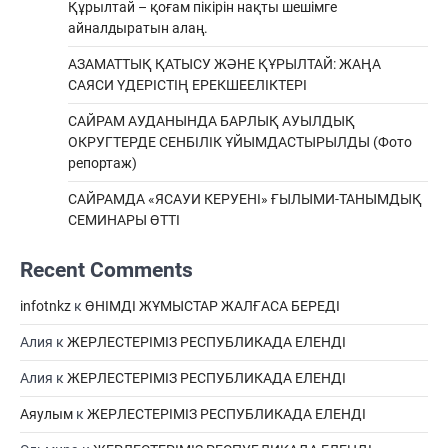
Құрылтай – қоғам пікірін нақты шешімге
айналдыратын алаң.
АЗАМАТТЫҚ ҚАТЫСУ ЖӘНЕ ҚҰРЫЛТАЙ: ЖАҢА
САЯСИ ҮДЕРІСТІҢ ЕРЕКШEЕЛІКТЕРІ
САЙРАМ АУДАНЫНДА БАРЛЫҚ АУЫЛДЫҚ
ОКРУГТЕРДЕ СЕНБІЛІК ҰЙЫМДАСТЫРЫЛДЫ (Фото
репортаж)
САЙРАМДА «ЯСАУИ КЕРУЕНІ» ҒЫЛЫМИ-ТАНЫМДЫҚ
СЕМИНАРЫ ӨТТІ
Recent Comments
infotnkz
к
ӨНІМДІ ЖҰМЫСТАР ЖАЛҒАСА БЕРЕДІ
Алия
к
ЖЕРЛЕСТЕРІМІЗ РЕСПУБЛИКАДА ЕЛЕНДІ
Алия
к
ЖЕРЛЕСТЕРІМІЗ РЕСПУБЛИКАДА ЕЛЕНДІ
Аяулым
к
ЖЕРЛЕСТЕРІМІЗ РЕСПУБЛИКАДА ЕЛЕНДІ