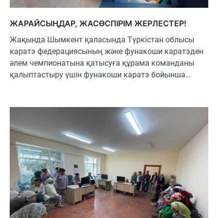
ЖАРАЙСЫҢДАР, ЖАСӨСПІРІМ ЖЕРЛЕСТЕР!
Жақында Шымкент қаласында Түркістан облысы
каратэ федерациясының және фунакоши каратэден
әлем чемпионатына қатысуға құрама команданы
қалыптастыру үшін фунакоши каратэ бойынша…