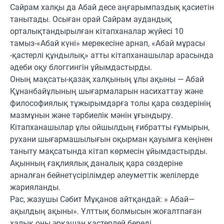
Сайрам халқы да Абай десе аңғарымпаздық қасиетін
танытады. Осыған орай Сайрам аудандық
орталықтандырылған кітапханалар жүйесі 10
тамыз-«Абай күні» мерекесіне арнап, «Абай мұрасы
-қастерлі құндылық» атты кітапханашылар арасында
әдеби оқу блоггингін ұйымдастырды.
Оның мақсаты-қазақ халқының ұлы ақыны — Абай
Құнанбайұлының шығармаларын насихаттау және
философиялық тұжырымдарға толы қара сөздерінің
мазмұнын және тәрбиелік мәнін ұғындыру.
Кітапханашылар ұлы ойшылдың ғибратты ғұмырын,
рухани шығармашылығын оқырман қауымға кеңінен
таныту мақсатында кітап көрмесін ұйымдастырды.
Ақынның ғақлиялық даналық қара сөздеріне
арналған бейнетүсірілімдер әлеуметтік желілерде
жарияланды.
Рас, жазушы Сәбит Мұқанов айтқандай: » Абай—
ақылдың ақыны». Ұлттық болмысын жоғалтпаған
халық оны әрқашан қастерлей береді.