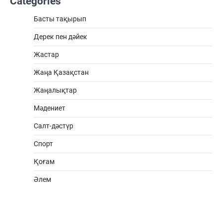
Categories
Басты тақырып
Дерек пен дәйек
Жастар
Жаңа Қазақстан
Жаңалықтар
Мәдениет
Салт-дәстүр
Спорт
Қоғам
Әлем