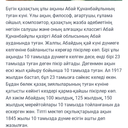
Бүгін қазақтың ұлы ақыны Абай Құнанбайұлының
туған күні. Ұлы ақын, философ, ағартушы, ғұлама
ойшыл, композитор, қазақтың жазба әдебиетінің
негізін салушы және оның алғашқы классигі Абай
Құнанбайұлы қазіргі Абай облысының Абай
ауданында туған. Жалпы, Абайдың қай күні дүниеге
келгеніне байланысты кереғар пікірлер көп. Бірі ұлы
ақынды 10 тамызда дүниеге келген десе, енді бірі 23
тамызда туған деген пікір айтады. Дегенмен ақын
ескі жыл қайыру бойынша 10 тамызда туған. Ал 1917
жылдан бастап, бұл 23 тамызға сәйкес келеді екен.
Бұдан бөлек қазақ зиялыларының туған күніне
қатысты кейінгі кездері қарма-қайшы пікірлер көп.
Ал хәкім Абайдың 100 жылдық, 125 жылдық, 150
жылдық мерейтойлары 10 тамызда тойланғанын да
ескерген жөн. Тіпті мектеп оқулықтарында ақын
1845 жылы 10 тамызда дүние есігін ашты деп
жазылған.