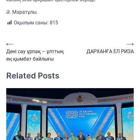
Ә. Маратұлы.
Оқылым саны:
815
Навигация
⟵
⟶
Дені сау ұрпақ – ұлттың
ДАРХАНҒА ЕЛ РИЗА
по
ең қымбат байлығы
записям
Related Posts