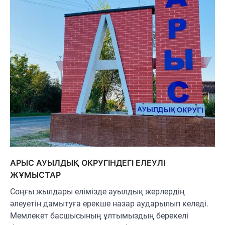
АРЫС АУЫЛДЫҚ ОКРУГІНДЕГІ ЕЛЕУЛІ
ЖҰМЫСТАР
Соңғы жылдары елімізде ауылдық жерлердің
әлеуетін дамытуға ерекше назар аударылып келеді.
Мемлекет басшысының ұлтымыздың берекелі