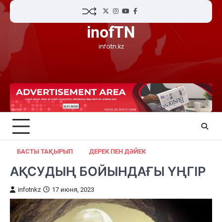
Skip
Twitter
Instagram
YouTube
Facebook
to
inofTN
content
infotn.kz
БАСТЫ ТАҚЫРЫП
ДЕРЕК ПЕН ДӘЙЕК
АҚСУДЫҢ БОЙЫНДАҒЫ ҮҢГІР
infotnkz
17 июня, 2023