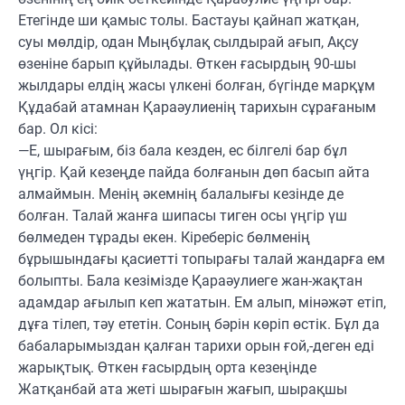
Етегінде ши қамыс толы. Бастауы қайнап жатқан,
суы мөлдір, одан Мыңбұлақ сылдырай ағып, Ақсу
өзеніне барып құйылады. Өткен ғасырдың 90-шы
жылдары елдің жасы үлкені болған, бүгінде марқұм
Құдабай атамнан Қараәулиенің тарихын сұрағаным
бар. Ол кісі:
—Е, шырағым, біз бала кезден, ес білгелі бар бұл
үңгір. Қай кезеңде пайда болғанын дөп басып айта
алмаймын. Менің әкемнің балалығы кезінде де
болған. Талай жанға шипасы тиген осы үңгір үш
бөлмеден тұрады екен. Кіреберіс бөлменің
бұрышындағы қасиетті топырағы талай жандарға ем
болыпты. Бала кезімізде Қараәулиеге жан-жақтан
адамдар ағылып кеп жататын. Ем алып, мінәжәт етіп,
дұға тілеп, тәу ететін. Соның бәрін көріп өстік. Бұл да
бабаларымыздан қалған тарихи орын ғой,-деген еді
жарықтық. Өткен ғасырдың орта кезеңінде
Жатқанбай ата жеті шырағын жағып, шырақшы