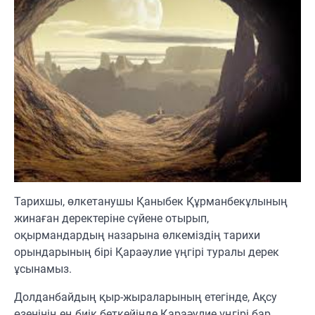
Тарихшы, өлкетанушы Қаныбек Құрманбекұлының
жинаған деректеріне сүйене отырып,
оқырмандардың назарына өлкеміздің тарихи
орындарының бірі Қараәулие үңгірі туралы дерек
ұсынамыз.
Долданбайдың қыр-жыраларының етегінде, Ақсу
өзенінің ең биік беткейінде Қараәулие үңгірі бар.