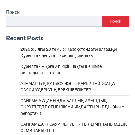
Поиск
Поиск
Recent Posts
2026 жылғы 23 тамыз: Қазақстандағы алғашқы
Құрылтай депутаттарының сайлауы
Құрылтай – қоғам пікірін нақты шешімге
айналдыратын алаң.
АЗАМАТТЫҚ ҚАТЫСУ ЖӘНЕ ҚҰРЫЛТАЙ: ЖАҢА
САЯСИ ҮДЕРІСТІҢ ЕРЕКШEЕЛІКТЕРІ
САЙРАМ АУДАНЫНДА БАРЛЫҚ АУЫЛДЫҚ
ОКРУГТЕРДЕ СЕНБІЛІК ҰЙЫМДАСТЫРЫЛДЫ (Фото
репортаж)
САЙРАМДА «ЯСАУИ КЕРУЕНІ» ҒЫЛЫМИ-ТАНЫМДЫҚ
СЕМИНАРЫ ӨТТІ