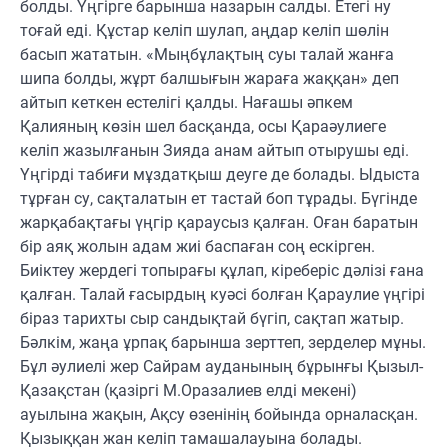
болды. Үңгірге барынша назарын салды. Етегі ну
тоғай еді. Құстар келіп шулап, аңдар келіп шөлін
басып жататын. «Мыңбұлақтың суы талай жанға
шипа болды, жұрт балшығын жараға жаққан» деп
айтып кеткен естелігі қалды. Нағашы әпкем
Қалияның көзін шел басқанда, осы Қараәулиеге
келіп жазылғанын Зияда анам айтып отырушы еді.
Үңгірді табиғи мұздатқыш деуге де болады. Ыдыста
тұрған су, сақталатын ет тастай боп тұрады. Бүгінде
жарқабақтағы үңгір қараусыз қалған. Оған баратын
бір аяқ жолын адам жиі баспаған соң ескірген.
Биіктеу жердегі топырағы құлап, кіреберіс дәлізі ғана
қалған. Талай ғасырдың куәсі болған Қараулие үңгірі
біраз тарихты сыр сандықтай бүгіп, сақтап жатыр.
Бәлкім, жаңа ұрпақ барынша зерттеп, зерделер мұны.
Бұл әулиелі жер Сайрам ауданының бұрынғы Қызыл-
Қазақстан (қазіргі М.Оразалиев елді мекені)
ауылына жақын, Ақсу өзенінің бойында орналасқан.
Қызыққан жан келіп тамашалауына болады.