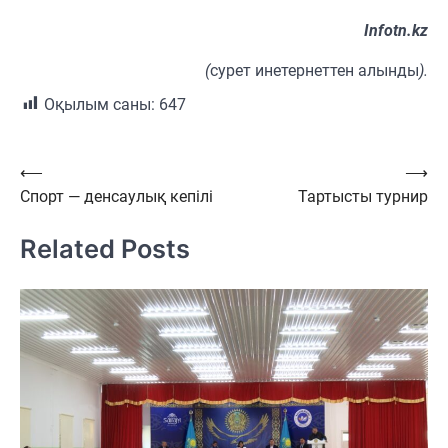
Іnfotn.kz
(
сурет инетернеттен алынды
).
Оқылым саны:
647
Навигация
⟵
⟶
Спорт — денсаулық кепілі
Тартысты турнир
по
записям
Related Posts