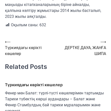
маңызды кітапханаларының біріне айналды,
қалпына келтіру жұмыстары 2014 жылы басталып,
2023 жылы аяқталды.
Оқылым саны:
632
Навигация
⟵
⟶
Түркиядағы көрікті
ДЕРТКЕ ДАУА, ЖАНҒА
по
көшелер
ШИПА
записям
Related Posts
Түркиядағы көрікті көшелер
Фенер мен Балат: түрлі-түсті көшелерімен тартымды
Тарихи түбектің көрші аудандары – Балат және
Фенер Стамбулдың бай тарихи мұраларымен және
керемет…