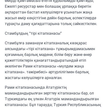
өмірді қамтамасыз ететін құрылымды қамтиды;
Ежелгі ресурстар мен болашақ ұрпаққа беретін
ақпараттан бастап келушілерге ұсынатын жаңа
жасыл өмір кеңістігіне дейін барлық аспектілерде
тұрақты даму қағидаттарына толық сәйкестікпен.
Стамбұлдың “тірі кітапханасы”
Стамбұлға заманауи кітапханалық көзқарас
аясындағы «тірі кітапхана» тұжырымдамасымен
қоғамның барлық мәдени, білім беру және өнер
қажеттіліктерін қанағаттандыратындай етіп
әкелінген Рами кітапханасы «мүлдем жаңа
кітапхана». тәжірибесі» әртүрлілігімен барлық
жастағы келушілерге арналған.
Рами кітапханасында Ататүріктің
мамандандырылған зерттеу кітапханасы бар, ол
Түркиядағы ең үлкен Ататүрік мамандандырылған
кітапханасы. Бұл тарауда; Түркия Республикасының