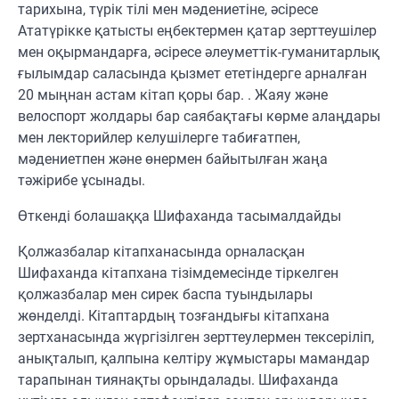
тарихына, түрік тілі мен мәдениетіне, әсіресе
Ататүрікке қатысты еңбектермен қатар зерттеушілер
мен оқырмандарға, әсіресе әлеуметтік-гуманитарлық
ғылымдар саласында қызмет ететіндерге арналған
20 мыңнан астам кітап қоры бар. . Жаяу және
велоспорт жолдары бар саябақтағы көрме алаңдары
мен лекторийлер келушілерге табиғатпен,
мәдениетпен және өнермен байытылған жаңа
тәжірибе ұсынады.
Өткенді болашаққа Шифаханда тасымалдайды
Қолжазбалар кітапханасында орналасқан
Шифаханда кітапхана тізімдемесінде тіркелген
қолжазбалар мен сирек баспа туындылары
жөнделді. Кітаптардың тозғандығы кітапхана
зертханасында жүргізілген зерттеулермен тексеріліп,
анықталып, қалпына келтіру жұмыстары мамандар
тарапынан тиянақты орындалады. Шифаханда