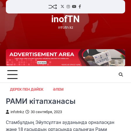
Skip
Twitter
Instagram
YouTube
Facebook
to
inofTN
content
infotn.kz
ДЕРЕК ПЕН ДӘЙЕК
ӘЛЕМ
РАМИ кітапханасы
infotnkz
30 сентября, 2023
Стамбұлдың Эйупсұлтан ауданында орналасқан
және 18 ғасырдың ортасында салынған Рами