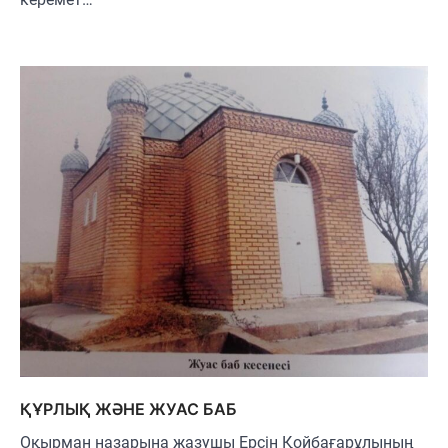
ҚҰРЛЫҚ ЖӘНЕ ЖУАС БАБ
Оқырман назарына жазушы Ерсін Қойбағарұлының