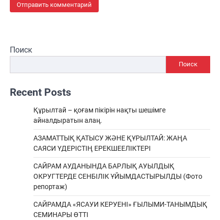
Поиск
Поиск
Recent Posts
Құрылтай – қоғам пікірін нақты шешімге
айналдыратын алаң.
АЗАМАТТЫҚ ҚАТЫСУ ЖӘНЕ ҚҰРЫЛТАЙ: ЖАҢА
САЯСИ ҮДЕРІСТІҢ ЕРЕКШEЕЛІКТЕРІ
САЙРАМ АУДАНЫНДА БАРЛЫҚ АУЫЛДЫҚ
ОКРУГТЕРДЕ СЕНБІЛІК ҰЙЫМДАСТЫРЫЛДЫ (Фото
репортаж)
САЙРАМДА «ЯСАУИ КЕРУЕНІ» ҒЫЛЫМИ-ТАНЫМДЫҚ
СЕМИНАРЫ ӨТТІ