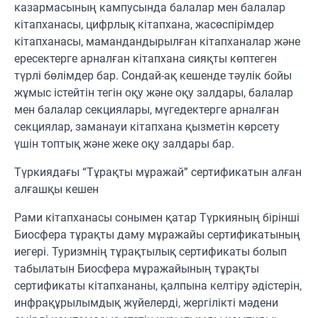
казармасының кампусында балалар мен балалар
кітапханасы, цифрлық кітапхана, жасөспірімдер
кітапханасы, мамандандырылған кітапханалар және
ересектерге арналған кітапхана сияқты көптеген
түрлі бөлімдер бар. Сондай-ақ кешенде тәулік бойы
жұмыс істейтін тегін оқу және оқу залдары, балалар
мен балалар секциялары, мүгедектерге арналған
секциялар, заманауи кітапхана қызметін көрсету
үшін топтық және жеке оқу залдары бар.
Түркиядағы “Тұрақты мұражай” сертификатын алған
алғашқы кешен
Рами кітапханасы сонымен қатар Түркияның бірінші
Биосфера тұрақты даму мұражайы сертификатының
иегері. Туризмнің тұрақтылық сертификаты болып
табылатын Биосфера мұражайының тұрақты
сертификаты кітапхананы, қалпына келтіру әдістерін,
инфрақұрылымдық жүйелерді, жергілікті мәдени