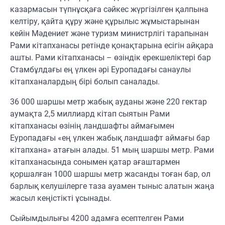
казармасын түпнұсқаға сәйкес жүргізілген қалпына
келтіру, қайта құру және құрылыс жұмыстарынан
кейін Мәдениет және туризм министрлігі тарапынан
Рами кітапханасы ретінде қонақтарына есігін айқара
ашты. Рами кітапханасы – өзіндік ерекшеліктері бар
Стамбұлдағы ең үлкен әрі Еуропадағы санаулы
кітапханалардың бірі болып саналады.
36 000 шаршы метр жабық ауданы және 220 гектар
аумақта 2,5 миллиард кітап сыятын Рами
кітапханасы өзінің ландшафты аймағымен
Еуропадағы «ең үлкен жабық ландшафт аймағы бар
кітапхана» атағын алады. 51 мың шаршы метр. Рами
кітапханасында сонымен қатар ағаштармен
қоршалған 1000 шаршы метр жасанды тоған бар, ол
барлық келушілерге таза ауамен тыныс алатын жаңа
жасыл кеңістікті ұсынады.
Сыйымдылығы 4200 адамға есептелген Рами