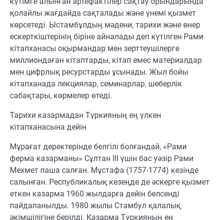
күтімге алынған артефактілер сақтау орындарында
қолайлы жағдайда сақталады және үнемі қызмет
көрсетеді. Ыстамбұлдың мәдени, тарихи және өнер
ескерткіштерінің біріне айналады деп күтілген Рами
кітапханасы оқырмандар мен зерттеушілерге
миллиондаған кітаптарды, кітап емес материалдар
мен цифрлық ресурстарды ұсынады. Жыл бойы
кітапханада лекциялар, семинарлар, шеберлік
сабақтары, көрмелер өтеді.
Тарихи казармадан Түркияның ең үлкен
кітапханасына дейін
Мұрағат деректерінде белгілі болғандай, «Рами
ферма казарманы» Сұлтан III үшін бас уәзір Рами
Мехмет паша салған. Мұстафа (1757-1774) кезінде
салынған. Республикалық кезеңде де әскерге қызмет
еткен казарма 1960 жылдарға дейін белсенді
пайдаланылды. 1980 жылы Стамбул қалалық
әкімшілігіне берілді. Казарма Түркияның ең