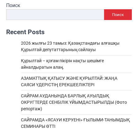
Поиск
Поиск
Recent Posts
2026 жылғы 23 тамыз: Қазақстандағы алғашқы
Құрылтай депутаттарының сайлауы
Құрылтай – қоғам пікірін нақты шешімге
айналдыратын алаң.
АЗАМАТТЫҚ ҚАТЫСУ ЖӘНЕ ҚҰРЫЛТАЙ: ЖАҢА
САЯСИ ҮДЕРІСТІҢ ЕРЕКШEЕЛІКТЕРІ
САЙРАМ АУДАНЫНДА БАРЛЫҚ АУЫЛДЫҚ
ОКРУГТЕРДЕ СЕНБІЛІК ҰЙЫМДАСТЫРЫЛДЫ (Фото
репортаж)
САЙРАМДА «ЯСАУИ КЕРУЕНІ» ҒЫЛЫМИ-ТАНЫМДЫҚ
СЕМИНАРЫ ӨТТІ