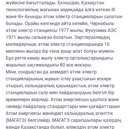
жүйесіне бағытталады. Екіншіден, Қазақстан
технологиялық жағынан әлдеқайда алға кеткен III
және III+ буынды атом электр станцияларын салатын
болады. Орайы келгенде айта кетейік, Чернобыль
атом электр станциясы 1977 жылы, Фукусима АЭС
1971 жылы салынған болатын. Зерттеушілердің
мәлімдеуінше, атом электр станцияларында 10
миллион жылда бір ғана ауыр апат болуы мүмкін.
Бұл ретте көмір жылу электр орталықтарындағы
жарылыс ықтималдығы 80 есе жоғары.
Міне, сондықтан да әлемдегі атом электр
станцияларының жұмыс істеу ұзақтығын ескере
отырып, халықаралық қауымдастық атом электр
станцияларын салу мен пайдаланудың белгілі бір
ережелерін әзірледі. Атом энергиясын қауіпсіз және
сенімді пайдалану стандарттары мен қағидаттарын
Атом энергиясы жөніндегі халықаралық агенттік
(МАГАТЭ) белгілейді. МАГАТЭ сарапшылары қазірдің
өзінде Қазақстанда болып, еліміздің атом электр