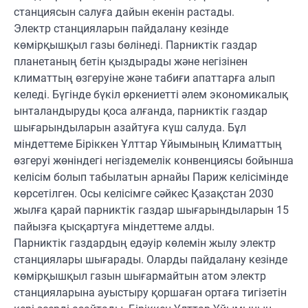
станциясын салуға дайын екенін растады.
Электр станцияларын пайдалану кезінде
көмірқышқыл газы бөлінеді. Парниктік газдар
планетаның бетін қыздырады және негізінен
климаттың өзгеруіне және табиғи апаттарға алып
келеді. Бүгінде бүкіл өркениетті әлем экономикалық
ынталандыруды қоса алғанда, парниктік газдар
шығарындыларын азайтуға күш салуда. Бұл
міндеттеме Біріккен Ұлттар Ұйымының Климаттың
өзгеруі жөніндегі негіздемелік конвенциясы бойынша
келісім болып табылатын арнайы Париж келісімінде
көрсетілген. Осы келісімге сәйкес Қазақстан 2030
жылға қарай парниктік газдар шығарындыларын 15
пайызға қысқартуға міндеттеме алды.
Парниктік газдардың едәуір көлемін жылу электр
станциялары шығарады. Оларды пайдалану кезінде
көмірқышқыл газын шығармайтын атом электр
станцияларына ауыстыру қоршаған ортаға тигізетін