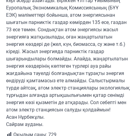
кері әсерді азайтады. Біріккен Ұлттар Ұйымының
Еуропалық Экономикалық Комиссиясының (БҰҰ
ЕЭК) мәліметтері бойынша, атом энергиясынан
шығатын парниктік газдар көмірден 135 есе, газдан
73 есе төмен. Сондықтан атом энергиясы жасыл
энергияға жатқызылады, оған жаңартылатын
энергия көздері де (жел, күн, биомасса, су және т.б.)
кіреді. Жасыл энергияда парниктік газдар
шығарындылары болмайды. Алайда, жаңартылатын
энергия көздерінің көптеген түрлері ауа райы
жағдайына тәуелді болғандықтан тұрақты энергия
өндіруді қамтамасыз ете алмайды. Салыстырмалы
түрде айтсақ, атом электр станциялары экологиялық
тұрғыдан алғанда артықшылығымен қатар сенімді
энергия көзі қызметін де атқарады. Сол себепті мен
атом электр станциясын салуды қолдаймын!
Асан Нұрбекұлы.
Сайрам ауданы.
Оқылым саны:
729