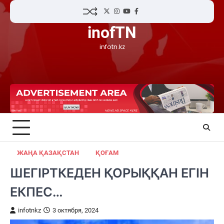
Skip
Twitter
Instagram
YouTube
Facebook
to
inofTN
content
infotn.kz
ЖАҢА ҚАЗАҚСТАН
ҚОҒАМ
ШЕГІРТКЕДЕН ҚОРЫҚҚАН ЕГІН
ЕКПЕС…
infotnkz
3 октября, 2024