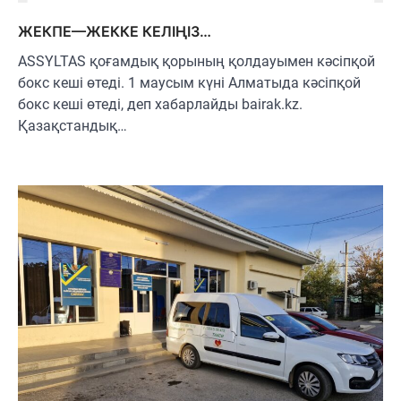
ЖЕКПЕ—ЖЕККЕ КЕЛІҢІЗ…
ASSYLTAS қоғамдық қорының қолдауымен кәсіпқой
бокс кеші өтеді. 1 маусым күні Алматыда кәсіпқой
бокс кеші өтеді, деп хабарлайды bairak.kz.
Қазақстандық…