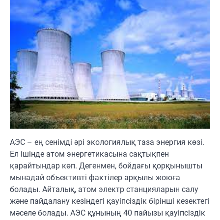
АЭС – ең сенімді әрі экологиялық таза энергия көзі.
Ел ішінде атом энергетикасына сақтықпен
қарайтындар көп. Дегенмен, бойдағы қорқынышты
мынадай объективті фактілер арқылы жоюға
болады. Айталық, атом электр станцияларын салу
және пайдалану кезіндегі қауіпсіздік бірінші кезектегі
мәселе болады. АЭС құнының 40 пайызы қауіпсіздік