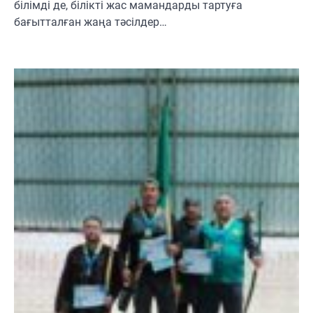
білімді де, білікті жас мамандарды тартуға
бағытталған жаңа тәсілдер…