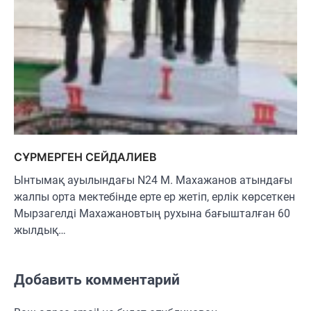
СҰРМЕРГЕН СЕЙДАЛИЕВ
Ынтымақ ауылындағы N24 М. Махажанов атындағы
жалпы орта мектебінде ерте ер жетіп, ерлік көрсеткен
Мырзагелді Махажановтың рухына бағышталған 60
жылдық…
Добавить комментарий