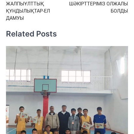
ЖАЛПЫҰЛТТЫҚ
ШӘКІРТТЕРІМІЗ ОЛЖАЛЫ
по
ҚҰНДЫЛЫҚТАР-ЕЛ
БОЛДЫ
записям
ДАМУЫ
Related Posts