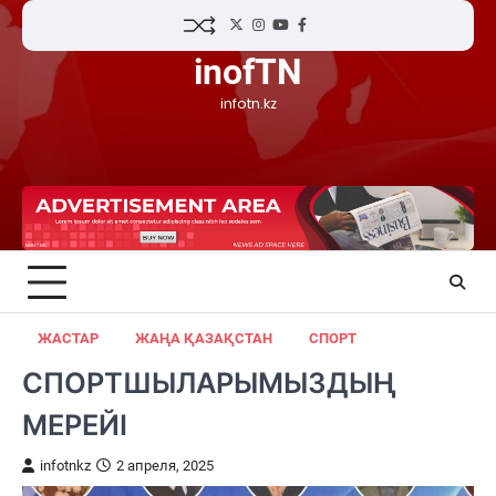
Skip
Twitter
Instagram
YouTube
Facebook
to
inofTN
content
infotn.kz
ЖАСТАР
ЖАҢА ҚАЗАҚСТАН
СПОРТ
СПОРТШЫЛАРЫМЫЗДЫҢ
МЕРЕЙІ
infotnkz
2 апреля, 2025