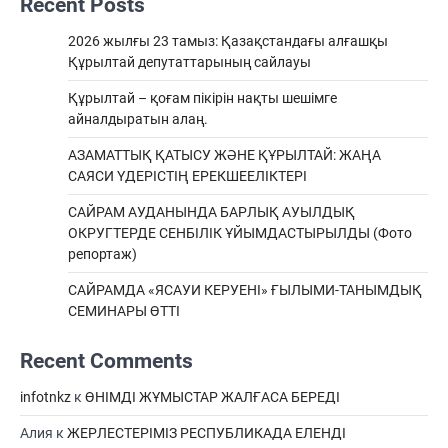
Recent Posts
2026 жылғы 23 тамыз: Қазақстандағы алғашқы
Құрылтай депутаттарының сайлауы
Құрылтай – қоғам пікірін нақты шешімге
айналдыратын алаң.
АЗАМАТТЫҚ ҚАТЫСУ ЖӘНЕ ҚҰРЫЛТАЙ: ЖАҢА
САЯСИ ҮДЕРІСТІҢ ЕРЕКШEЕЛІКТЕРІ
САЙРАМ АУДАНЫНДА БАРЛЫҚ АУЫЛДЫҚ
ОКРУГТЕРДЕ СЕНБІЛІК ҰЙЫМДАСТЫРЫЛДЫ (Фото
репортаж)
САЙРАМДА «ЯСАУИ КЕРУЕНІ» ҒЫЛЫМИ-ТАНЫМДЫҚ
СЕМИНАРЫ ӨТТІ
Recent Comments
infotnkz
к
ӨНІМДІ ЖҰМЫСТАР ЖАЛҒАСА БЕРЕДІ
Алия
к
ЖЕРЛЕСТЕРІМІЗ РЕСПУБЛИКАДА ЕЛЕНДІ