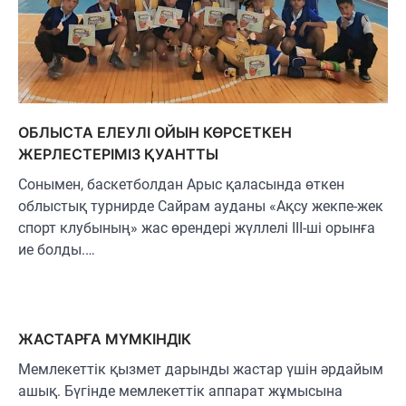
ОБЛЫСТА ЕЛЕУЛІ ОЙЫН КӨРСЕТКЕН
ЖЕРЛЕСТЕРІМІЗ ҚУАНТТЫ
Сонымен, баскетболдан Арыс қаласында өткен
облыстық турнирде Сайрам ауданы «Ақсу жекпе-жек
спорт клубының» жас өрендері жүллелі III-ші орынға
ие болды.…
ЖАСТАРҒА МҮМКІНДІК
Мемлекеттік қызмет дарынды жастар үшін әрдайым
ашық. Бүгінде мемлекеттік аппарат жұмысына