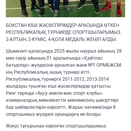
БОКСТАН КІШІ ЖАСӨСПІРІМДЕР АРАСЫНДА ӨТКЕН
РЕСПУБЛИКАЛЫҚ ТУРНИРДЕ СПОРТШЫЛАРЫМЫЗ
2-АЛТЫН, 2-КҮМІС, 4-ҚОЛА МЕДАЛЬ ЖЕҢІП АЛДЫ.
Шымкент қаласында 2025 жылы наурыз айының 28
мен сәуір айының 01 аралығында «Қайтпас
батырлар» жүлдесіне арналған және №1 ОРМБЖСМ-
нің Республикалық ашық турнирі өтті.
Республикалық турнирге 2011-2012, 2013-2014
жылдары туылған кіші жасөспірімдер қатысты.
Ринг төрінде «Ақсу жекпе-жек спорт клубы»
коммуналдық мемлекеттік мекемесінің шәкірттері
бар шеберліктерін көрсетті. Жарыс нәтижесінде 8
спортшымыз жүлделі орындарға ие болды.
Жеңіс тұғырынан көрінген спортшыларымыз: