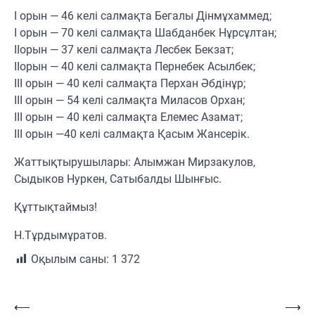
I орын — 46 келі салмақта Бегалы Дінмұхаммед;
I орын — 70 келі салмақта Шабданбек Нұрсұлтан;
IIорын — 37 келі салмақта Лесбек Бекзат;
IIорын — 40 келі салмақта Пернебек Асылбек;
III орын — 40 келі салмақта Перхан Әбдінұр;
III орын — 54 келі салмақта Миласов Орхан;
III орын — 40 келі салмақта Елемес Азамат;
III орын —40 келі салмақта Қасым Жансерік.
Жаттықтырушылары: Алымжан Мирзакулов,
Сыдыков Нуркен, Сатыбалды Шынғыс.
Құттықтаймыз!
Н.Тұрдымұратов.
Оқылым саны:
1 372
Навигация
⟵
⟶