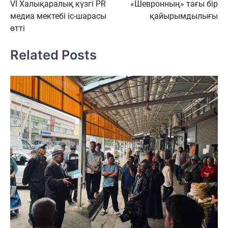
VI Халықаралық күзгі PR
«Шевронның» тағы бір
по
медиа мектебі іс-шарасы
қайырымдылығы
записям
өтті
Related Posts