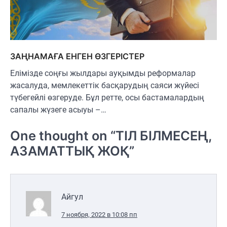
ЗАҢНАМАҒА ЕНГЕН ӨЗГЕРІСТЕР
Елімізде соңғы жылдары ауқымды реформалар
жасалуда, мемлекеттік басқарудың саяси жүйесі
түбегейлі өзгеруде. Бұл ретте, осы бастамалардың
сапалы жүзеге асыуы –…
One thought on “
ТІЛ БІЛМЕСЕҢ,
АЗАМАТТЫҚ ЖОҚ
”
Айгул
7 ноября, 2022 в 10:08 пп