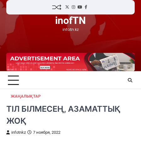
Skip
Twitter
Instagram
YouTube
Facebook
to
inofTN
content
infotn.kz
ЖАҢАЛЫҚТАР
ТІЛ БІЛМЕСЕҢ, АЗАМАТТЫҚ
ЖОҚ
infotnkz
7 ноября, 2022