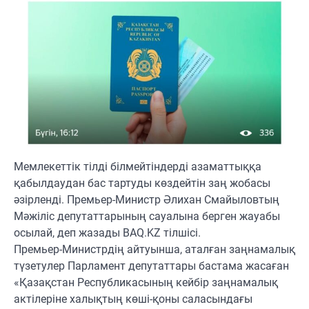
Мемлекеттік тілді білмейтіндерді азаматтыққа
қабылдаудан бас тартуды көздейтін заң жобасы
әзірленді. Премьер-Министр Әлихан Смайыловтың
Мәжіліс депутаттарының сауалына берген жауабы
осылай, деп жазады BAQ.KZ тілшісі.
Премьер-Министрдің айтуынша, аталған заңнамалық
түзетулер Парламент депутаттары бастама жасаған
«Қазақстан Республикасының кейбір заңнамалық
актілеріне халықтың көші-қоны саласындағы