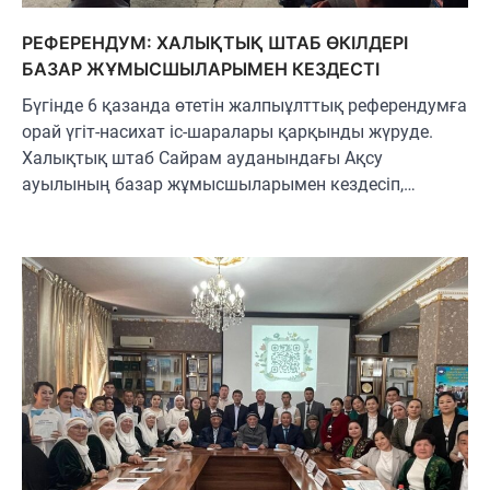
РЕФЕРЕНДУМ: ХАЛЫҚТЫҚ ШТАБ ӨКІЛДЕРІ
БАЗАР ЖҰМЫСШЫЛАРЫМЕН КЕЗДЕСТІ
Бүгінде 6 қазанда өтетін жалпыұлттық референдумға
орай үгіт-насихат іс-шаралары қарқынды жүруде.
Халықтық штаб Сайрам ауданындағы Ақсу
ауылының базар жұмысшыларымен кездесіп,…