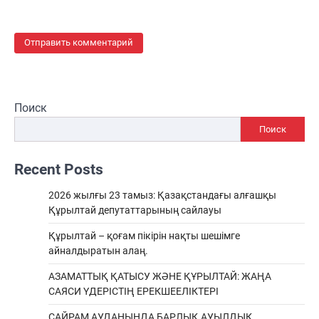
Поиск
Поиск
Recent Posts
2026 жылғы 23 тамыз: Қазақстандағы алғашқы
Құрылтай депутаттарының сайлауы
Құрылтай – қоғам пікірін нақты шешімге
айналдыратын алаң.
АЗАМАТТЫҚ ҚАТЫСУ ЖӘНЕ ҚҰРЫЛТАЙ: ЖАҢА
САЯСИ ҮДЕРІСТІҢ ЕРЕКШEЕЛІКТЕРІ
САЙРАМ АУДАНЫНДА БАРЛЫҚ АУЫЛДЫҚ