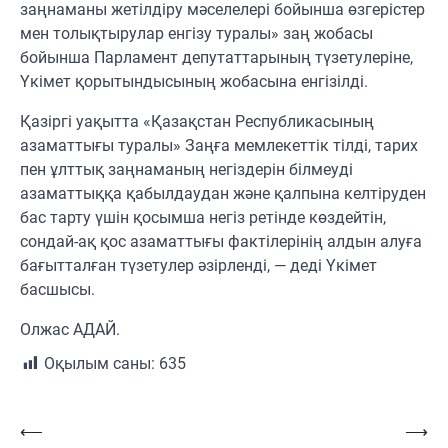
заңнаманы жетілдіру мәселелері бойынша өзгерістер
мен толықтырулар енгізу туралы» заң жобасы
бойынша Парламент депутаттарының түзетулеріне,
Үкімет қорытындысының жобасына енгізілді.
Қазіргі уақытта «Қазақстан Республикасының
азаматтығы туралы» Заңға мемлекеттік тілді, тарих
пен ұлттық заңнаманың негіздерін білмеуді
азаматтыққа қабылдаудан және қалпына келтіруден
бас тарту үшін қосымша негіз ретінде көздейтін,
сондай-ақ қос азаматтығы фактілерінің алдын алуға
бағытталған түзетулер әзірленді, — деді Үкімет
басшысы.
Олжас АДАЙ.
Оқылым саны:
635
Навигация
⟵
⟶