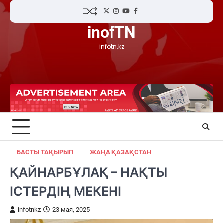
Skip
Twitter
Instagram
YouTube
Facebook
to
inofTN
content
infotn.kz
БАСТЫ ТАҚЫРЫП
ЖАҢА ҚАЗАҚСТАН
ҚАЙНАРБҰЛАҚ – НАҚТЫ
ІСТЕРДІҢ МЕКЕНІ
infotnkz
23 мая, 2025