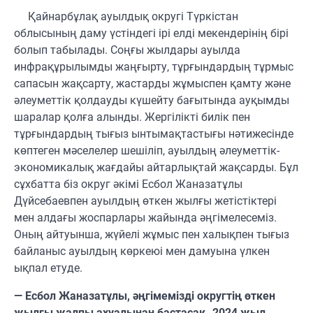
Қайнарбұлақ ауылдық округі Түркістан
облысының даму үстіндегі ірі елді мекендерінің бірі
болып табылады. Соңғы жылдары ауылда
инфрақұрылымды жаңғырту, тұрғындардың тұрмыс
сапасын жақсарту, жастарды жұмыспен қамту және
әлеуметтік қолдауды күшейту бағытында ауқымды
шаралар қолға алынды. Жергілікті билік пен
тұрғындардың тығыз ынтымақтастығы нәтижесінде
көптеген мәселелер шешіліп, ауылдың әлеуметтік-
экономикалық жағдайы айтарлықтай жақсарды. Бұл
сұхбатта біз округ әкімі Есбол Жаназатұлы
Дүйсебаевпен ауылдың өткен жылғы жетістіктері
мен алдағы жоспарлары жайында әңгімелесеміз.
Оның айтуынша, жүйелі жұмыс пен халықпен тығыз
байланыс ауылдың көркеюі мен дамуына үлкен
ықпал етуде.
— Есбол Жаназатұлы, әңгімемізді округтің өткен
жылғы жалпы ахуалынан бастасақ. 2024 жыл