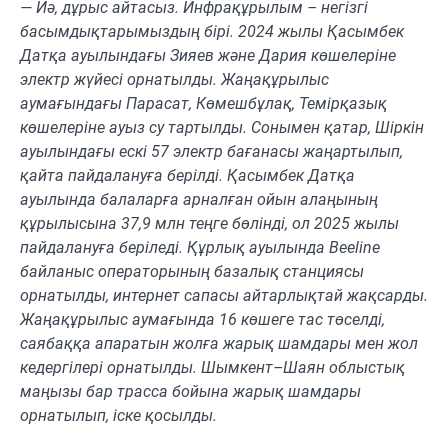
— Иә, дұрыс айтасыз. Инфрақұрылым – негізгі
басымдықтарымыздың бірі. 2024 жылы Қасымбек
Датқа ауылындағы Зияев және Дария көшелеріне
электр жүйесі орнатылды. Жаңақұрылыс
аумағындағы Парасат, Көмешбұлақ, Темірқазық
көшелеріне ауыз су тартылды. Сонымен қатар, Шіркін
ауылындағы ескі 57 электр бағанасы жаңартылып,
қайта пайдалануға берілді. Қасымбек Датқа
ауылында балаларға арналған ойын алаңының
құрылысына 37,9 млн теңге бөлінді, ол 2025 жылы
пайдалануға беріледі. Құрлық ауылында Beeline
байланыс операторының базалық станциясы
орнатылды, интернет сапасы айтарлықтай жақсарды.
Жаңақұрылыс аумағында 16 көшеге тас төселді,
саябаққа апаратын жолға жарық шамдары мен жол
кедергілері орнатылды. Шымкент–Шаян облыстық
маңызы бар трасса бойына жарық шамдары
орнатылып, іске қосылды.