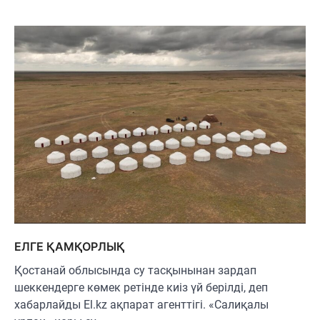
ЕЛГЕ ҚАМҚОРЛЫҚ
Қостанай облысында су тасқынынан зардап
шеккендерге көмек ретінде киіз үй берілді, деп
хабарлайды El.kz ақпарат агенттігі. «Салиқалы