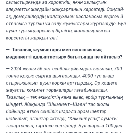
салыстырғанда аз көрсеткіш, яғни халықтың
әлеуметтік жағдайы жақсарғанын көрсетеді. Сондай-
ақ, демеушілердің қолдауымен баспанасыз жүрген 3
отбасыға тұрғын үй салу жұмыстары жүргізілуде. Бұл
ауыл тұрғындарының бірлігін, жанашырлығын
көрсететін жарқын үлгі.
— Тазалық жұмыстары мен экологиялық
мәдениетті қалыптастыру бағытында не айтасыз?
—
2024 жылы 56 рет сенбілік ұйымдастырылып, 700
тонна қоқыс сыртқа шығарылды. 4000 түп ағаш
отырғызылып, ауыл көркін арттырдық. Әр көшеге
жауапты комитет төрағалары тағайындалды.
Тазалық – тек әкімдіктің ғана емес, әрбір тұрғынның
міндеті. Жақында “Шымкент–Шаян” тас жолы
бойында өткен сенбілік шарада арам шөптер
шабылып, ағаштар әктелді, “Көмешбұлақ” аумағы
тазартылып, тәртіпке келтірілді. Бұл шараға 100-ден
астам адам мен 5 арнайы техника жұмылдырылды,