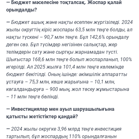
— Бюджет мәселесіне тоқталсақ. Жоспар қалай
орындалды?
—
Бюджет ашық және нақты есеппен жүргізіледі. 2024
жылы округтің кіріс жоспары 63,5 млн теңге болды, ал
нақты түскені – 90,7 млн теңге. Бұл 142,6% орындалу
деген сөз. Бұл түсімдер негізінен салықтар, жер
телімдерін сату және сыртқы жарнамадан түсті.
Шығыстар 168,6 млн теңге болып жоспарланып, 100%
игерілді. Ал 2025 жылға 101,4 млн теңге көлемінде
бюджет бекітілді. Оның ішінде: әкімшілік аппаратты
ұстауға – 75,3 млн, көше жарығына – 10,1 млн,
көгалдандыруға – 900 мың, жол төсеу жұмыстарына
– 11 млн теңге бөлінді.
— Инвестициялар мен ауыл шаруашылығына
қатысты жетістіктер қандай?
—
2024 жылы округке 3,96 млрд теңге инвестиция
тартылып, бұл жоспардың 110% орындалғанын