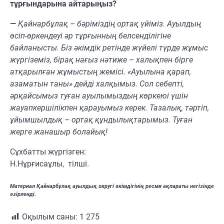
тұрғындарына айтарыңыз?
—
Қайнарбұлақ – бәріміздің ортақ үйіміз. Ауылдың
өсіп-өркендеуі әр тұрғынның белсенділігіне
байланысты. Біз әкімдік ретінде жүйелі түрде жұмыс
жүргіземіз, бірақ нағыз нәтиже – халықпен бірге
атқарылған жұмыстың жемісі. «Ауылына қарап,
азаматын таны» дейді халқымыз. Сол себепті,
әрқайсымыз туған ауылымыздың көркеюі үшін
жауапкершілікпен қарауымыз керек. Тазалық, тәртіп,
ұйымшылдық – ортақ құндылықтарымыз. Туған
жерге жанашыр болайық!
Сұхбатты жүргізген:
Н.Нұрғисаұлы, тілші.
Материал Қайнарбұлақ ауылдық округі әкімдігінің ресми ақпараты негізінде
әзірленді.
Оқылым саны:
1 275