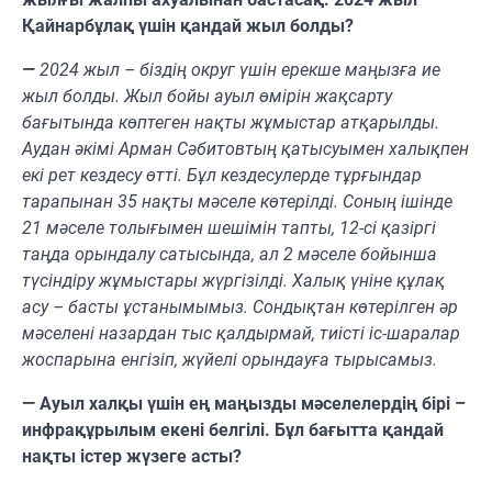
Қайнарбұлақ үшін қандай жыл болды?
—
2024 жыл – біздің округ үшін ерекше маңызға ие
жыл болды. Жыл бойы ауыл өмірін жақсарту
бағытында көптеген нақты жұмыстар атқарылды.
Аудан әкімі Арман Сәбитовтың қатысуымен халықпен
екі рет кездесу өтті. Бұл кездесулерде тұрғындар
тарапынан 35 нақты мәселе көтерілді. Соның ішінде
21 мәселе толығымен шешімін тапты, 12-сі қазіргі
таңда орындалу сатысында, ал 2 мәселе бойынша
түсіндіру жұмыстары жүргізілді. Халық үніне құлақ
асу – басты ұстанымымыз. Сондықтан көтерілген әр
мәселені назардан тыс қалдырмай, тиісті іс-шаралар
жоспарына енгізіп, жүйелі орындауға тырысамыз.
— Ауыл халқы үшін ең маңызды мәселелердің бірі –
инфрақұрылым екені белгілі. Бұл бағытта қандай
нақты істер жүзеге асты?