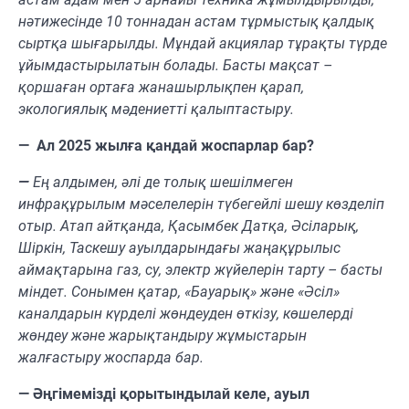
нәтижесінде 10 тоннадан астам тұрмыстық қалдық
сыртқа шығарылды. Мұндай акциялар тұрақты түрде
ұйымдастырылатын болады. Басты мақсат –
қоршаған ортаға жанашырлықпен қарап,
экологиялық мәдениетті қалыптастыру.
— Ал 2025 жылға қандай жоспарлар бар?
—
Ең алдымен, әлі де толық шешілмеген
инфрақұрылым мәселелерін түбегейлі шешу көзделіп
отыр. Атап айтқанда, Қасымбек Датқа, Әсіларық,
Шіркін, Таскешу ауылдарындағы жаңақұрылыс
аймақтарына газ, су, электр жүйелерін тарту – басты
міндет. Сонымен қатар, «Бауарық» және «Әсіл»
каналдарын күрделі жөндеуден өткізу, көшелерді
жөндеу және жарықтандыру жұмыстарын
жалғастыру жоспарда бар.
— Әңгімемізді қорытындылай келе, ауыл