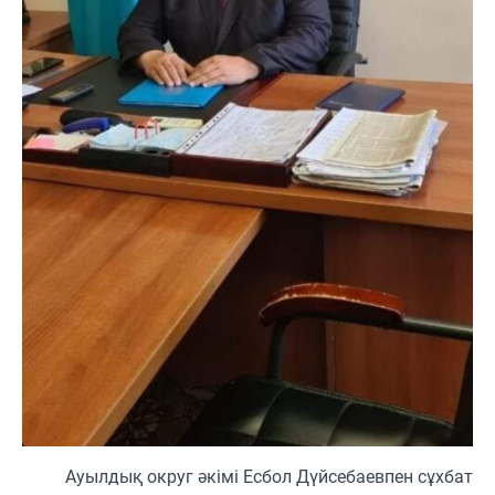
Ауылдық округ әкімі Есбол Дүйсебаевпен сұхбат