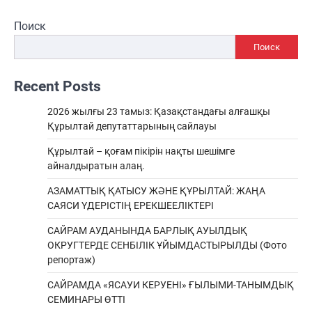
Поиск
Поиск
Recent Posts
2026 жылғы 23 тамыз: Қазақстандағы алғашқы
Құрылтай депутаттарының сайлауы
Құрылтай – қоғам пікірін нақты шешімге
айналдыратын алаң.
АЗАМАТТЫҚ ҚАТЫСУ ЖӘНЕ ҚҰРЫЛТАЙ: ЖАҢА
САЯСИ ҮДЕРІСТІҢ ЕРЕКШEЕЛІКТЕРІ
САЙРАМ АУДАНЫНДА БАРЛЫҚ АУЫЛДЫҚ
ОКРУГТЕРДЕ СЕНБІЛІК ҰЙЫМДАСТЫРЫЛДЫ (Фото
репортаж)
САЙРАМДА «ЯСАУИ КЕРУЕНІ» ҒЫЛЫМИ-ТАНЫМДЫҚ
СЕМИНАРЫ ӨТТІ