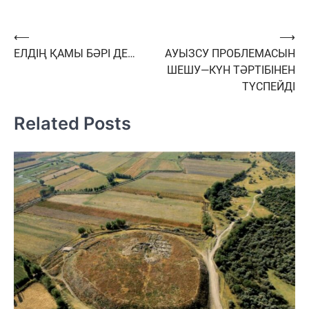
Навигация
⟵
⟶
ЕЛДІҢ ҚАМЫ БӘРІ ДЕ…
АУЫЗСУ ПРОБЛЕМАСЫН
по
ШЕШУ—КҮН ТӘРТІБІНЕН
записям
ТҮСПЕЙДІ
Related Posts