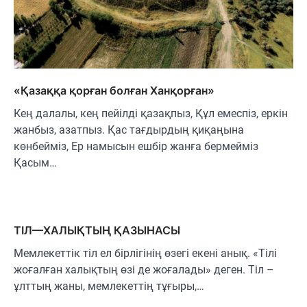
«Қазаққа қорған болған Ханқорған»
Кең далалы, кең пейілді қазақпыз, Құл емеспіз, еркін
жанбыз, азатпыз. Қас тағдырдың қиқаңына
көнбейміз, Ер намысын ешбір жанға бермейміз
Қасым…
ТІЛ—ХАЛЫҚТЫҢ ҚАЗЫНАСЫ
Мемлекеттік тіл ел бірлігінің өзегі екені анық. «Тілі
жоғалған халықтың өзі де жоғалады» деген. Тіл –
ұлттың жаны, мемлекеттің тұғыры,…