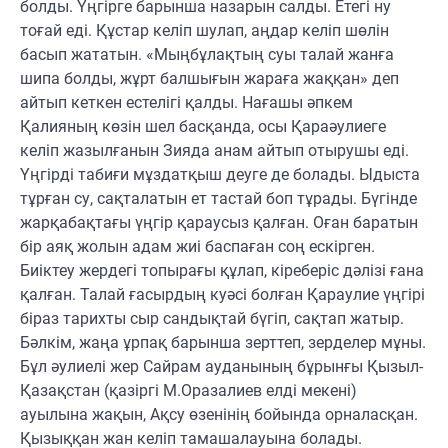
болды. Үңгірге барынша назарын салды. Етегі ну
тоғай еді. Құстар келіп шулап, аңдар келіп шөлін
басып жататын. «Мыңбұлақтың суы талай жанға
шипа болды, жұрт балшығын жараға жаққан» деп
айтып кеткен естелігі қалды. Нағашы әпкем
Қалияның көзін шел басқанда, осы Қараәулиеге
келіп жазылғанын Зияда анам айтып отырушы еді.
Үңгірді табиғи мұздатқыш деуге де болады. Ыдыста
тұрған су, сақталатын ет тастай боп тұрады. Бүгінде
жарқабақтағы үңгір қараусыз қалған. Оған баратын
бір аяқ жолын адам жиі баспаған соң ескірген.
Биіктеу жердегі топырағы құлап, кіреберіс дәлізі ғана
қалған. Талай ғасырдың куәсі болған Қараулие үңгірі
біраз тарихты сыр сандықтай бүгіп, сақтап жатыр.
Бәлкім, жаңа ұрпақ барынша зерттеп, зерделер мұны.
Бұл әулиелі жер Сайрам ауданының бұрынғы Қызыл-
Қазақстан (қазіргі М.Оразалиев елді мекені)
ауылына жақын, Ақсу өзенінің бойында орналасқан.
Қызыққан жан келіп тамашалауына болады.