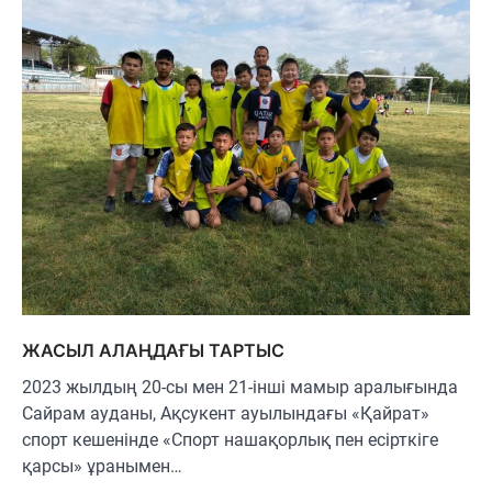
ЖАСЫЛ АЛАҢДАҒЫ ТАРТЫС
2023 жылдың 20-сы мен 21-інші мамыр аралығында
Сайрам ауданы, Ақсукент ауылындағы «Қайрат»
спорт кешенінде «Спорт нашақорлық пен есірткіге
қарсы» ұранымен…