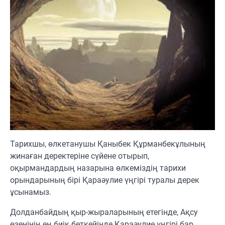
Тарихшы, өлкетанушы Қаныбек Құрманбекұлының
жинаған деректеріне сүйене отырып,
оқырмандардың назарына өлкеміздің тарихи
орындарының бірі Қараәулие үңгірі туралы дерек
ұсынамыз.
Долданбайдың қыр-жыраларының етегінде, Ақсу
өзенінің ең биік беткейінде Қараәулие үңгірі бар.