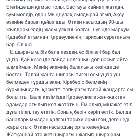
Етегінде ши қамыс толы. Бастауы қайнап жатқан,
суы мөлдір, одан Мыңбұлақ сылдырай ағып, Ақсу
өзеніне барып құйылады. Өткен ғасырдың 90-шы
жылдары елдің жасы үлкені болған, бүгінде марқұм
Құдабай атамнан Қараәулиенің тарихын сұрағаным
бар. Ол кісі:
—Е, шырағым, біз бала кезден, ес білгелі бар бұл
үңгір. Қай кезеңде пайда болғанын дөп басып айта
алмаймын. Менің әкемнің балалығы кезінде де
болған. Талай жанға шипасы тиген осы үңгір үш
бөлмеден тұрады екен. Кіреберіс бөлменің
бұрышындағы қасиетті топырағы талай жандарға ем
болыпты. Бала кезімізде Қараәулиеге жан-жақтан
адамдар ағылып кеп жататын. Ем алып, мінәжәт етіп,
дұға тілеп, тәу ететін. Соның бәрін көріп өстік. Бұл да
бабаларымыздан қалған тарихи орын ғой,-деген еді
жарықтық. Өткен ғасырдың орта кезеңінде
Жатқанбай ата жеті шырағын жағып, шырақшы