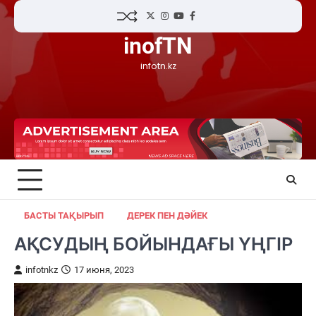
Skip
Twitter
Instagram
YouTube
Facebook
to
inofTN
content
infotn.kz
БАСТЫ ТАҚЫРЫП
ДЕРЕК ПЕН ДӘЙЕК
АҚСУДЫҢ БОЙЫНДАҒЫ ҮҢГІР
infotnkz
17 июня, 2023