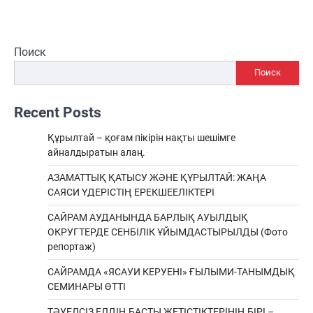
Поиск
Поиск
Recent Posts
Құрылтай – қоғам пікірін нақты шешімге
айналдыратын алаң.
АЗАМАТТЫҚ ҚАТЫСУ ЖӘНЕ ҚҰРЫЛТАЙ: ЖАҢА
САЯСИ ҮДЕРІСТІҢ ЕРЕКШEЕЛІКТЕРІ
САЙРАМ АУДАНЫНДА БАРЛЫҚ АУЫЛДЫҚ
ОКРУГТЕРДЕ СЕНБІЛІК ҰЙЫМДАСТЫРЫЛДЫ (Фото
репортаж)
САЙРАМДА «ЯСАУИ КЕРУЕНІ» ҒЫЛЫМИ-ТАНЫМДЫҚ
СЕМИНАРЫ ӨТТІ
ТӘУЕЛСІЗ ЕЛДІҢ БАСТЫ ЖЕТІСТІКТЕРІНІҢ БІРІ –