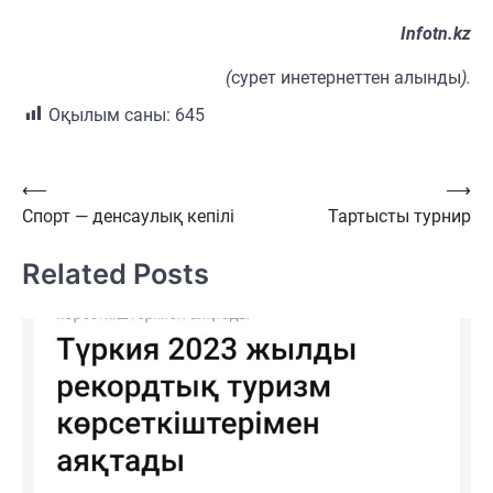
Іnfotn.kz
(
сурет инетернеттен алынды
).
Оқылым саны:
645
Навигация
⟵
⟶
Спорт — денсаулық кепілі
Тартысты турнир
по
записям
Related Posts