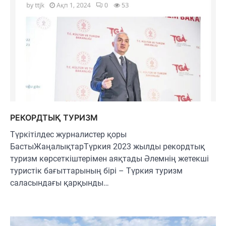
РЕКОРДТЫҚ ТУРИЗМ
Түркітілдес журналистер қоры
БастыЖаңалықтарТүркия 2023 жылды рекордтық
туризм көрсеткіштерімен аяқтады Әлемнің жетекші
туристік бағыттарының бірі – Түркия туризм
саласындағы қарқынды…