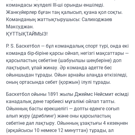
командасы жүлделі III-ші орынды еншіледі.
Жанкүйерлер бұған таң қалысып, қуана қол соқты.
Команданың жаттықтырушысы: Салиходжаев
Максуджан.
ҚҰТТЫҚТАЙМЫЗ!
P. S. Баскетбол — бұл командалық спорт түрі, онда екі
команда бір-біріне қарсы ойнап, негізгі мақсаттары —
қарсыластың себетіне (шабуылшы шеңберіне) доп
лақтырып, ұпай жинау. Әр команда әдетте бес
ойыншыдан тұрады. Ойын арнайы алаңда өткізіледі,
оның ортасында себет (қоржын) ілулі тұрады.
Баскетбол ойыны 1891 жылы Джеймс Нейсмит есімді
канадалық дене тәрбиесі мұғалімі ойлап тапты.
Ойынның басты ерекшелігі — допты еденге соғып
алып жүру (дриблинг) және оны қарсыластың
себетіне дәл лақтыру. Ойынның ұзақтығы 4 кезеңнен
(әрқайсысы 10 немесе 12 минуттан) тұрады, ал