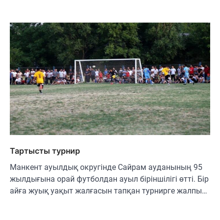
Тартысты турнир
Манкент ауылдық округінде Сайрам ауданының 95
жылдығына орай футболдан ауыл біріншілігі өтті. Бір
айға жуық уақыт жалғасын тапқан турнирге жалпы…