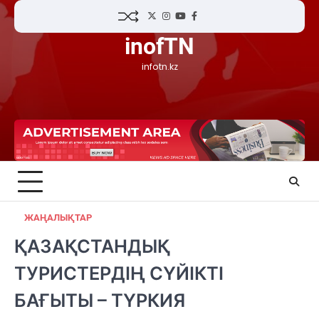
Skip
Twitter
Instagram
YouTube
Facebook
to
inofTN
content
infotn.kz
ЖАҢАЛЫҚТАР
ҚАЗАҚСТАНДЫҚ
ТУРИСТЕРДІҢ СҮЙІКТІ
БАҒЫТЫ – ТҮРКИЯ