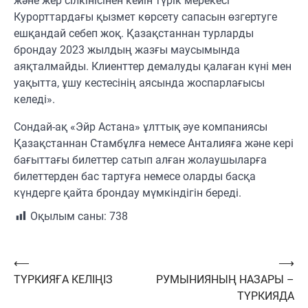
және жер сілкінісінен кейін түрік мерекесі
Курорттардағы қызмет көрсету сапасын өзгертуге
ешқандай себеп жоқ. Қазақстаннан турларды
брондау 2023 жылдың жазғы маусымында
аяқталмайды. Клиенттер демалуды қалаған күні мен
уақытта, ұшу кестесінің аясында жоспарлағысы
келеді».
Сондай-ақ «Эйр Астана» ұлттық әуе компаниясы
Қазақстаннан Стамбұлға немесе Анталияға және кері
бағыттағы билеттер сатып алған жолаушыларға
билеттерден бас тартуға немесе оларды басқа
күндерге қайта брондау мүмкіндігін береді.
Оқылым саны:
738
Навигация
⟵
⟶
ТҮРКИЯҒА КЕЛІҢІЗ
РУМЫНИЯНЫҢ НАЗАРЫ –
по
ТҮРКИЯДА
записям