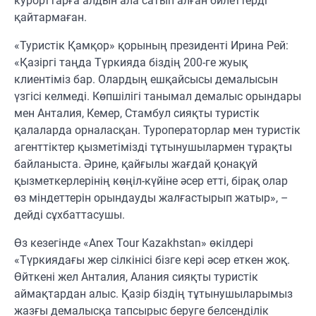
курорттарға алдын ала сатып алған билеттерді
қайтармаған.
«Туристік Қамқор» қорының президенті Ирина Рей:
«Қазіргі таңда Түркияда біздің 200-ге жуық
клиентіміз бар. Олардың ешқайсысы демалысын
үзгісі келмеді. Көпшілігі танымал демалыс орындары
мен Анталия, Кемер, Стамбул сияқты туристік
қалаларда орналасқан. Туроператорлар мен туристік
агенттіктер қызметімізді тұтынушылармен тұрақты
байланыста. Әрине, қайғылы жағдай қонақүй
қызметкерлерінің көңіл-күйіне әсер етті, бірақ олар
өз міндеттерін орындауды жалғастырып жатыр», –
дейді сұхбаттасушы.
Өз кезегінде «Anex Tour Kazakhstan» өкілдері
«Түркиядағы жер сілкінісі бізге кері әсер еткен жоқ.
Өйткені жел Анталия, Алания сияқты туристік
аймақтардан алыс. Қазір біздің тұтынушыларымыз
жазғы демалысқа тапсырыс беруге белсенділік