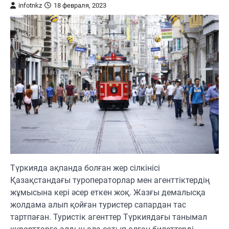
infotnkz
18 февраля, 2023
Түркияда ақпанда болған жер сілкінісі
Қазақстандағы туроператорлар мен агенттіктердің
жұмысына кері әсер еткен жоқ. Жазғы демалысқа
жолдама алып қойған туристер сапардан тас
тартпаған. Туристік агенттер Түркиядағы танымал