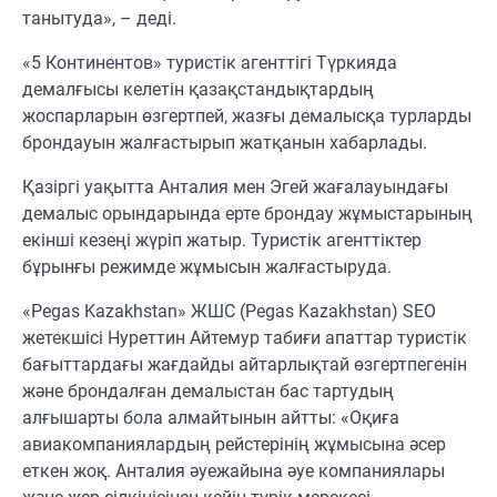
танытуда», – деді.
«5 Континентов» туристік агенттігі Түркияда
демалғысы келетін қазақстандықтардың
жоспарларын өзгертпей, жазғы демалысқа турларды
брондауын жалғастырып жатқанын хабарлады.
Қазіргі уақытта Анталия мен Эгей жағалауындағы
демалыс орындарында ерте брондау жұмыстарының
екінші кезеңі жүріп жатыр. Туристік агенттіктер
бұрынғы режимде жұмысын жалғастыруда.
«Pegas Kazakhstan» ЖШС (Pegas Kazakhstan) SEO
жетекшісі Нуреттин Айтемур табиғи апаттар туристік
бағыттардағы жағдайды айтарлықтай өзгертпегенін
және брондалған демалыстан бас тартудың
алғышарты бола алмайтынын айтты: «Оқиға
авиакомпаниялардың рейстерінің жұмысына әсер
еткен жоқ. Анталия әуежайына әуе компаниялары