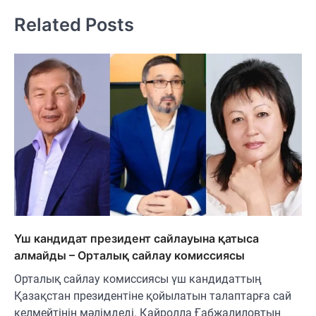
Related Posts
Үш кандидат президент сайлауына қатыса
алмайды – Орталық сайлау комиссиясы
Орталық сайлау комиссиясы үш кандидаттың
Қазақстан президентіне қойылатын талаптарға сай
келмейтінін мәлімдеді. Қайролла Ғабжалиловтың