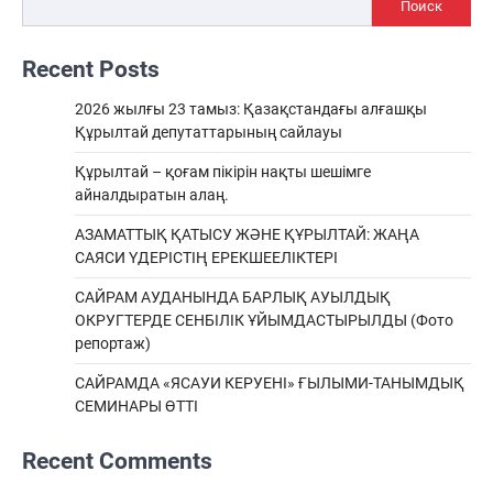
Поиск
Recent Posts
2026 жылғы 23 тамыз: Қазақстандағы алғашқы
Құрылтай депутаттарының сайлауы
Құрылтай – қоғам пікірін нақты шешімге
айналдыратын алаң.
АЗАМАТТЫҚ ҚАТЫСУ ЖӘНЕ ҚҰРЫЛТАЙ: ЖАҢА
САЯСИ ҮДЕРІСТІҢ ЕРЕКШEЕЛІКТЕРІ
САЙРАМ АУДАНЫНДА БАРЛЫҚ АУЫЛДЫҚ
ОКРУГТЕРДЕ СЕНБІЛІК ҰЙЫМДАСТЫРЫЛДЫ (Фото
репортаж)
САЙРАМДА «ЯСАУИ КЕРУЕНІ» ҒЫЛЫМИ-ТАНЫМДЫҚ
СЕМИНАРЫ ӨТТІ
Recent Comments