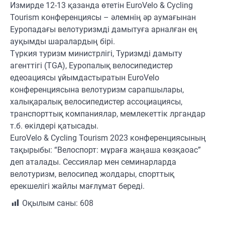
Измирде 12-13 қазанда өтетін EuroVelo & Cycling
Tourism конференциясы – әлемнің әр аумағынан
Еуропадағы велотуризмді дамытуға арналған ең
ауқымды шаралардың бірі.
Түркия туризм министрлігі, Туризмді дамыту
агенттігі (TGA), Еуропалық велосипедистер
едеоациясы ұйымдастыратын EuroVelo
конференциясына велотуризм сарапшылары,
халықаралық велосипедистер ассоциациясы,
транспорттық компаниялар, мемлекеттік лргандар
т.б. өкілдері қатысады.
EuroVelo & Cycling Tourism 2023 конференциясының
тақырыбы: “Велоспорт: мұраға жаңаша көзқаоас”
деп аталады. Сессиялар мен семинарларда
велотуризм, велосипед жолдары, спорттық
ерекшелігі жайлы мағлұмат береді.
Оқылым саны:
608