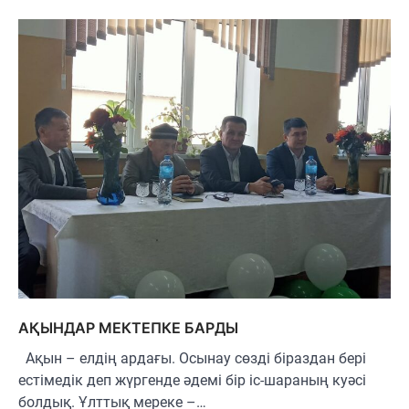
АҚЫНДАР МЕКТЕПКЕ БАРДЫ
Ақын – елдің ардағы. Осынау сөзді біраздан бері
естімедік деп жүргенде әдемі бір іс-шараның куәсі
болдық. Ұлттық мереке –…