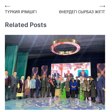
Навигация
⟵
⟶
ТҮРКИЯ ІРІМШІГІ
ӨНЕРДЕГІ СЫРБАЗ ЖІГІТ
по
записям
Related Posts