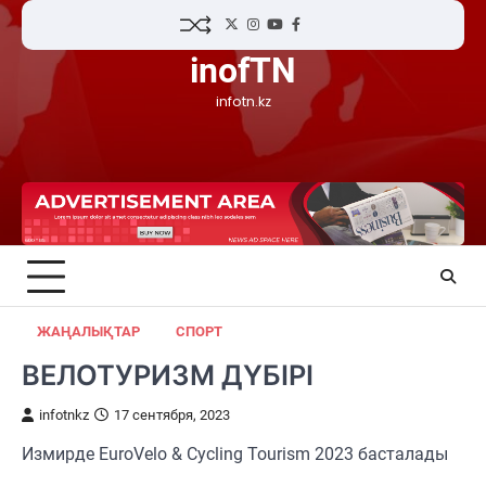
Skip
Twitter
Instagram
YouTube
Facebook
to
inofTN
content
infotn.kz
ЖАҢАЛЫҚТАР
СПОРТ
ВЕЛОТУРИЗМ ДҮБІРІ
infotnkz
17 сентября, 2023
Измирде EuroVelo & Cycling Tourism 2023 басталады