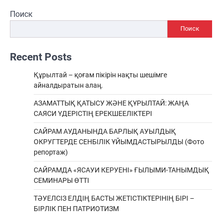
Поиск
Поиск
Recent Posts
Құрылтай – қоғам пікірін нақты шешімге
айналдыратын алаң.
АЗАМАТТЫҚ ҚАТЫСУ ЖӘНЕ ҚҰРЫЛТАЙ: ЖАҢА
САЯСИ ҮДЕРІСТІҢ ЕРЕКШEЕЛІКТЕРІ
САЙРАМ АУДАНЫНДА БАРЛЫҚ АУЫЛДЫҚ
ОКРУГТЕРДЕ СЕНБІЛІК ҰЙЫМДАСТЫРЫЛДЫ (Фото
репортаж)
САЙРАМДА «ЯСАУИ КЕРУЕНІ» ҒЫЛЫМИ-ТАНЫМДЫҚ
СЕМИНАРЫ ӨТТІ
ТӘУЕЛСІЗ ЕЛДІҢ БАСТЫ ЖЕТІСТІКТЕРІНІҢ БІРІ –
БІРЛІК ПЕН ПАТРИОТИЗМ