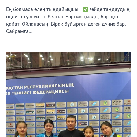
Ең болмаса өлең тыңдайықшы…
Кейде таңдаудың
оңайға түспейтіні белгілі. Бәрі маңызды, бәрі қат-
қабат. Ойланасың. Бірақ бұйырған деген дүние бар.
Сайрамға…