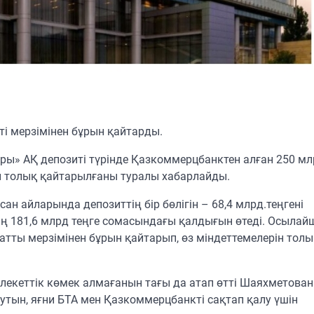
ті мерзімінен бұрын қайтарды.
ы» АҚ депозиті түрінде Қазкоммерцбанктен алған 250 мл
н толық қайтарылғаны туралы хабарлайды.
н айларында депозиттің бір бөлігін – 68,4 млрд.теңгені
ің 181,6 млрд теңге сомасындағы қалдығын өтеді. Осылайш
тты мерзімінен бұрын қайтарып, өз міндеттемелерін толы
лекеттік көмек алмағанын тағы да атап өтті Шаяхметова
утын, яғни БТА мен Қазкоммерцбанкті сақтап қалу үшін