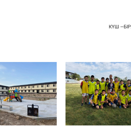
КҮШ —БІР