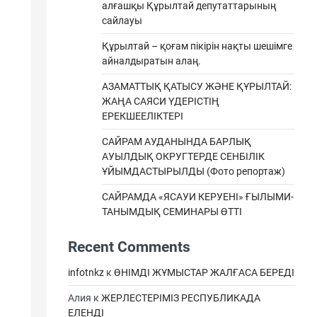
алғашқы Құрылтай депутаттарының
сайлауы
Құрылтай – қоғам пікірін нақты шешімге
айналдыратын алаң.
АЗАМАТТЫҚ ҚАТЫСУ ЖӘНЕ ҚҰРЫЛТАЙ:
ЖАҢА САЯСИ ҮДЕРІСТІҢ
ЕРЕКШEЕЛІКТЕРІ
САЙРАМ АУДАНЫНДА БАРЛЫҚ
АУЫЛДЫҚ ОКРУГТЕРДЕ СЕНБІЛІК
ҰЙЫМДАСТЫРЫЛДЫ (Фото репортаж)
САЙРАМДА «ЯСАУИ КЕРУЕНІ» ҒЫЛЫМИ-
ТАНЫМДЫҚ СЕМИНАРЫ ӨТТІ
Recent Comments
infotnkz
к
ӨНІМДІ ЖҰМЫСТАР ЖАЛҒАСА БЕРЕДІ
Алия
к
ЖЕРЛЕСТЕРІМІЗ РЕСПУБЛИКАДА
ЕЛЕНДІ