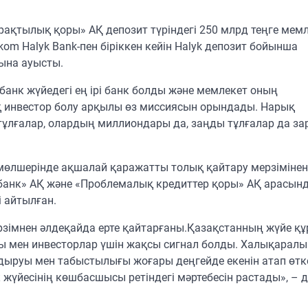
рақтылық қоры» АҚ депозит түріндегі 250 млрд теңге мемл
m Halyk Bank-пен біріккен кейін Halyk депозит бойынша
сына ауысты.
банк жүйедегі ең ірі банк болды және мемлекет оның
қ инвестор болу арқылы өз миссиясын орындады. Нарық
тұлғалар, олардың миллиондары да, заңды тұлғалар да за
 мөлшерінде ақшалай қаражатты толық қайтару мерзіміне
анк» АҚ және «Проблемалық кредиттер қоры» АҚ арасын
 айтылған.
ерзімнен әлдеқайда ерте қайтарғаны.Қазақстанның жүйе қ
ы мен инвесторлар үшін жақсы сигнал болды. Халықаралы
андыруы мен табыстылығы жоғары деңгейде екенін атап өтк
жүйесінің көшбасшысы ретіндегі мәртебесін растады», – 