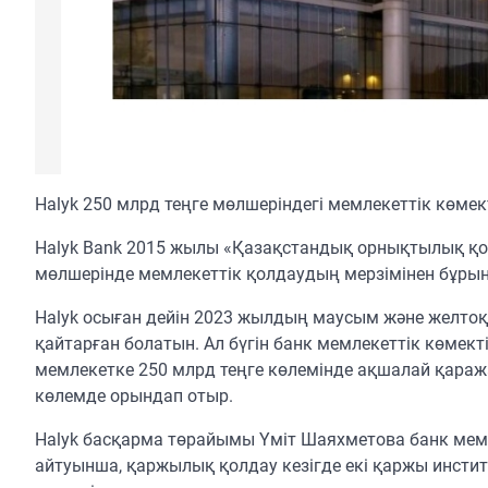
Halyk 250 млрд теңге мөлшеріндегі мемлекеттік көмек
Halyk Bank 2015 жылы «Қазақстандық орнықтылық қор
мөлшерінде мемлекеттік қолдаудың мерзімінен бұры
Halyk осыған дейін 2023 жылдың маусым және желтоқса
қайтарған болатын. Ал бүгін банк мемлекеттік көмект
мемлекетке 250 млрд теңге көлемінде ақшалай қаража
көлемде орындап отыр.
Halyk басқарма төрайымы Үміт Шаяхметова банк мем
айтуынша, қаржылық қолдау кезігде екі қаржы инстит