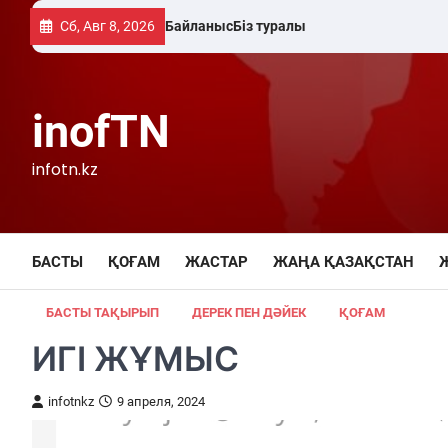
Skip
Сб, Авг 8, 2026
Байланыс
Біз туралы
to
content
inofTN
infotn.kz
БАСТЫ
ҚОҒАМ
ЖАСТАР
ЖАҢА ҚАЗАҚСТАН
БАСТЫ ТАҚЫРЫП
ДЕРЕК ПЕН ДӘЙЕК
ҚОҒАМ
ИГІ ЖҰМЫС
infotnkz
9 апреля, 2024