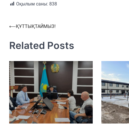
Оқылым саны:
838
Навигация
⟵
ҚҰТТЫҚТАЙМЫЗ!
по
Related Posts
записям