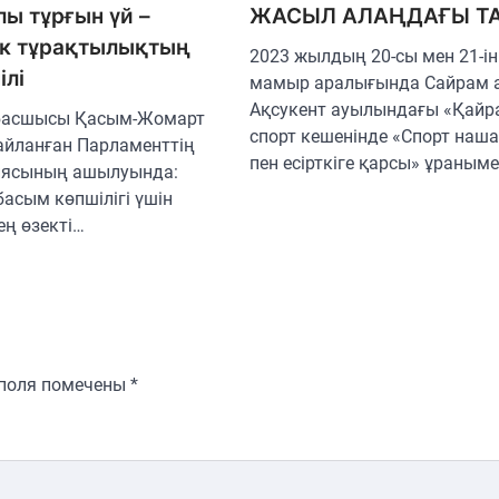
ы тұрғын үй –
ЖАСЫЛ АЛАҢДАҒЫ Т
ік тұрақтылықтың
2023 жылдың 20-сы мен 21-ін
ілі
мамыр аралығында Сайрам 
Ақсукент ауылындағы «Қайр
басшысы Қасым-Жомарт
спорт кешенінде «Спорт наш
сайланған Парламенттің
пен есірткіге қарсы» ұраным
сиясының ашылуында:
асым көпшілігі үшін
ең өзекті…
 поля помечены
*