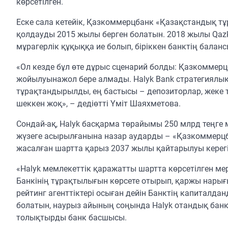
көрсетілген.
Еске сала кетейік, Қазкоммерцбанк «Қазақстандық тұ
қолдауды 2015 жылы берген болатын. 2018 жылы Qazko
мұрагерлік құқыққа ие болып, біріккен банктің балан
«Ол кезде бұл өте дұрыс сценарий болды: Қазкоммерц
жойылуынажол бере алмады. Halyk Bank стратегиялы
тұрақтандырылды, ең бастысы – депозиторлар, жеке 
шеккен жоқ», – дедіөтті Үміт Шаяхметова.
Сондай-ақ, Halyk басқарма төрайымы 250 млрд теңге
жүзеге асырылғанына назар аударды – «Қазкоммерцб
жасалған шартта қарыз 2037 жылы қайтарылуы керегі
«Halyk мемлекеттік қаражатты шартта көрсетілген м
Банкінің тұрақтылығын көрсете отырып, қаржы нарығ
рейтинг агенттіктері осыған дейін Банктің капиталд
болатын, наурыз айының соңында Halyk отандық банк 
толықтырды банк басшысы.