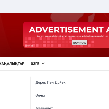
ЖАҢАЛЫҚТАР
ӨЗГЕ
Дерек Пен Дәйек
Әлем
Мәдениет