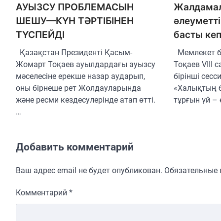
АУЫЗСУ ПРОБЛЕМАСЫН
Жалдамал
ШЕШУ—КҮН ТӘРТІБІНЕН
әлеуметт
ТҮСПЕЙДІ
басты кеп
Қазақстан Президенті Қасым-
Мемлекет 
Жомарт Тоқаев ауылдардағы ауызсу
Тоқаев VIII 
мәселесіне ерекше назар аударып,
бірінші сес
оны бірнеше рет Жолдауларында
«Халықтың б
және ресми кездесулерінде атап өтті.
тұрғын үй – 
…
Добавить комментарий
Ваш адрес email не будет опубликован.
Обязательные
Комментарий
*