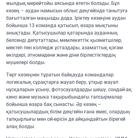
жылдық мерейтойы аясында өтетін болады. Бұл
кезең – аудан намысын облыс деңгейінде танытуға
бағытталған маңызды дода. Іріктеу кезеңіне аудан
бойынша 13 команда қатысып, өзара мықтыны
анықтады. Қатысушылар қатарында ауданның
белсенді депутаттары, мемлекеттік қызметшілер,
мектеп пен колледж ұстаздары, азаматтық қоғам
өкілдері, этномәдени және діни бірлестіктердің
мүшелері болды.
Төрт кезеңнен тұратын байқауда командалар
логикалық сұрақтарға жауап беру, ұтқыр жауап
нұсқаларын ұсыну, фотосауалдарды шешу, сондай-ақ
кино және музыка тақырыбындағы тапсырмалар
бойынша өзара бақ сынасты. Әр кезең –
қатысушылардың білім деңгейін ғана емес, олардың
тапқырлығы мен ой-өрісін де айқындайтын бірегей
алаң болды.