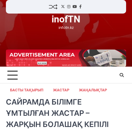
Skip
Twitter
Instagram
YouTube
Facebook
to
inofTN
content
infotn.kz
БАСТЫ ТАҚЫРЫП
ЖАСТАР
ЖАҢАЛЫҚТАР
САЙРАМДА БІЛІМГЕ
ҰМТЫЛҒАН ЖАСТАР –
ЖАРҚЫН БОЛАШАҚ КЕПІЛІ