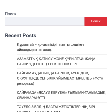
Поиск
Поиск
Recent Posts
Құрылтай – қоғам пікірін нақты шешімге
айналдыратын алаң.
АЗАМАТТЫҚ ҚАТЫСУ ЖӘНЕ ҚҰРЫЛТАЙ: ЖАҢА
САЯСИ ҮДЕРІСТІҢ ЕРЕКШEЕЛІКТЕРІ
САЙРАМ АУДАНЫНДА БАРЛЫҚ АУЫЛДЫҚ
ОКРУГТЕРДЕ СЕНБІЛІК ҰЙЫМДАСТЫРЫЛДЫ (Фото
репортаж)
САЙРАМДА «ЯСАУИ КЕРУЕНІ» ҒЫЛЫМИ-ТАНЫМДЫҚ
СЕМИНАРЫ ӨТТІ
ТӘУЕЛСІЗ ЕЛДІҢ БАСТЫ ЖЕТІСТІКТЕРІНІҢ БІРІ –
БІРЛІК ПЕН ПАТРИОТИЗМ