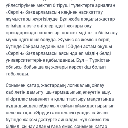
үйлестіруімен мектеп бітіруші түлектерге арналған
«Серпін» бағдарламасын кеңінен насихаттау
жұмыстары жүргізілуде. Бұл жоба арқылы жастар
еліміздің өзге өңірлеріндегі жоғары оқу
орындарында сапалы әрі қолжетімді тегін білім алу
мүмкіндігіне ие болуда. Жұмыс өз жемісін беріп,
бүгінде Сайрам ауданынан 150-ден астам оқушы
«Серпін» бағдарламасы аясында еліміздің белді
университеттеріне қабылданды. Бұл – Түркістан
облысы бойынша ең жоғары көрсеткіш болып
табылады.
Сонымен қатар, жастардың логикалық ойлау
қабілетін дамыту, шығармашылық әлеуетін ашу,
пікірталас мәдениетін қалыптастыру мақсатында
аудандық деңгейде жыл сайын ұйымдастырылып
келе жатқан «Эрудит» интеллектуалды сайысы
бүгінде жақсы дәстүрге айналды. Бұл сайыс тек
білімді сынау алаңы ғана емес, сонымен қатар