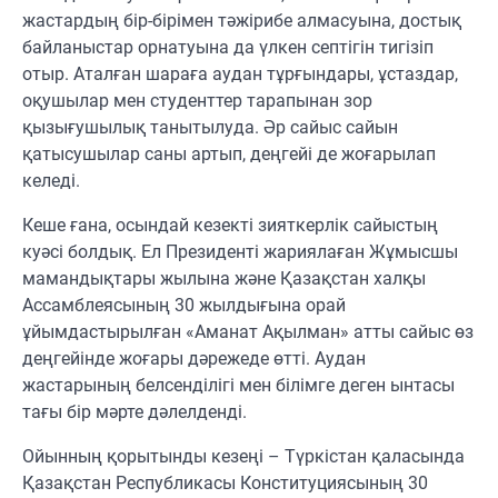
жастардың бір-бірімен тәжірибе алмасуына, достық
байланыстар орнатуына да үлкен септігін тигізіп
отыр. Аталған шараға аудан тұрғындары, ұстаздар,
оқушылар мен студенттер тарапынан зор
қызығушылық танытылуда. Әр сайыс сайын
қатысушылар саны артып, деңгейі де жоғарылап
келеді.
Кеше ғана, осындай кезекті зияткерлік сайыстың
куәсі болдық. Ел Президенті жариялаған Жұмысшы
мамандықтары жылына және Қазақстан халқы
Ассамблеясының 30 жылдығына орай
ұйымдастырылған «Аманат Ақылман» атты сайыс өз
деңгейінде жоғары дәрежеде өтті. Аудан
жастарының белсенділігі мен білімге деген ынтасы
тағы бір мәрте дәлелденді.
Ойынның қорытынды кезеңі – Түркістан қаласында
Қазақстан Республикасы Конституциясының 30