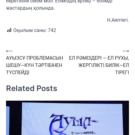
беретініне сенім мол. Еліміздің ертеңі – білімді
жастардың қолында.
Н.Аяптегі.
Оқылым саны:
742
Навигация
⟵
⟶
АУЫЗСУ ПРОБЛЕМАСЫН
ЕЛ РӘМІЗДЕРІ — ЕЛ РУХЫ,
по
ШЕШУ—КҮН ТӘРТІБІНЕН
ЖЕРГІЛІКТІ БИЛІК—ЕЛ
записям
ТҮСПЕЙДІ
ТІРЕГІ
Related Posts