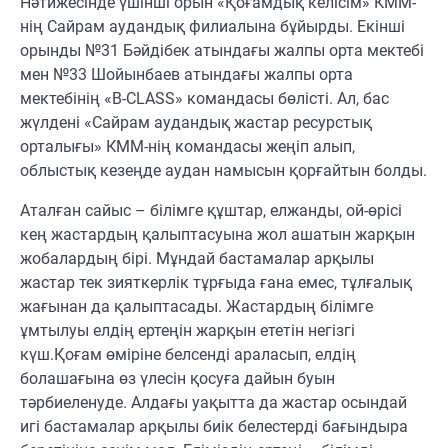
Нәтижесінде үшінші орын «Қоғамдық келісім» КММ-
нің Сайрам аудандық филиалына бұйырды. Екінші
орынды №31 Бәйдібек атындағы жалпы орта мектебі
мен №33 Шойынбаев атындағы жалпы орта
мектебінің «B-CLASS» командасы бөлісті. Ал, бас
жүлдені «Сайрам аудандық жастар ресурстық
орталығы» КММ-нің командасы жеңіп алып,
облыстық кезеңде аудан намысын қорғайтын болды.
Аталған сайыс – білімге құштар, елжанды, ой-өрісі
кең жастардың қалыптасуына жол ашатын жарқын
жобалардың бірі. Мұндай бастамалар арқылы
жастар тек зияткерлік тұрғыда ғана емес, тұлғалық
жағынан да қалыптасады. Жастардың білімге
ұмтылуы елдің ертеңін жарқын ететін негізгі
күш.Қоғам өміріне белсенді араласып, елдің
болашағына өз үлесін қосуға дайын буын
тәрбиеленуде. Алдағы уақытта да жастар осындай
игі бастамалар арқылы биік белестерді бағындыра