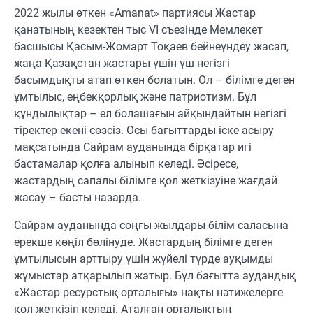
2022 жылы өткен «Amanat» партиясы Жастар
қанатының кезектен тыс VI съезінде Мемлекет
басшысы Қасым-Жомарт Тоқаев бейнеүндеу жасап,
жаңа Қазақстан жастары үшін үш негізгі
басымдықты атап өткен болатын. Ол – білімге деген
ұмтылыс, еңбекқорлық және патриотизм. Бұл
құндылықтар – ел болашағын айқындайтын негізгі
тіректер екені сөзсіз. Осы бағыттарды іске асыру
мақсатында Сайрам ауданында бірқатар игі
бастамалар қолға алынып келеді. Әсіресе,
жастардың сапалы білімге қол жеткізуіне жағдай
жасау – басты назарда.
Сайрам ауданында соңғы жылдары білім саласына
ерекше көңіл бөлінуде. Жастардың білімге деген
ұмтылысын арттыру үшін жүйелі түрде ауқымды
жұмыстар атқарылып жатыр. Бұл бағытта аудандық
«Жастар ресурстық орталығы» нақты нәтижелерге
қол жеткізіп келеді. Аталған орталықтың