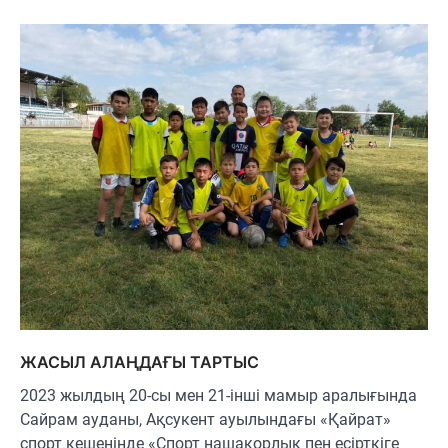
ЖАСЫЛ АЛАҢДАҒЫ ТАРТЫС
2023 жылдың 20-сы мен 21-інші мамыр аралығында
Сайрам ауданы, Ақсукент ауылындағы «Қайрат»
спорт кешенінде «Спорт нашақорлық пен есірткіге