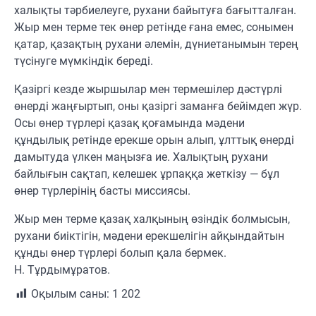
халықты тәрбиелеуге, рухани байытуға бағытталған.
Жыр мен терме тек өнер ретінде ғана емес, сонымен
қатар, қазақтың рухани әлемін, дүниетанымын терең
түсінуге мүмкіндік береді.
Қазіргі кезде жыршылар мен термешілер дәстүрлі
өнерді жаңғыртып, оны қазіргі заманға бейімдеп жүр.
Осы өнер түрлері қазақ қоғамында мәдени
құндылық ретінде ерекше орын алып, ұлттық өнерді
дамытуда үлкен маңызға ие. Халықтың рухани
байлығын сақтап, келешек ұрпаққа жеткізу — бұл
өнер түрлерінің басты миссиясы.
Жыр мен терме қазақ халқының өзіндік болмысын,
рухани биіктігін, мәдени ерекшелігін айқындайтын
құнды өнер түрлері болып қала бермек.
Н. Тұрдымұратов.
Оқылым саны:
1 202