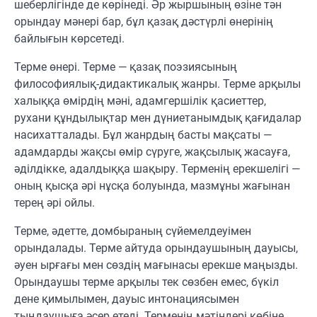
шеберлігінде де көрінеді. Әр жыршының өзіне тән
орындау мәнері бар, бұл қазақ дәстүрлі өнерінің
байлығын көрсетеді.
Терме өнері. Терме — қазақ поэзиясының
философиялық-дидактикалық жанры. Терме арқылы
халыққа өмірдің мәні, адамгершілік қасиеттер,
рухани құндылықтар мен дүниетанымдық қағидалар
насихатталады. Бұл жанрдың басты мақсаты —
адамдарды жақсы өмір сүруге, жақсылық жасауға,
әділдікке, адалдыққа шақыру. Терменің ерекшелігі —
оның қысқа әрі нұсқа болуында, мазмұны жағынан
терең әрі ойлы.
Терме, әдетте, домбыраның сүйемелдеуімен
орындалады. Терме айтуда орындаушының дауысы,
әуен ырғағы мен сөздің мағынасы ерекше маңызды.
Орындаушы терме арқылы тек сөзбен емес, бүкіл
дене қимылымен, дауыс интонациясымен
тыңдаушыға әсер етеді. Терменің мәтіндері көбіне