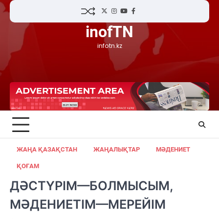
Skip
Twitter
Instagram
YouTube
Facebook
to
inofTN
content
infotn.kz
ЖАҢА ҚАЗАҚСТАН
ЖАҢАЛЫҚТАР
МӘДЕНИЕТ
ҚОҒАМ
ДӘСТҮРІМ—БОЛМЫСЫМ,
МӘДЕНИЕТІМ—МЕРЕЙІМ