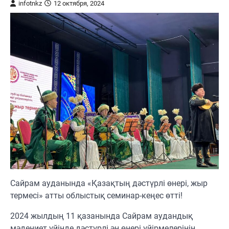
infotnkz
12 октября, 2024
Сайрам ауданында «Қазақтың дәстүрлі өнері, жыр
термесі» атты облыстық семинар-кеңес өтті!
2024 жылдың 11 қазанында Сайрам аудандық
мәдениет үйінде дәстүрлі ән өнері үйірмелерінің