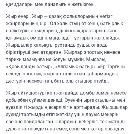
қағидалары мен даналығын жеткізген.
Жыр өнері. Жыр — қазақ фольклорының негізгі
жанрларының бірі. Ол халықтың өткенін, батырлық
ерліктерін, аңыздарын, діни көзқарастарын және
қоғамдық өмірдің маңызды тұстарын жырлайды.
Жыршылар халықты рухтандырушы, оларды
біріктіруші рөл атқарған. Жырлар эпостық немесе
тарихи мазмұнға ие болуы мүмкін. Мысалы,
«Қобыланды батыр», «Алпамыс батыр», «Ер Тарғын»
секілді эпостық жырлар халықтың қаһармандық
дәстүрін насихаттап, батырлықты дәріптейді.
Жыр айту дәстүрі көп жағдайда домбырамен немесе
қобызбен сүйемелденеді. Әуеннің ырғақтылығы мен
әуезділігі жырдың әсерлілігін арттырады. Жыршылар
әуенді тартымды етіп жеткізу үшін дауыс мәнерін
ерекше пайдаланған. Олардың шеберлігі тек мәтінді
дұрыс жеткізуде ғана емес, сонымен қатар орындау