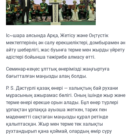
Іс~шара аясында Арқа, Жетісу және Оңтүстік
мектептерінің ән салу ерекшеліктері, домбырамен ән
айту шеберлігі, жас буынға терме мен жырды үйрету
әдістері бойынша тәжірибе алмасу өтті.
Семинар-кеңес ұлттық өнерімізді жаңғыртуға
бағытталған маңызды алаң болды.
P. S. Дәстүрлі қазақ өнері — халықтың бай рухани
мұрасының ажырамас бөлігі. Оның ішінде жыр және
терме өнері ерекше орын алады. Бұл өнер түрлері
ұрпақтан ұрпаққа ауызша жеткен, тарих пен
мәдениетті сақтаған маңызды құрал ретінде
қалыптасқан. Жыр мен терме тек халықты
рухтандырып қана қоймай, олардың өмір сүру