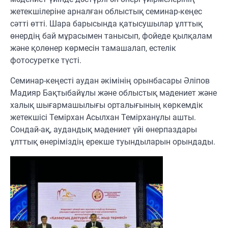
жетекшілеріне арналған облыстық семинар-кеңес
сәтті өтті. Шара барысында қатысушылар ұлттық
өнердің бай мұрасымен танысып, фойеде қылқалам
және қолөнер көрмесін тамашалап, естелік
фотосуретке түсті.
Семинар-кеңесті аудан әкімінің орынбасары Әліпов
Мадияр Бақтыбайұлы және облыстық мәдениет және
халық шығармашылығы орталығының көркемдік
жетекшісі Темірхан Асылхан Темірханұлы ашты.
Сондай-ақ, аудандық мәдениет үйі өнерпаздары
ұлттық өнеріміздің ерекше туындыларын орындады.