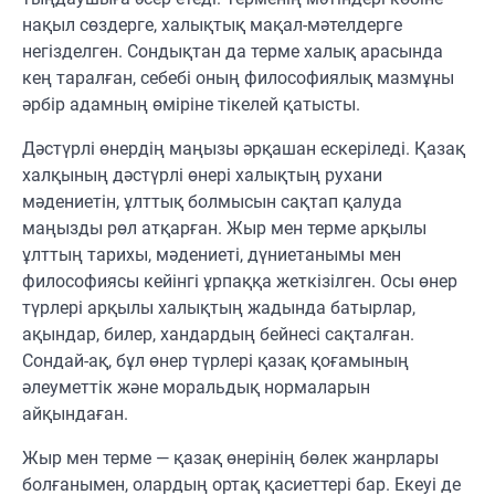
нақыл сөздерге, халықтық мақал-мәтелдерге
негізделген. Сондықтан да терме халық арасында
кең таралған, себебі оның философиялық мазмұны
әрбір адамның өміріне тікелей қатысты.
Дәстүрлі өнердің маңызы әрқашан ескеріледі. Қазақ
халқының дәстүрлі өнері халықтың рухани
мәдениетін, ұлттық болмысын сақтап қалуда
маңызды рөл атқарған. Жыр мен терме арқылы
ұлттың тарихы, мәдениеті, дүниетанымы мен
философиясы кейінгі ұрпаққа жеткізілген. Осы өнер
түрлері арқылы халықтың жадында батырлар,
ақындар, билер, хандардың бейнесі сақталған.
Сондай-ақ, бұл өнер түрлері қазақ қоғамының
әлеуметтік және моральдық нормаларын
айқындаған.
Жыр мен терме — қазақ өнерінің бөлек жанрлары
болғанымен, олардың ортақ қасиеттері бар. Екеуі де