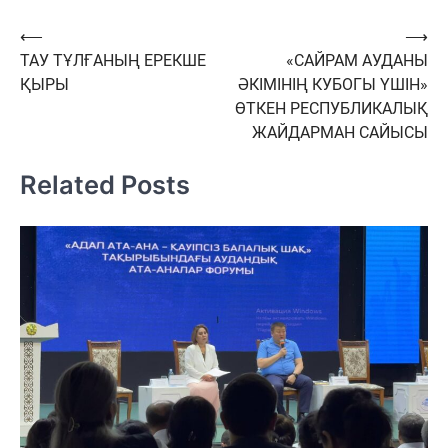
Навигация
⟵
⟶
ТАУ ТҰЛҒАНЫҢ ЕРЕКШЕ
«САЙРАМ АУДАНЫ
по
ҚЫРЫ
ӘКІМІНІҢ КУБОГЫ ҮШІН»
записям
ӨТКЕН РЕСПУБЛИКАЛЫҚ
ЖАЙДАРМАН САЙЫСЫ
Related Posts