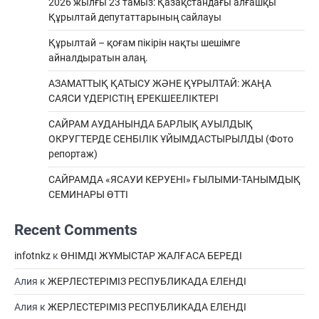
2026 жылғы 23 тамыз: Қазақстандағы алғашқы
Құрылтай депутаттарының сайлауы
Құрылтай – қоғам пікірін нақты шешімге
айналдыратын алаң.
АЗАМАТТЫҚ ҚАТЫСУ ЖӘНЕ ҚҰРЫЛТАЙ: ЖАҢА
САЯСИ ҮДЕРІСТІҢ ЕРЕКШEЕЛІКТЕРІ
САЙРАМ АУДАНЫНДА БАРЛЫҚ АУЫЛДЫҚ
ОКРУГТЕРДЕ СЕНБІЛІК ҰЙЫМДАСТЫРЫЛДЫ (Фото
репортаж)
САЙРАМДА «ЯСАУИ КЕРУЕНІ» ҒЫЛЫМИ-ТАНЫМДЫҚ
СЕМИНАРЫ ӨТТІ
Recent Comments
infotnkz
к
ӨНІМДІ ЖҰМЫСТАР ЖАЛҒАСА БЕРЕДІ
Алия
к
ЖЕРЛЕСТЕРІМІЗ РЕСПУБЛИКАДА ЕЛЕНДІ
Алия
к
ЖЕРЛЕСТЕРІМІЗ РЕСПУБЛИКАДА ЕЛЕНДІ