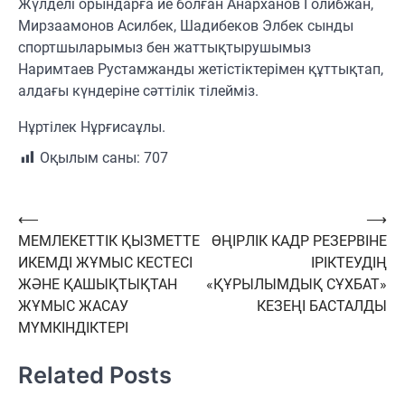
Жүлделі орындарға ие болған Анарханов Голибжан,
Мирзаамонов Асилбек, Шадибеков Элбек сынды
спортшыларымыз бен жаттықтырушымыз
Наримтаев Рустамжанды жетістіктерімен құттықтап,
алдағы күндеріне сәттілік тілейміз.
Нұртілек Нұрғисаұлы.
Оқылым саны:
707
Навигация
⟵
⟶
МЕМЛЕКЕТТІК ҚЫЗМЕТТЕ
ӨҢІРЛІК КАДР РЕЗЕРВІНЕ
по
ИКЕМДІ ЖҰМЫС КЕСТЕСІ
ІРІКТЕУДІҢ
записям
ЖӘНЕ ҚАШЫҚТЫҚТАН
«ҚҰРЫЛЫМДЫҚ СҰХБАТ»
ЖҰМЫС ЖАСАУ
КЕЗЕҢІ БАСТАЛДЫ
МҮМКІНДІКТЕРІ
Related Posts