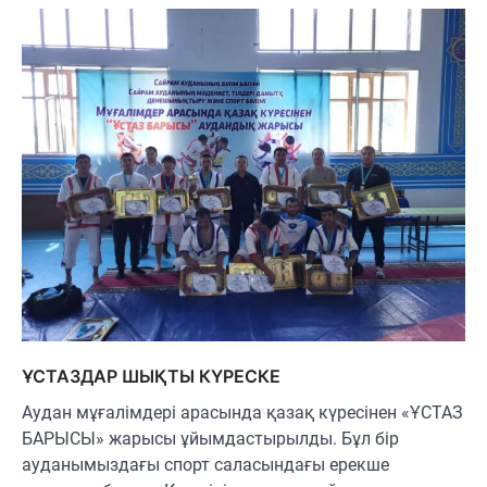
ҰСТАЗДАР ШЫҚТЫ КҮРЕСКЕ
Аудан мұғалімдері арасында қазақ күресінен «ҰСТАЗ
БАРЫСЫ» жарысы ұйымдастырылды. Бұл бір
ауданымыздағы спорт саласындағы ерекше