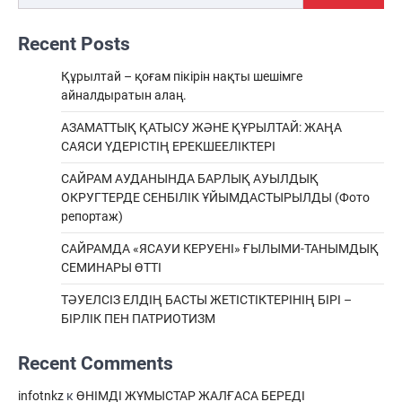
Recent Posts
Құрылтай – қоғам пікірін нақты шешімге
айналдыратын алаң.
АЗАМАТТЫҚ ҚАТЫСУ ЖӘНЕ ҚҰРЫЛТАЙ: ЖАҢА
САЯСИ ҮДЕРІСТІҢ ЕРЕКШEЕЛІКТЕРІ
САЙРАМ АУДАНЫНДА БАРЛЫҚ АУЫЛДЫҚ
ОКРУГТЕРДЕ СЕНБІЛІК ҰЙЫМДАСТЫРЫЛДЫ (Фото
репортаж)
САЙРАМДА «ЯСАУИ КЕРУЕНІ» ҒЫЛЫМИ-ТАНЫМДЫҚ
СЕМИНАРЫ ӨТТІ
ТӘУЕЛСІЗ ЕЛДІҢ БАСТЫ ЖЕТІСТІКТЕРІНІҢ БІРІ –
БІРЛІК ПЕН ПАТРИОТИЗМ
Recent Comments
infotnkz
к
ӨНІМДІ ЖҰМЫСТАР ЖАЛҒАСА БЕРЕДІ