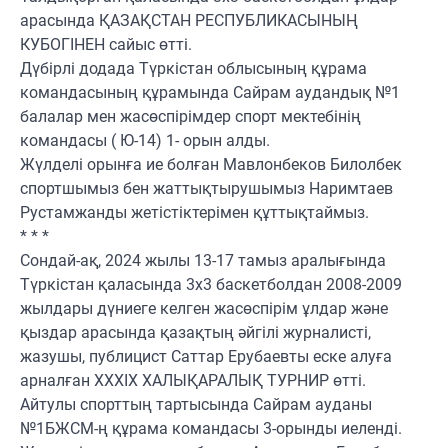
арасында ҚАЗАҚСТАН РЕСПУБЛИКАСЫНЫҢ
КУБОГІНЕН сайыс өтті.
Дүбірлі додада Түркістан облысының құрама
командасының құрамында Сайрам аудандық №1
балалар мен жасөспірімдер спорт мектебінің
командасы ( Ю-14) 1- орын алды.
Жүлделі орынға ие болған Мавлонбеков Билолбек
спортшымыз бен жаттықтырушымыз Наримтаев
Рустамжанды жетістіктерімен құттықтаймыз.
* * *
Сондай-ақ, 2024 жылы 13-17 тамыз аралығында
Түркістан қаласында 3х3 баскетболдан 2008-2009
жылдары дүниеге келген жасөспірім ұлдар және
қыздар арасында қазақтың әйгілі журналисті,
жазушы, публицист Саттар Ерубаевты еске алуға
арналған ХХХІХ ХАЛЫҚАРАЛЫҚ ТУРНИР өтті.
Айтулы спорттың тартысында Сайрам ауданы
№1БЖСМ-ң құрама командасы 3-орынды иеленді.