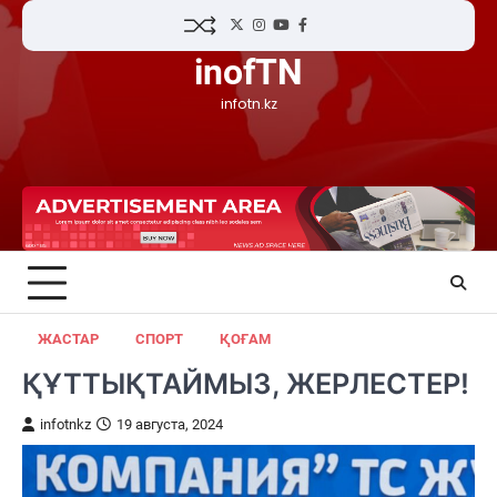
Skip
Twitter
Instagram
YouTube
Facebook
to
inofTN
content
infotn.kz
ЖАСТАР
СПОРТ
ҚОҒАМ
ҚҰТТЫҚТАЙМЫЗ, ЖЕРЛЕСТЕР!
infotnkz
19 августа, 2024