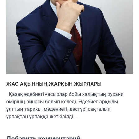
ЖАС АҚЫННЫҢ ЖАРҚЫН ЖЫРЛАРЫ
Қазақ әдебиеті ғасырлар бойы халықтың рухани
өмірінің айнасы болып келеді. Әдебиет арқылы
ұлттың тарихы, мәдениеті, дәстүрі сақталып,
ұрпақтан-ұрпаққа жеткізілді.…
Добавить комментарий