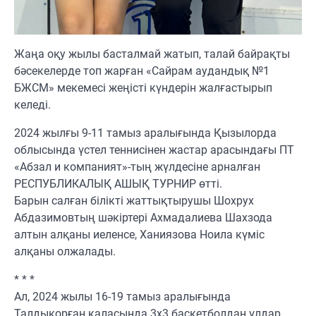
Жаңа оқу жылы басталмай жатып, талай байрақты
бәсекелерде топ жарған «Сайрам аудандық №1
БЖСМ» мекемесі жеңісті күндерін жалғастырып
келеді.
2024 жылғы 9-11 тамыз аралығында Қызылорда
облысында үстел теннисінен жастар арасындағы ПТ
«Абзал и компаният»-тың жүлдесіне арналған
РЕСПУБЛИКАЛЫҚ АШЫҚ ТУРНИР өтті.
Барын салған білікті жаттықтырушы Шохрух
Абдазимовтың шәкіртері Ахмадалиева Шахзода
алтын алқаны иеленсе, Ханиязова Ноила күміс
алқаны олжалады.
* * *
Ал, 2024 жылы 16-19 тамыз аралығында
Талдықорған қаласында 3х3 баскетболдан ұлдар