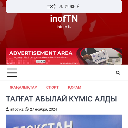
Skip
Twitter
Instagram
YouTube
Facebook
to
inofTN
content
infotn.kz
ЖАҢАЛЫҚТАР
СПОРТ
ҚОҒАМ
ТАЛҒАТ АБЫЛАЙ КҮМІС АЛДЫ
infotnkz
27 ноября, 2024