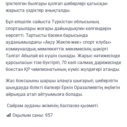
іріктелген былғары қолғап шеберлері қатысқан
жарыста үздіктер анықталды.
Бұл елішілік сайыста Түркістан облысының
спортшылары жоғары дайындықпен келгендерін
көрсетті. Тартысты бәсеке барысында
ауданымыздағы «Ақсу Жекпе-жек» спорт клубы»
коммуналдық мемлекеттік мекемесінің шәкірті
Талғат Абылай өз күшін сынады. Жарыс нәтижесінде
қарсыласын тізе бүктіріп, 70 келі салмақ дәрежесінде
бокстан ҚР чемпионатының күміс жүлдегері атанды.
Жас боксшыны шаршы алаңға шығарып, шеберлігін
шыңдауда білікті бапкері Еркін Оразалиевтің еңбегін
айрықша атап айтуымызға болады.
️ Сайрам ауданы әкімінің баспасөз қызметі.
Оқылым саны:
957