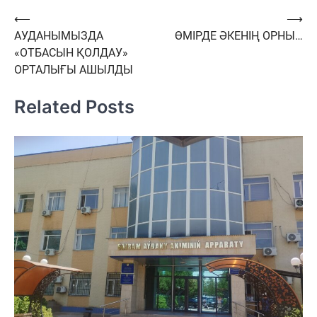
Навигация
⟵
⟶
АУДАНЫМЫЗДА
ӨМІРДЕ ӘКЕНІҢ ОРНЫ…
по
«ОТБАСЫН ҚОЛДАУ»
записям
ОРТАЛЫҒЫ АШЫЛДЫ
Related Posts