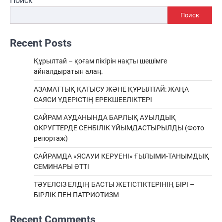
Поиск
Поиск
Recent Posts
Құрылтай – қоғам пікірін нақты шешімге
айналдыратын алаң.
АЗАМАТТЫҚ ҚАТЫСУ ЖӘНЕ ҚҰРЫЛТАЙ: ЖАҢА
САЯСИ ҮДЕРІСТІҢ ЕРЕКШEЕЛІКТЕРІ
САЙРАМ АУДАНЫНДА БАРЛЫҚ АУЫЛДЫҚ
ОКРУГТЕРДЕ СЕНБІЛІК ҰЙЫМДАСТЫРЫЛДЫ (Фото
репортаж)
САЙРАМДА «ЯСАУИ КЕРУЕНІ» ҒЫЛЫМИ-ТАНЫМДЫҚ
СЕМИНАРЫ ӨТТІ
ТӘУЕЛСІЗ ЕЛДІҢ БАСТЫ ЖЕТІСТІКТЕРІНІҢ БІРІ –
БІРЛІК ПЕН ПАТРИОТИЗМ
Recent Comments