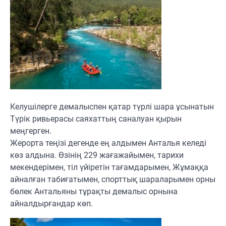
Келушілерге демалыспен қатар түрлі шара ұсынатын
Түрік ривьерасы саяхаттың саналуан қырын
меңгерген.
Жерорта теңізі дегенде ең алдымен Анталья келеді
көз алдына. Өзінің 229 жағажайымен, тарихи
мекендерімен, тіл үйіретін тағамдарымен, Жұмаққа
айналған табиғатымен, спорттық шараларымен орны
бөлек Антальяны тұрақты демалыс орнына
айналдырғандар көп.