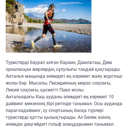
Туристерді баурап алған Караин, Дамлаташ, Дим
орналасқан жерлердің сұлулығы таңдай қақтырады.
Анталья маңында әлемдегі ең керемет жаяу жүргінші
жолы бар. Мысалы, Писидияның мирас соқпағы,
Ликия соқпағы, қасиетті Павл жолы.
Антальядағы Каш ауданы әлемдегі ең керемет 10
дайвинг мекенінің бірі ретінде танымал. Осы ауданда
парагладайвинг, су спортының басқа түрлері
туристерді қатты қызықтырады. Ал Белек өзінің
әлемдік деңгейдегі гольф алаңдарымен танымал.