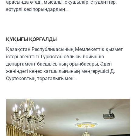
арасында өтеді, мысалы, оқушылар, студенттер,
әртүрлі кәсіпорындардың…
ҚҰҚЫҒЫ ҚОРҒАЛДЫ
Қазақстан Республикасының Мемлекеттік қызмет
істері агенттігі Түркістан облысы бойынша
департамент басшысының орынбасары, Әдеп
жөніндегі кеңес хатшылығының меңгерушісі Д.
Суртековтың төрағалығымен…