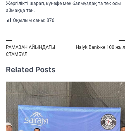
Жергілікті шарап, күнефе мен балмұздақ та тек осы
аймаққа тән.
Оқылым саны:
876
Навигация
⟵
⟶
РАМАЗАН АЙЫНДАҒЫ
Halyk Bank-ке 100 жыл
по
СТАМБҰЛ
записям
Related Posts