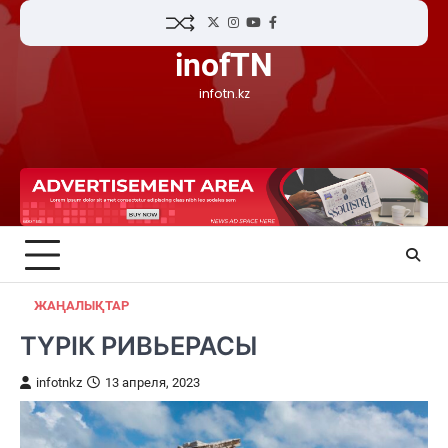
Skip
Twitter
Instagram
YouTube
Facebook
to
inofTN
content
infotn.kz
ЖАҢАЛЫҚТАР
ТҮРІК РИВЬЕРАСЫ
infotnkz
13 апреля, 2023