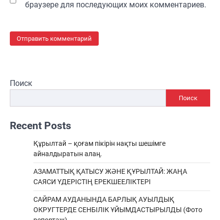
браузере для последующих моих комментариев.
Поиск
Поиск
Recent Posts
Құрылтай – қоғам пікірін нақты шешімге
айналдыратын алаң.
АЗАМАТТЫҚ ҚАТЫСУ ЖӘНЕ ҚҰРЫЛТАЙ: ЖАҢА
САЯСИ ҮДЕРІСТІҢ ЕРЕКШEЕЛІКТЕРІ
САЙРАМ АУДАНЫНДА БАРЛЫҚ АУЫЛДЫҚ
ОКРУГТЕРДЕ СЕНБІЛІК ҰЙЫМДАСТЫРЫЛДЫ (Фото