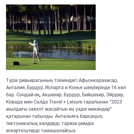
Түрік ривьерасының тізіміндегі Афьонкарахисар,
Анталия, Бурдур, Испарта и Конья шеңберінде 16 көл
бар. Сондай-ақ, Акшехир, Бурдур, Бейшехир, Эйрдир,
Ковада мен Салда Travel + Leisure тарапынан “2023
жылдағы саяхпт жасайтын ең үздік мекендер”
қатарынан табылды. Антальяға барсаңыз,
тектоникалық көлдерді, тарихи римдік
ескерткіштерді тамашалайсыз.