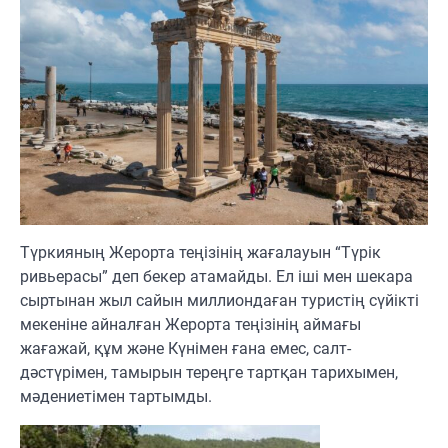
Түркияның Жерорта теңізінің жағалауын “Түрік
ривьерасы” деп бекер атамайды. Ел іші мен шекара
сыртынан жыл сайын миллиондаған туристің сүйікті
мекеніне айналған Жерорта теңізінің аймағы
жағажай, құм және Күнімен ғана емес, салт-
дәстүрімен, тамырын тереңге тартқан тарихымен,
мәдениетімен тартымды.