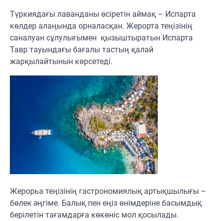
Түркиядағы лаванданы өсіретін аймақ – Испарта
көлдер алаңында орналасқан. Жерорта теңізінің
саналуан сұлулығымен қызыштыратын Испарта
Тавр тауындағы бағалы тастың қалай
жарқылайтынын көрсетеді.
Жерорьа теңізінің гастрономиялық артықшылығы –
бөлек әңгіме. Балық пен еңіз өнімдеріне басымдық
берілетін тағамдарға көкөніс мол қосылады.