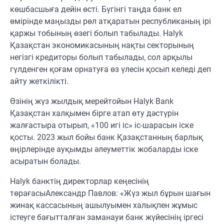
көшбасшыға дейін өсті. Бүгінгі таңда банк ел
өмірінде маңызды рөл атқаратын республиканың ірі
қаржы тобының өзегі болып табылады. Halyk
Қазақстан экономикасының нақты секторының
негізгі кредиторы болып табылады, сол арқылы
гүлденген қоғам орнатуға өз үлесін қосып келеді деп
айту жеткілікті.
Өзінің жүз жылдық мерейтойын Halyk Bank
Қазақстан халқымен бірге атап өту дәстүрін
жалғастыра отырып, «100 игі іс»
іс-
шарасын іске
қосты. 2023 жыл бойы банк Қазақстанның барлық
өңірлерінде ауқымды әлеуметтік жобаларды іске
асыратын болады.
Halyk
банктің директорлар кеңесінің
төрағасы
Александр Павлов
:
«Жүз жыл бұрын шағын
жинақ кассасының ашылуымен халықпен жұмыс
істеуге бағытталған заманауи банк жүйесінің іргесі