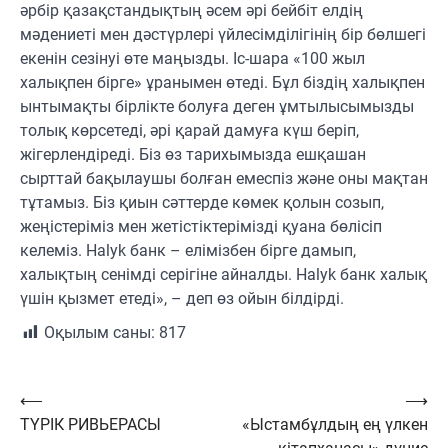
әрбір қазақстандықтың әсем әрі бейбіт елдің
мәдениеті мен дәстүрлері үйлесімділігінің бір бөлшегі
екенін сезінуі өте маңызды. Іс-шара «100 жыл
халықпен бірге» ұранымен өтеді. Бұл біздің халықпен
ынтымақты бірлікте болуға деген ұмтылысымызды
толық көрсетеді, әрі қарай дамуға күш беріп,
жігерлендіреді. Біз өз тарихымызда ешқашан
сырттай бақылаушы болған емеспіз және оны мақтан
тұтамыз. Біз қиын сәттерде көмек қолын созып,
жеңістеріміз мен жетістіктерімізді қуана бөлісіп
келеміз. Halyk банк – елімізбен бірге дамып,
халықтың сенімді серігіне айналды. Halyk банк халық
үшін қызмет етеді
», –
деп өз ойын білдірді
.
Оқылым саны:
817
Навигация
⟵
⟶
ТҮРІК РИВЬЕРАСЫ
«Ыстамбұлдың ең үлкен
по