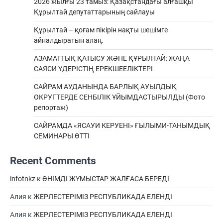
2026 жылғы 23 тамыз: Қазақстандағы алғашқы
Құрылтай депутаттарының сайлауы
Құрылтай – қоғам пікірін нақты шешімге
айналдыратын алаң.
АЗАМАТТЫҚ ҚАТЫСУ ЖӘНЕ ҚҰРЫЛТАЙ: ЖАҢА
САЯСИ ҮДЕРІСТІҢ ЕРЕКШEЕЛІКТЕРІ
САЙРАМ АУДАНЫНДА БАРЛЫҚ АУЫЛДЫҚ
ОКРУГТЕРДЕ СЕНБІЛІК ҰЙЫМДАСТЫРЫЛДЫ (Фото
репортаж)
САЙРАМДА «ЯСАУИ КЕРУЕНІ» ҒЫЛЫМИ-ТАНЫМДЫҚ
СЕМИНАРЫ ӨТТІ
Recent Comments
infotnkz
к
ӨНІМДІ ЖҰМЫСТАР ЖАЛҒАСА БЕРЕДІ
Алия
к
ЖЕРЛЕСТЕРІМІЗ РЕСПУБЛИКАДА ЕЛЕНДІ
Алия
к
ЖЕРЛЕСТЕРІМІЗ РЕСПУБЛИКАДА ЕЛЕНДІ