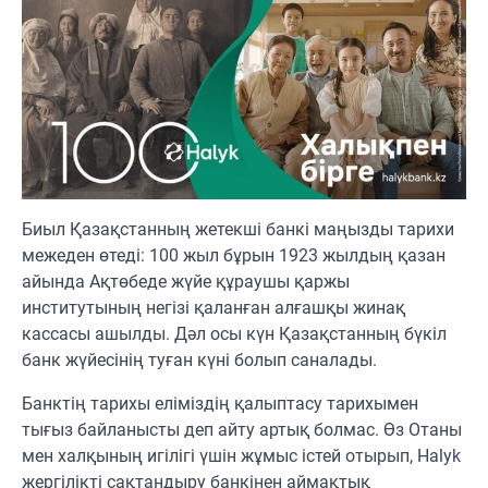
Биыл Қазақстанның жетекші банкі маңызды тарихи
межеден өтеді: 100 жыл бұрын 1923 жылдың қазан
айында Ақтөбеде жүйе құраушы қаржы
институтының негізі қаланған алғашқы жинақ
кассасы ашылды. Дәл осы күн Қазақстанның бүкіл
банк жүйесінің туған күні болып саналады.
Банктің тарихы еліміздің қалыптасу тарихымен
тығыз байланысты деп айту артық болмас. Өз Отаны
мен халқының игілігі үшін жұмыс істей отырып, Halyk
жергілікті сақтандыру банкінен аймақтық