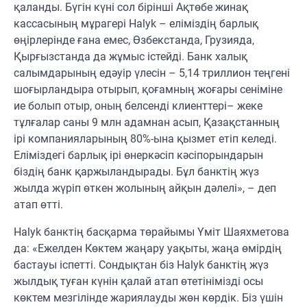
қаланды. Бүгін күні сол бірінші Ақтөбе жинақ
кассасының мұрагері Halyk – еліміздің барлық
өңірлерінде ғана емес, Өзбекстанда, Грузияда,
Қырғызстанда да жұмыс істейді. Банк халық
салымдарының едәуір үлесін – 5,14 триллион теңгені
шоғырландыра отырып, қоғамның жоғары сеніміне
ие болып отыр, оның белсенді клиенттері
–
жеке
тұлғалар саны 9 млн адамнан асып, Қазақстанның
ірі компанияларының 80%-ына қызмет етіп келеді.
Еліміздегі барлық ірі өнеркәсіп кәсіпорындарын
біздің банк қаржыландырады. Бұл банктің жүз
жылда жүріп өткен жолының айқын дәлелі», – деп
атап өтті
.
Halyk банктің басқарма төра
йымы
Үміт Шаяхметова
да:
«
Ежелден Көктем жаңару уақыты, жаңа өмірдің
бастауы іспетті. Сондықтан біз Halyk банктің жүз
жылдық туған күнін қалай атап өтетінімізді осы
көктем мезгілінде жариялауды жөн көрдік. Біз үшін