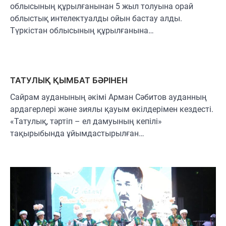
облысының құрылғанынан 5 жыл толуына орай
облыстық интелектуалды ойын бастау алды.
Түркістан облысының құрылғанына…
ТАТУЛЫҚ ҚЫМБАТ БӘРІНЕН
Сайрам ауданының әкімі Арман Сәбитов ауданның
ардагерлері және зиялы қауым өкілдерімен кездесті.
«Татулық, тәртіп – ел дамуының кепілі»
тақырыбында ұйымдастырылған…