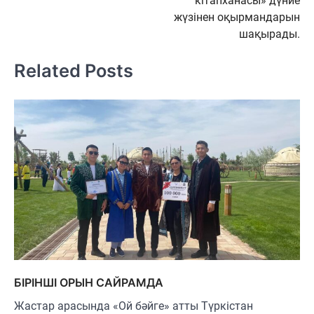
кітапханасы» дүние
записям
жүзінен оқырмандарын
шақырады.
Related Posts
БІРІНШІ ОРЫН САЙРАМДА
Жастар арасында «Ой бәйге» атты Түркістан