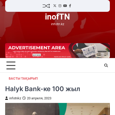
Skip
Twitter
Instagram
YouTube
Facebook
to
inofTN
content
infotn.kz
БАСТЫ ТАҚЫРЫП
Halyk Bank-ке 100 жыл
infotnkz
20 апреля, 2023