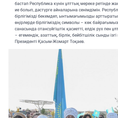
бастап Республика күнін ұлттық мереке ретінде ж
ие болып, дәстүрге айналарына сенімдімін. Республ
бірлігімізді бекемдеп, ынтымағымызды арттыраты
өңірлерде бірлігіміздің символы – көк байрағымыз
санасында отансүйгіштік қасиетті, елдік рух пен
– егемендік, азаттық, бірлік, бейбітшілік сынды і
Президенті Қасым-Жомарт Тоқаев.