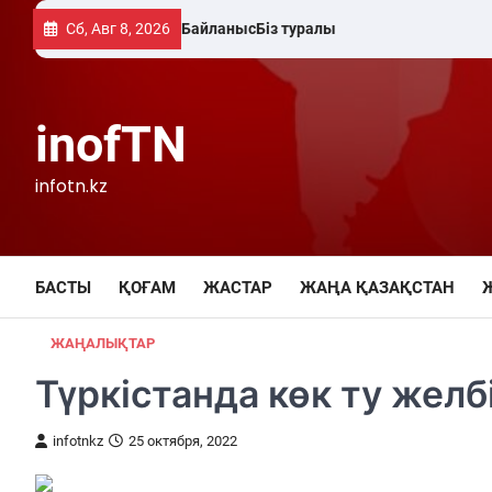
Skip
Сб, Авг 8, 2026
Байланыс
Біз туралы
to
content
inofTN
infotn.kz
БАСТЫ
ҚОҒАМ
ЖАСТАР
ЖАҢА ҚАЗАҚСТАН
ЖАҢАЛЫҚТАР
Түркістанда көк ту желб
infotnkz
25 октября, 2022