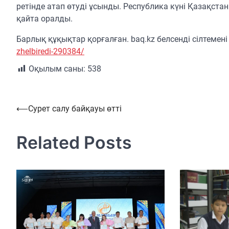
ретінде атап өтуді ұсынды. Республика күні Қазақста
қайта оралды.
Барлық құқықтар қорғалған. baq.kz белсенді сілтеме
zhelbiredi-290384/
Оқылым саны:
538
Навигация
⟵
Сурет салу байқауы өтті
по
Related Posts
записям