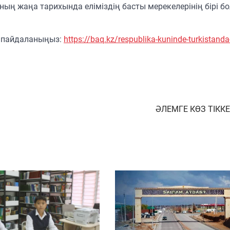
нның жаңа тарихында еліміздің басты мерекелерінің бірі б
ні пайдаланыңыз:
https://baq.kz/respublika-kuninde-turkistanda
ӘЛЕМГЕ КӨЗ ТІКК