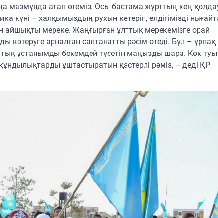
аңа мазмұнда атап өтеміз. Осы бастама жұрттың кең қолд
ика күні – халқымыздың рухын көтеріп, елдігімізді нығайт
н айшықты мереке. Жаңғырған ұлттық мерекемізге орай
ды көтеруге арналған салтанатты рәсім өтеді. Бұл – ұрпақ
 ұлттық ұстанымды бекемдей түсетін маңызды шара. Көк ту
згі құндылықтарды ұштастыратын қастерлі рәміз, – деді ҚР