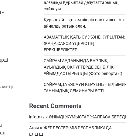
алғашқы Құрылтай депутаттарының
сайлауы
а»
Құрылтай – қоғам пікірін нақты шешімге
айналдыратын алаң.
АЗАМАТТЫҚ ҚАТЫСУ ЖӘНЕ ҚҰРЫЛТАЙ:
ЖАҢА САЯСИ ҮДЕРІСТІҢ
ЕРЕКШEЕЛІКТЕРІ
ерді
САЙРАМ АУДАНЫНДА БАРЛЫҚ
АУЫЛДЫҚ ОКРУГТЕРДЕ СЕНБІЛІК
ҰЙЫМДАСТЫРЫЛДЫ (Фото репортаж)
САЙРАМДА «ЯСАУИ КЕРУЕНІ» ҒЫЛЫМИ-
 метр.
ТАНЫМДЫҚ СЕМИНАРЫ ӨТТІ
Recent Comments
infotnkz
к
ӨНІМДІ ЖҰМЫСТАР ЖАЛҒАСА БЕРЕДІ
ы
Алия
к
ЖЕРЛЕСТЕРІМІЗ РЕСПУБЛИКАДА
дан
ЕЛЕНДІ