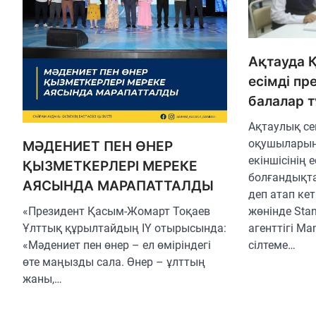
Ақтауда 
есімді пр
балалар 
Ақтаулық се
оқушыларыны
МӘДЕНИЕТ ПЕН ӨНЕР
екіншісінің 
ҚЫЗМЕТКЕРЛЕРІ МЕРЕКЕ
болғандықта
АЯСЫНДА МАРАПАТТАЛДЫ
деп атап кет
жөнінде Stan
«Президент Қасым-Жомарт Тоқаев
агенттігі Мa
Ұлттық құрылтайдың ІҮ отырысында:
сілтеме…
«Мәдениет пен өнер – ел өміріндегі
өте маңызды сала. Өнер – ұлттың
жаны,…