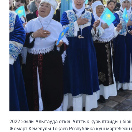
2022 жылы Ұлытауда өткен Ұлттық құрылтайдың бірі
Жомарт Кемелұлы Тоқаев Республика күні мәртебесін 