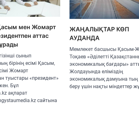
Қасым мен Жомарт
ЖАҢАЛЫҚТАР КӨП
езидентпен аттас
АУДАНДА
тұрады
Мемлекет басшысы Қасым-
гізінші сынып
Тоқаев «Әділетті Қазақстан
ң бірінің есімі Қасым,
экономикалық бағдары» атт
есімі Жомарт
Жолдауында еліміздің
н туыстары «президент»
экономикалық дамуына тың 
кен. Бұл
беру үшін нақты міндеттер ж
.kz ақпарат
ngystaumedia.kz сайтына