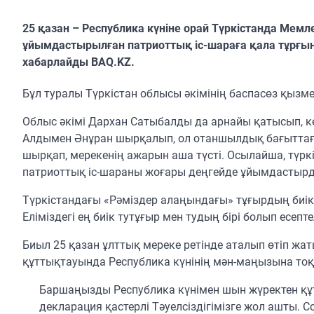
25 қазан – Республика күніне орай Түркістанда Мемле
ұйымдастырылған патриоттық іс-шараға қала тұрғы
хабарлайды BAQ.KZ.
Бұл туралы Түркістан облысы әкімінің баспасөз қызме
Облыс әкімі Дархан Сатыбалды да арнайы қатысып, кө
Алдымен Әнұран шырқалып, ол отаншылдық бағыттағы
шырқап, мерекенің ажарын аша түсті. Осылайша, түрк
патриоттық іс-шараны жоғары деңгейде ұйымдастыр
Түркістандағы «Рәміздер алаңындағы» тұғырдың биіктіг
Еліміздегі ең биік тутұғыр мен тудың бірі болып есепте
Биыл 25 қазан ұлттық мереке ретінде аталып өтіп жа
құттықтауында Республика күнінің мән-маңызына тоқ
Баршаңызды Республика күнімен шын жүректен құ
декларация қастерлі Тәуелсіздігімізге жол ашты.