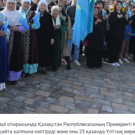
нші отырысында Қазақстан Республикасының Президенті 
қайта қалпына келтіруді және оны 25 қазанда Ұлттық мер