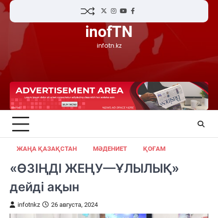
Skip
Twitter
Instagram
YouTube
Facebook
to
inofTN
content
infotn.kz
ЖАҢА ҚАЗАҚСТАН
МӘДЕНИЕТ
ҚОҒАМ
«ӨЗІҢДІ ЖЕҢУ—ҰЛЫЛЫҚ»
дейді ақын
infotnkz
26 августа, 2024