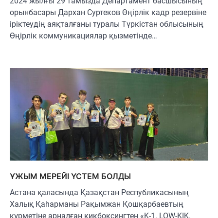
2024 жылғы 29 тамызда Департамент басшысының
орынбасары Дархан Суртеков Өңірлік кадр резервіне
іріктеудің аяқталғаны туралы Түркістан облысының
Өңірлік коммуникациялар қызметінде…
ҰЖЫМ МЕРЕЙІ ҮСТЕМ БОЛДЫ
Астана қаласында Қазақстан Республикасының
Халық Қаһарманы Рақымжан Қошқарбаевтың
құрметіне арналған кикбоксингтен «K-1. LOW-KIK.