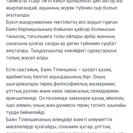
табиғаты «Сыр төгіп көңіл қылқобыз» деп автор өзі
жырлағандай, ақынның жүрек түбінен сыр болып
ағытылды.
Бүкіл жандүниесінен тектіліктің иісі аңқып тұрған
Баян Керімқызының бойынан қайсар болмысын
танысақ, тағылымға толы ойлары әрбір жанның
санасына қозғау салды-ау деген түйінмен сұқбат
аяқталды. Тыңдаушылар көкейдегі сұрақтарына
толық жауап алды.
Есте сақтайық. Баян Тіленшина – қазіргі қазақ
әдебиетінің белгілі ақындарының бірі. Оның
шығармалары терең философиялық мазмұнмен,
ұлттық рухпен және нәзік лирикалық сезімдермен
ерекшеленеді. Ол поэзияда заманауи қазақ әйелінің
ішкі әлемін, оның жан-дүниесін терең түсініп, шынайы
түрде бейнелейді.
Баян Тіленшинаның өлеңдері өзекті әлеуметтік
мәселелерді қозғайды, сонымен қатар, ұлттық