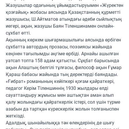
Жазушылар одағының ұйымдастыруымен «Жүректен
қозғайық» жобасы аясында Қазақстанның құрметті
жазушысы, Ш.Айтматов атындағы әдеби сыйлықтың
иегері, ақын, жазушы Баян Тіленшинамен онлайн-
сұхбат өтті.
Ақынның көркем шығармашылығы аясында өрбіген
сұхбатта автордың прозасы, поэзиясы жайында
кеңінен тағылымды әңгіме өрбіді. Арнайы ашылған
уатсап топта 158 адам қатысты. Сұқбат барысында
ақын Алаштың белгілі тұлғасы, философ ақын Ғұмар
Қараш бабасы жайында тың деректерді баяндады.
«Ғибрат» романының кейіпкері қоғам қайраткері,
педагог Керім Тіленшиннің 1930 жылдары елді
сауаттандыру жұмысы мен аштықтан аман алып
қалу жолындағы қайраткерлік істері, сол үшін түрме
азабын да тартқан күрескерлік жолын толғаныспен
жеткізді.
Адалдық, шынайылыққа тән өлеңдерінің де шығу