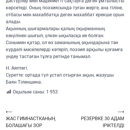
дәстүрлер мен мәдениетті сақтауға деген ұмтылысты
көрсетеді. Оның поэзиясында туған жерге, ана тіліне,
отбасы мен махаббатқа деген махаббат ерекше орын
алады.
Ақынның шығармалары қалың оқырманның
көңілінен шығып, үлкен ықыласқа ие болған.
Сонымен қатар, ол өз заманының ақындарына тән
күрделі мәселелерді көтеріп, поэзия арқылы қоғамға
үндеу тастаған тұлға ретінде танымал.
Н. Аяптегі.
Суретте: ортада гүл ұстап отырған ақын, жазушы
Баян Тіленшина.
Оқылым саны:
1 953
Навигация
⟵
⟶
ЖАС ГИМНАСТКАНЫҢ
РЕЗЕРВКЕ 30 АДАМ
по
БОЛАШАҒЫ ЗОР
ІРІКТЕЛДІ