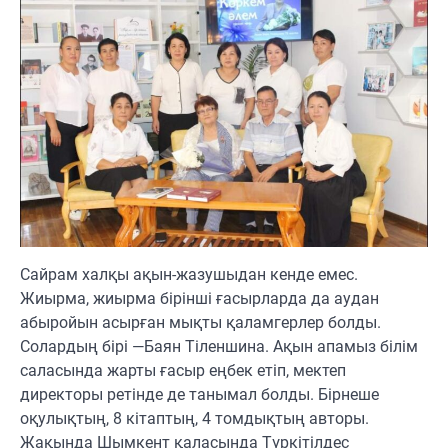
Сайрам халқы ақын-жазушыдан кенде емес.
Жиырма, жиырма бірінші ғасырларда да аудан
абыройын асырған мықты қаламгерлер болды.
Солардың бірі —Баян Тіленшина. Ақын апамыз білім
саласында жарты ғасыр еңбек етіп, мектеп
директоры ретінде де танымал болды. Бірнеше
оқулықтың, 8 кітаптың, 4 томдықтың авторы.
Жақында Шымкент қаласында Түркітілдес