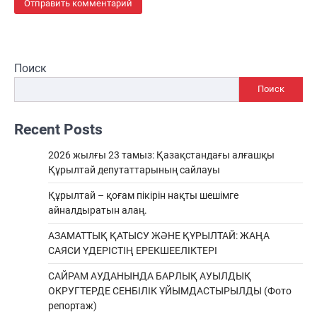
Поиск
Поиск
Recent Posts
2026 жылғы 23 тамыз: Қазақстандағы алғашқы
Құрылтай депутаттарының сайлауы
Құрылтай – қоғам пікірін нақты шешімге
айналдыратын алаң.
АЗАМАТТЫҚ ҚАТЫСУ ЖӘНЕ ҚҰРЫЛТАЙ: ЖАҢА
САЯСИ ҮДЕРІСТІҢ ЕРЕКШEЕЛІКТЕРІ
САЙРАМ АУДАНЫНДА БАРЛЫҚ АУЫЛДЫҚ
ОКРУГТЕРДЕ СЕНБІЛІК ҰЙЫМДАСТЫРЫЛДЫ (Фото
репортаж)