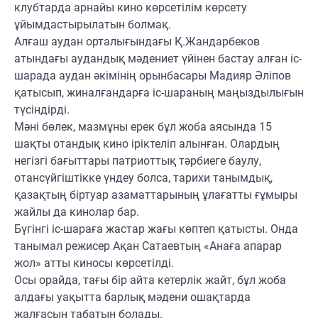
клубтарда арнайы кино көрсетілім көрсету
ұйымдастырылатын болмақ.
Алғаш аудан орталығындағы Қ.Жандарбеков
атындағы аудандық мәдениет үйінен бастау алған іс-
шарада аудан әкімінің орынбасары Мадияр Әліпов
қатысып, жиналғандарға іс-шараның маңыздылығын
түсіндірді.
Мәні бөлек, мазмұны ерек бұл жоба аясында 15
шақты отандық кино іріктеліп алынған. Олардың
негізгі бағыттары патриоттық тәрбиеге баулу,
отансүйгіштікке үндеу болса, тарихи танымдық,
қазақтың біртуар азаматтарының ұлағатты ғұмыры
жайлы да кинолар бар.
Бүгінгі іс-шараға жастар жағы көптеп қатысты. Онда
танымал режисер Ақан Сатаевтың «Анаға апарар
жол» атты киносы көрсетілді.
Осы орайда, тағы бір айта кетерлік жайт, бұл жоба
алдағы уақытта барлық мәдени ошақтарда
жалғасын табатын болады.