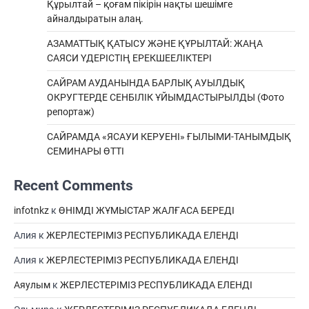
Құрылтай – қоғам пікірін нақты шешімге
айналдыратын алаң.
АЗАМАТТЫҚ ҚАТЫСУ ЖӘНЕ ҚҰРЫЛТАЙ: ЖАҢА
САЯСИ ҮДЕРІСТІҢ ЕРЕКШEЕЛІКТЕРІ
САЙРАМ АУДАНЫНДА БАРЛЫҚ АУЫЛДЫҚ
ОКРУГТЕРДЕ СЕНБІЛІК ҰЙЫМДАСТЫРЫЛДЫ (Фото
репортаж)
САЙРАМДА «ЯСАУИ КЕРУЕНІ» ҒЫЛЫМИ-ТАНЫМДЫҚ
СЕМИНАРЫ ӨТТІ
Recent Comments
infotnkz
к
ӨНІМДІ ЖҰМЫСТАР ЖАЛҒАСА БЕРЕДІ
Алия
к
ЖЕРЛЕСТЕРІМІЗ РЕСПУБЛИКАДА ЕЛЕНДІ
Алия
к
ЖЕРЛЕСТЕРІМІЗ РЕСПУБЛИКАДА ЕЛЕНДІ
Аяулым
к
ЖЕРЛЕСТЕРІМІЗ РЕСПУБЛИКАДА ЕЛЕНДІ