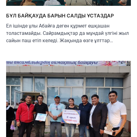
БҰЛ БАЙҚАУДА БАРЫН САЛДЫ ҰСТАЗДАР
Ел ішінде ұлы Абайға деген құрмет ешқашан
толастамайды. Сайрамдықтар да мұндай үлгіні жыл
сайын паш етіп келеді. Жақында өзге ұлттар…