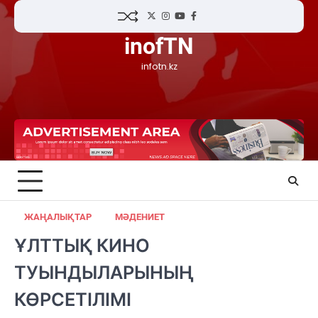
Skip
Twitter
Instagram
YouTube
Facebook
to
inofTN
content
infotn.kz
ЖАҢАЛЫҚТАР
МӘДЕНИЕТ
ҰЛТТЫҚ КИНО
ТУЫНДЫЛАРЫНЫҢ
КӨРСЕТІЛІМІ