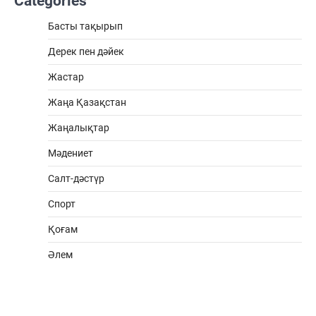
Categories
Басты тақырып
Дерек пен дәйек
Жастар
Жаңа Қазақстан
Жаңалықтар
Мәдениет
Салт-дәстүр
Спорт
Қоғам
Әлем