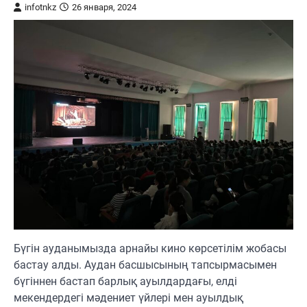
infotnkz
26 января, 2024
Бүгін ауданымызда арнайы кино көрсетілім жобасы
бастау алды. Аудан басшысының тапсырмасымен
бүгіннен бастап барлық ауылдардағы, елді
мекендердегі мәдениет үйлері мен ауылдық